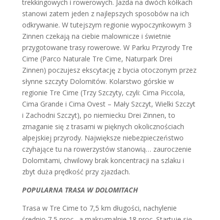
trekkingowych i rowerowych. Jazda na dwóch kółkach
stanowi zatem jeden z najlepszych sposobów na ich
odkrywanie. W tutejszym regionie wypoczynkowym 3
Zinnen czekają na ciebie malownicze i świetnie
przygotowane trasy rowerowe. W Parku Przyrody Tre
Cime (Parco Naturale Tre Cime, Naturpark Drei
Zinnen) poczujesz ekscytację z bycia otoczonym przez
słynne szczyty Dolomitów. Kolarstwo górskie w
regionie Tre Cime (Trzy Szczyty, czyli: Cima Piccola,
Cima Grande i Cima Ovest – Mały Szczyt, Wielki Szczyt
i Zachodni Szczyt), po niemiecku Drei Zinnen, to
zmaganie się z trasami w pięknych okolicznościach
alpejskiej przyrody. Największe niebezpieczeństwo
czyhające tu na rowerzystów stanowią… zauroczenie
Dolomitami, chwilowy brak koncentracji na szlaku i
zbyt duża prędkość przy zjazdach.
POPULARNA TRASA W DOLOMITACH
Trasa w Tre Cime to 7,5 km długości, nachylenie
średnio 7,5 proc., a maksymalnie 18 proc. Startuje się