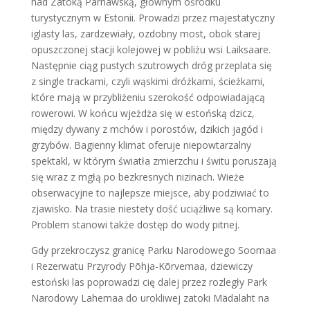
nad Zatoką Parnawską, głównym ośrodku
turystycznym w Estonii. Prowadzi przez majestatyczny
iglasty las, zardzewiały, ozdobny most, obok starej
opuszczonej stacji kolejowej w pobliżu wsi Laiksaare.
Następnie ciąg pustych szutrowych dróg przeplata się
z single trackami, czyli wąskimi dróżkami, ścieżkami,
które mają w przybliżeniu szerokość odpowiadającą
rowerowi. W końcu wjeżdża się w estońską dzicz,
między dywany z mchów i porostów, dzikich jagód i
grzybów. Bagienny klimat oferuje niepowtarzalny
spektakl, w którym światła zmierzchu i świtu poruszają
się wraz z mgłą po bezkresnych nizinach. Wieże
obserwacyjne to najlepsze miejsce, aby podziwiać to
zjawisko. Na trasie niestety dość uciążliwe są komary.
Problem stanowi także dostęp do wody pitnej.
Gdy przekroczysz granicę Parku Narodowego Soomaa
i Rezerwatu Przyrody Põhja-Kõrvemaa, dziewiczy
estoński las poprowadzi cię dalej przez rozległy Park
Narodowy Lahemaa do urokliwej zatoki Mädalaht na