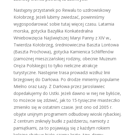
Następny przystanek po Rewalu to uzdrowiskowy
Kołobrzeg. Jeżeli lubimy zwiedzać, powinniśmy
wygospodarować sobie tutaj więcej czasu. Latarnia
morska, gotycka Bazylika Konkatedralna
Wniebowzięcia Najświętszej Maryi Panny z XIV w.,
Twierdza Kołobrzeg, średniowieczna Baszta Lontowa
(Baszta Prochowa), gotycka Kamienica Schliffenów
(zamożnej mieszczańskiej rodziny, obecnie Muzeum
Oręża Polskiego) to tylko nieliczne atrakcje
turystyczne. Następnie trasa prowadzi wzdłuż linii
brzegowej do Darłowa. Po drodze miniemy popularne
Mielno oraz Łazy. Z Darłowa przez Jarosławiec
dopedałujemy do Ustki. Jeżeli dawno w niej nie byliście,
to możecie się zdziwić, jak to 15-tysięczne miasteczko
zmieniło się w ostatnim czasie. Jest ono od 2005 r.
objęte unijnym programem odbudowy wioski rybackiej.
Z centrum zniknęły budki z paździerzu, namioty z
pamiątkami, za to pojawiają się z każdym rokiem
kolejne chaty w biało-czarną kratę, tzw. domy