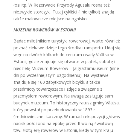
łosi itp. W Rezerwacie Przyrody Agusalu rosną też
niezwykłe storczyki. Tutaj cykliści (i nie tylko!) znajdą
także malownicze miejsce na ognisko.
MUZEUM ROWERÓW W ESTONII
Będąc miłośnikiem turystyki rowerowej, warto również
poznać ciekawe dzieje tego środka transportu. Udaj się
więc na dwóch kółkach do centrum osady Väätsa w
Estonii, gdzie znajduje się otwarte w piątek, sobotę i
niedzielę Muzeum Rowerów – Jalgrattamuuseum (inne
dni po wcześniejszym uzgodnieniu). Na wystawie
znajduje się 160 zabytkowych bicykli, a także
przedmioty towarzyszące i zdjęcia związane z
przemysłem rowerowym. Na uwagę zasługuje sam
budynek muzeum. To historyczny ratusz gminy Väätsa,
który powstał po przebudowaniu w 1893 r.
średniowiecznej karczmy. W ramach ekspozycji główny
nacisk położono na epokę przed II wojną światową –
tzw. złotą erę rowerów w Estonii, kiedy w tym kraju