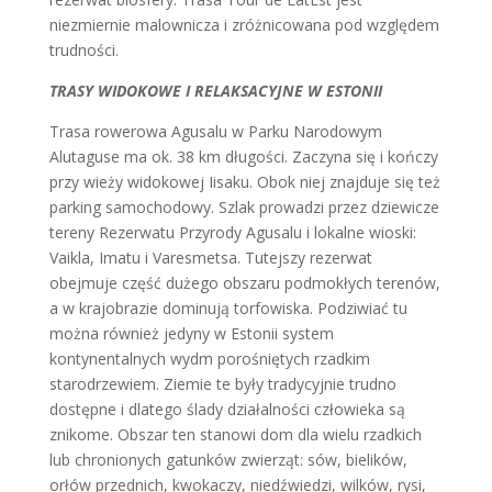
niezmiernie malownicza i zróżnicowana pod względem
trudności.
TRASY WIDOKOWE I RELAKSACYJNE W ESTONII
Trasa rowerowa Agusalu w Parku Narodowym
Alutaguse ma ok. 38 km długości. Zaczyna się i kończy
przy wieży widokowej Iisaku. Obok niej znajduje się też
parking samochodowy. Szlak prowadzi przez dziewicze
tereny Rezerwatu Przyrody Agusalu i lokalne wioski:
Vaikla, Imatu i Varesmetsa. Tutejszy rezerwat
obejmuje część dużego obszaru podmokłych terenów,
a w krajobrazie dominują torfowiska. Podziwiać tu
można również jedyny w Estonii system
kontynentalnych wydm porośniętych rzadkim
starodrzewiem. Ziemie te były tradycyjnie trudno
dostępne i dlatego ślady działalności człowieka są
znikome. Obszar ten stanowi dom dla wielu rzadkich
lub chronionych gatunków zwierząt: sów, bielików,
orłów przednich, kwokaczy, niedźwiedzi, wilków, rysi,