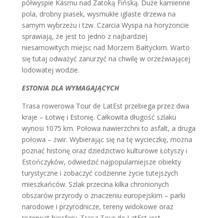
półwyspie Käsmu nad Zatoką Fińską. Duże kamienne
pola, drobny piasek, wysmukłe iglaste drzewa na
samym wybrzeżu i tzw. Czarcia Wyspa na horyzoncie
sprawiają, że jest to jedno z najbardziej
niesamowitych miejsc nad Morzem Bałtyckim. Warto
się tutaj odważyć zanurzyć na chwilę w orzeźwiającej
lodowatej wodzie.
ESTONIA DLA WYMAGAJĄCYCH
Trasa rowerowa Tour de LatEst przebiega przez dwa
kraje – Łotwę i Estonię. Całkowita długość szlaku
wynosi 1075 km. Połowa nawierzchni to asfalt, a druga
połowa – żwir. Wybierając się na tę wycieczkę, można
poznać historię oraz dziedzictwo kulturowe Łotyszy i
Estończyków, odwiedzić najpopularniejsze obiekty
turystyczne i zobaczyć codzienne życie tutejszych
mieszkańców. Szlak przecina kilka chronionych
obszarów przyrody o znaczeniu europejskim – parki
narodowe i przyrodnicze, tereny widokowe oraz
rezerwat biosfery. Trasa Tour de LatEst jest