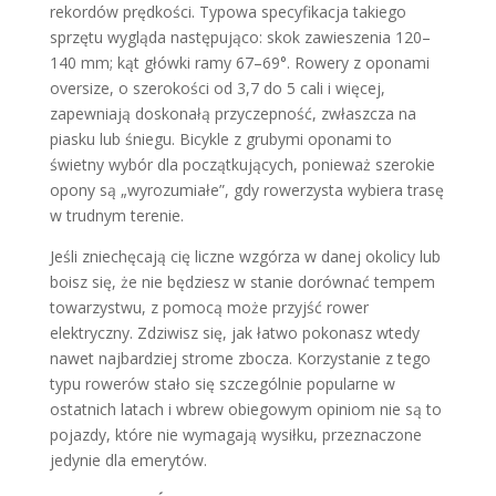
rekordów prędkości. Typowa specyfikacja takiego
sprzętu wygląda następująco: skok zawieszenia 120–
140 mm; kąt główki ramy 67–69°. Rowery z oponami
oversize, o szerokości od 3,7 do 5 cali i więcej,
zapewniają doskonałą przyczepność, zwłaszcza na
piasku lub śniegu. Bicykle z grubymi oponami to
świetny wybór dla początkujących, ponieważ szerokie
opony są „wyrozumiałe”, gdy rowerzysta wybiera trasę
w trudnym terenie.
Jeśli zniechęcają cię liczne wzgórza w danej okolicy lub
boisz się, że nie będziesz w stanie dorównać tempem
towarzystwu, z pomocą może przyjść rower
elektryczny. Zdziwisz się, jak łatwo pokonasz wtedy
nawet najbardziej strome zbocza. Korzystanie z tego
typu rowerów stało się szczególnie popularne w
ostatnich latach i wbrew obiegowym opiniom nie są to
pojazdy, które nie wymagają wysiłku, przeznaczone
jedynie dla emerytów.