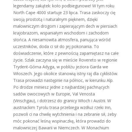
legendarny zakątek: koło podbiegunowe! W tym roku
North Cape 4000 startuje 23 lipca. Trasa zaskoczy cię
swoją prostotą i naturalnym pięknem, dzięki
malowniczym drogom i zapierającym dech w piersiach
krajobrazom, wspaniałym wschodom i zachodom
słońca. A niesamowita atmosfera, panująca wśród
uczestników, doda ci sił do jej pokonania. To
doświadczenie, które z pewnością zapamiętasz na całe
życie. Szlak zaczyna się w mieście Rovereto w regionie
Trydent-Górna Adyga, w pobliżu jeziora Garda we
Włoszech. Jego okolice stanowią istny raj dla cyklistów.
Trasa prowadzi następnie na północ, w kierunku Alp.
Po drodze miniesz jedne z najbardziej pachnących
sadów owocowych w Europie, Val Venosta
(Vinschgau), i dotrzesz do granicy Włoch i Austrii. W
austriackim Tyrolu trasa przebiega wzdłuż rzeki Inn,
pozwoli ci na chwilę wytchnienia i na zebranie sił, żeby
móc pokonać leśną wspinaczkę, która prowadzi do
malowniczej Bawarii w Niemczech. W Monachium