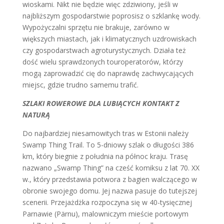
wioskami. Nikt nie będzie więc zdziwiony, jeśli w
najbliższym gospodarstwie poprosisz o szklankę wody.
Wypożyczalni sprzętu nie brakuje, zarówno w
większych miastach, jak i klimatycznych uzdrowiskach
czy gospodarstwach agroturystycznych. Działa też
dość wielu sprawdzonych touroperatorów, którzy
mogą zaprowadzić cię do naprawdę zachwycających
miejsc, gdzie trudno samemu trafić.
SZLAKI ROWEROWE DLA LUBIĄCYCH KONTAKT Z
NATURĄ
Do najbardziej niesamowitych tras w Estonii należy
Swamp Thing Trail. To 5-dniowy szlak o długości 386
km, który biegnie z południa na północ kraju. Trasę
nazwano „Swamp Thing” na cześć komiksu z lat 70. XX
w., który przedstawia potwora z bagien walczącego w
obronie swojego domu. Jej nazwa pasuje do tutejszej
scenerii. Przejażdżka rozpoczyna się w 40-tysięcznej
Parnawie (Pärnu), malowniczym mieście portowym