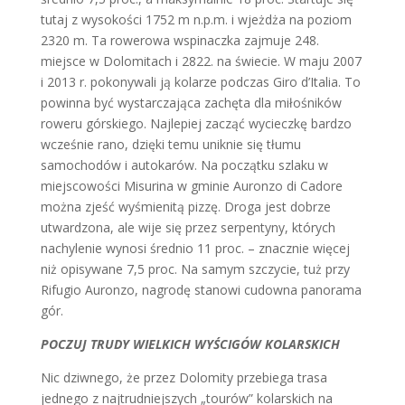
tutaj z wysokości 1752 m n.p.m. i wjeżdża na poziom
2320 m. Ta rowerowa wspinaczka zajmuje 248.
miejsce w Dolomitach i 2822. na świecie. W maju 2007
i 2013 r. pokonywali ją kolarze podczas Giro d’Italia. To
powinna być wystarczająca zachęta dla miłośników
roweru górskiego. Najlepiej zacząć wycieczkę bardzo
wcześnie rano, dzięki temu uniknie się tłumu
samochodów i autokarów. Na początku szlaku w
miejscowości Misurina w gminie Auronzo di Cadore
można zjeść wyśmienitą pizzę. Droga jest dobrze
utwardzona, ale wije się przez serpentyny, których
nachylenie wynosi średnio 11 proc. – znacznie więcej
niż opisywane 7,5 proc. Na samym szczycie, tuż przy
Rifugio Auronzo, nagrodę stanowi cudowna panorama
gór.
POCZUJ TRUDY WIELKICH WYŚCIGÓW KOLARSKICH
Nic dziwnego, że przez Dolomity przebiega trasa
jednego z najtrudniejszych „tourów” kolarskich na