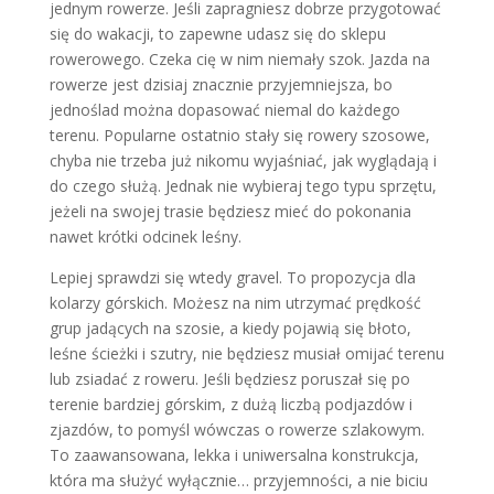
jednym rowerze. Jeśli zapragniesz dobrze przygotować
się do wakacji, to zapewne udasz się do sklepu
rowerowego. Czeka cię w nim niemały szok. Jazda na
rowerze jest dzisiaj znacznie przyjemniejsza, bo
jednoślad można dopasować niemal do każdego
terenu. Popularne ostatnio stały się rowery szosowe,
chyba nie trzeba już nikomu wyjaśniać, jak wyglądają i
do czego służą. Jednak nie wybieraj tego typu sprzętu,
jeżeli na swojej trasie będziesz mieć do pokonania
nawet krótki odcinek leśny.
Lepiej sprawdzi się wtedy gravel. To propozycja dla
kolarzy górskich. Możesz na nim utrzymać prędkość
grup jadących na szosie, a kiedy pojawią się błoto,
leśne ścieżki i szutry, nie będziesz musiał omijać terenu
lub zsiadać z roweru. Jeśli będziesz poruszał się po
terenie bardziej górskim, z dużą liczbą podjazdów i
zjazdów, to pomyśl wówczas o rowerze szlakowym.
To zaawansowana, lekka i uniwersalna konstrukcja,
która ma służyć wyłącznie… przyjemności, a nie biciu