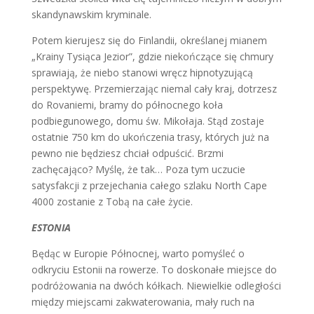
skandynawskim kryminale.
Potem kierujesz się do Finlandii, określanej mianem
„Krainy Tysiąca Jezior”, gdzie niekończące się chmury
sprawiają, że niebo stanowi wręcz hipnotyzującą
perspektywę. Przemierzając niemal cały kraj, dotrzesz
do Rovaniemi, bramy do północnego koła
podbiegunowego, domu św. Mikołaja. Stąd zostaje
ostatnie 750 km do ukończenia trasy, których już na
pewno nie będziesz chciał odpuścić. Brzmi
zachęcająco? Myślę, że tak… Poza tym uczucie
satysfakcji z przejechania całego szlaku North Cape
4000 zostanie z Tobą na całe życie.
ESTONIA
Będąc w Europie Północnej, warto pomyśleć o
odkryciu Estonii na rowerze. To doskonałe miejsce do
podróżowania na dwóch kółkach. Niewielkie odległości
między miejscami zakwaterowania, mały ruch na