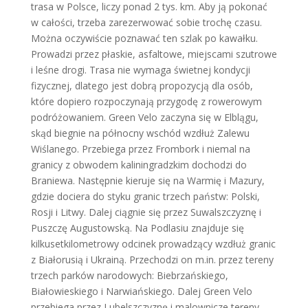
trasa w Polsce, liczy ponad 2 tys. km. Aby ją pokonać
w całości, trzeba zarezerwować sobie trochę czasu.
Można oczywiście poznawać ten szlak po kawałku.
Prowadzi przez płaskie, asfaltowe, miejscami szutrowe
i leśne drogi. Trasa nie wymaga świetnej kondycji
fizycznej, dlatego jest dobrą propozycją dla osób,
które dopiero rozpoczynają przygodę z rowerowym
podróżowaniem.
Green Velo zaczyna się w Elblągu,
skąd biegnie na północny wschód wzdłuż Zalewu
Wiślanego. Przebiega przez Frombork i niemal na
granicy z obwodem kaliningradzkim dochodzi do
Braniewa. Następnie kieruje się na Warmię i Mazury,
gdzie dociera do styku granic trzech państw: Polski,
Rosji i Litwy. Dalej ciągnie się przez Suwalszczyznę i
Puszczę Augustowską. Na Podlasiu znajduje się
kilkusetkilometrowy odcinek prowadzący wzdłuż granic
z Białorusią i Ukrainą. Przechodzi on m.in. przez tereny
trzech parków narodowych: Biebrzańskiego,
Białowieskiego i Narwiańskiego. Dalej Green Velo
przebiega przez Lubelszczyznę i malownicze tereny