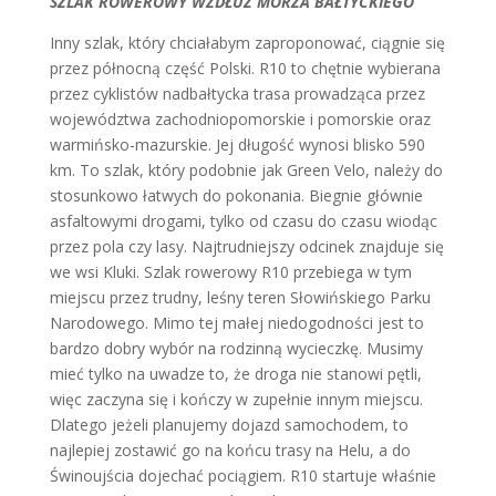
SZLAK ROWEROWY WZDŁUŻ MORZA BAŁTYCKIEGO
Inny szlak, który chciałabym zaproponować, ciągnie się
przez północną część Polski. R10 to chętnie wybierana
przez cyklistów nadbałtycka trasa prowadząca przez
województwa zachodniopomorskie i pomorskie oraz
warmińsko-mazurskie. Jej długość wynosi blisko 590
km. To szlak, który podobnie jak Green Velo, należy do
stosunkowo łatwych do pokonania. Biegnie głównie
asfaltowymi drogami, tylko od czasu do czasu wiodąc
przez pola czy lasy. Najtrudniejszy odcinek znajduje się
we wsi Kluki. Szlak rowerowy R10 przebiega w tym
miejscu przez trudny, leśny teren Słowińskiego Parku
Narodowego. Mimo tej małej niedogodności jest to
bardzo dobry wybór na rodzinną wycieczkę. Musimy
mieć tylko na uwadze to, że droga nie stanowi pętli,
więc zaczyna się i kończy w zupełnie innym miejscu.
Dlatego jeżeli planujemy dojazd samochodem, to
najlepiej zostawić go na końcu trasy na Helu, a do
Świnoujścia dojechać pociągiem. R10 startuje właśnie