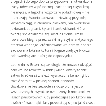
drogach i do tego dobrze przygotowane, utwardzone
trasy. Równiny w północnej i zachodniej części kraju
nie męczą, a łagodne wzgórza w południowej – nie
przerażają. Estonia zachwyca dziewiczą przyrodą,
klimatem tajgi, ruchomymi piaskami, malowniczymi
jeziorami, bagnami, łąkami i torfowiskami, które
tworzą spektakularną grę światła i cienia. Trasy
rowerowe biegną przez szlaki migracyjne arktycznego
ptactwa wodnego. Zróżnicowane krajobrazy, dobrze
zachowana lokalna kultura i bogate tradycje tworzą
odpowiednią atmosferę do odpoczynku.
Letnie dni w Estonii są tak długie, że możesz okrążyć
cały kraj na rowerze w mniej więcej dwa tygodnie.
Łatwo tu również znaleźć wyznaczone kempingi lub
rozbić namiot w pięknej scenerii przyrody.
Biwakowanie bez zezwolenia dozwolone jest w
wyznaczonych i wyraźnie oznaczonych miejscach w
lasach państwowych. Gdy podróżujesz po Estonii na
dwóch kółkach, łąki i lasy przeplatają się co jakiś czas z