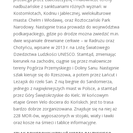
nadbużańskie z sanktuariami różnych wyznań: w
Kostomłotach, Kodniu i Jabłecznej, wielokulturowe
miasta: Chełm i Włodawę, oraz Roztoczański Park
Narodowy. Następnie trasa prowadzi do województwa
podkarpackiego, gdzie po drodze można zwiedzić m.in.
dwie wspaniałe drewniane cerkwie – w Radrużu oraz
Chotyńcu, wpisane w 2013 r. na Listę Światowego
Dziedzictwa Ludzkości UNESCO. Stamtąd, zmieniając
kierunek na zachodni, ciągnie się przez malownicze
tereny Pogórza Przemyskiego i Doliny Sanu. Następnie
szlak kieruje się do Rzeszowa, a potem przez Łańcut i
Leżajsk do rzeki San. Z nią biegnie do Sandomierza,
jednego z najpiękniejszych miast w Polsce, a stamtąd
przez Góry Świętokrzyskie do Kielc. W końcowym
etapie Green Velo dociera do Końskich. Jest to trasa
bardzo dobrze zorganizowana. Znajduje się na niej aż
228 MOR-ów, wyposażonych w stojaki, wiaty i ławki
oraz kosze na śmieci i tablice informacyjne.