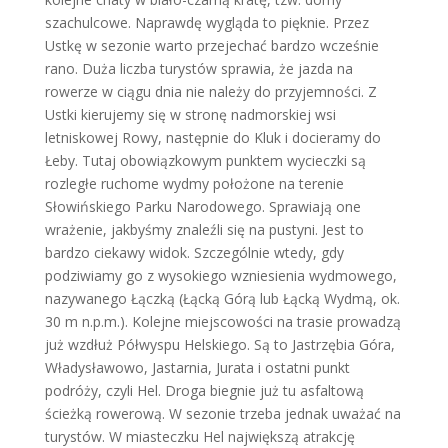
szachulcowe. Naprawdę wygląda to pięknie. Przez
Ustkę w sezonie warto przejechać bardzo wcześnie
rano. Duża liczba turystów sprawia, że jazda na
rowerze w ciągu dnia nie należy do przyjemności. Z
Ustki kierujemy się w stronę nadmorskiej wsi
letniskowej Rowy, następnie do Kluk i docieramy do
Łeby. Tutaj obowiązkowym punktem wycieczki są
rozległe ruchome wydmy położone na terenie
Słowińskiego Parku Narodowego. Sprawiają one
wrażenie, jakbyśmy znaleźli się na pustyni. Jest to
bardzo ciekawy widok. Szczególnie wtedy, gdy
podziwiamy go z wysokiego wzniesienia wydmowego,
nazywanego Łączką (Łącką Górą lub Łącką Wydmą, ok.
30 m n.p.m.). Kolejne miejscowości na trasie prowadzą
już wzdłuż Półwyspu Helskiego. Są to Jastrzębia Góra,
Władysławowo, Jastarnia, Jurata i ostatni punkt
podróży, czyli Hel. Droga biegnie już tu asfaltową
ścieżką rowerową. W sezonie trzeba jednak uważać na
turystów. W miasteczku Hel największą atrakcję