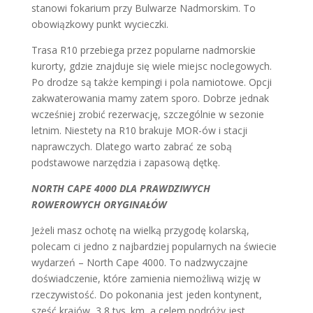
stanowi fokarium przy Bulwarze Nadmorskim. To
obowiązkowy punkt wycieczki.
Trasa R10 przebiega przez popularne nadmorskie
kurorty, gdzie znajduje się wiele miejsc noclegowych.
Po drodze są także kempingi i pola namiotowe. Opcji
zakwaterowania mamy zatem sporo. Dobrze jednak
wcześniej zrobić rezerwację, szczególnie w sezonie
letnim. Niestety na R10 brakuje MOR-ów i stacji
naprawczych. Dlatego warto zabrać ze sobą
podstawowe narzędzia i zapasową dętkę.
NORTH CAPE 4000 DLA PRAWDZIWYCH
ROWEROWYCH ORYGINAŁÓW
Jeżeli masz ochotę na wielką przygodę kolarską,
polecam ci jedno z najbardziej popularnych na świecie
wydarzeń – North Cape 4000. To nadzwyczajne
doświadczenie, które zamienia niemożliwą wizję w
rzeczywistość. Do pokonania jest jeden kontynent,
sześć krajów, 3,8 tys. km, a celem podróży jest