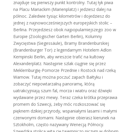
znajduje się pierwszy punkt kontrolny. Tutaj łyk piwa
na Placu Mariackim (Marienplatz) i jedziesz dalej na
północ. Zaledwie tysiąc kilometrów i dojedziesz do
jednej z najnowocześniejszych europejskich stolic –
Berlina. Przejedziesz obok najpopularniejszego zoo w
Europie (Zoologischer Garten Berlin), Kolumny
Zwycięstwa (Siegessäule), Bramy Brandenburskiej
(Brandenburger Tor) z legendarnym Hotelem Adlon
Kempinski Berlin, aby wreszcie trafić na kultowy
Alexanderplatz. Następnie szlak ciągnie się przez
Meklemburgię-Pomorze Przednie i Rostock nad rzeką
Warnow. Tutaj można poczuć zapach Bałtyku i
zobaczyć niepowtarzalną panoramę, którą
uatrakcyjniają szum fal, morza i wiatru oraz dźwięki
wydawane przez mewy. Teraz czeka krótka przeprawa
promem do Szwecji, żeby móc rozkoszować się
pięknem dzikiej przyrody, wspaniałymi lasami i małymi
czerwonymi domami. Następnie obierasz kierunek na
Sztokholm, często nazywany Wenecją Północy.
Szwedzka stolica wita cię tajemniczo niczym w dobrym