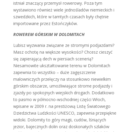
istniał znaczący przemysł rowerowy. Poza tym
wystawiono również wiele jednośladów niemieckich i
szwedzkich, które w tamtych czasach były chętnie
importowane przez Estończyków.
ROWEREM GÓRSKIM W DOLOMITACH
Lubisz wyzwania związane ze stromymi podjazdami?
Masz ochotę na większe wysokości? Chcesz cieszyć
się zapierającą dech w piersiach scenerią?
Niesamowite ukształtowanie terenu w Dolomitach
zapewnia to wszystko – duże zagęszczenie
malowniczych przełęczy na stosunkowo niewielkim
górskim obszarze, umożliwiające strome podjazdy i
zjazdy po spokojnych wiejskich drogach. Dodatkowo
to pasmo w północno-wschodniej części Włoch,
wpisane w 2009 r. na prestiżową Listę Światowego
Dziedzictwa Ludzkości UNESCO, zapewnia przepiękne
widoki. Dolomity to góry magii, cudów, lśniących
jezior, bajecznych dolin oraz doskonałych szlaków