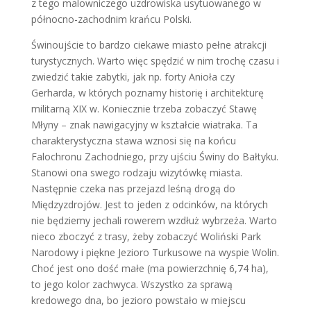
z tego malowniczego uzdrowiska usytuowanego w
północno-zachodnim krańcu Polski.
Świnoujście to bardzo ciekawe miasto pełne atrakcji
turystycznych. Warto więc spędzić w nim trochę czasu i
zwiedzić takie zabytki, jak np. forty Anioła czy
Gerharda, w których poznamy historię i architekturę
militarną XIX w. Koniecznie trzeba zobaczyć Stawę
Młyny – znak nawigacyjny w kształcie wiatraka. Ta
charakterystyczna stawa wznosi się na końcu
Falochronu Zachodniego, przy ujściu Świny do Bałtyku.
Stanowi ona swego rodzaju wizytówkę miasta.
Następnie czeka nas przejazd leśną drogą do
Międzyzdrojów. Jest to jeden z odcinków, na których
nie będziemy jechali rowerem wzdłuż wybrzeża. Warto
nieco zboczyć z trasy, żeby zobaczyć Woliński Park
Narodowy i piękne Jezioro Turkusowe na wyspie Wolin.
Choć jest ono dość małe (ma powierzchnię 6,74 ha),
to jego kolor zachwyca. Wszystko za sprawą
kredowego dna, bo jezioro powstało w miejscu