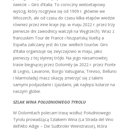
świecie – Giro d’Italia. To coroczny wieloetapowy
wyścig, który rozgrywa się od 1909 r. głównie we
Włoszech, ale od czasu do czasu kilka etapów wiedzie
również przez inne kraje (np. w maju 2022 r. przez trzy
pierwsze dni zawodnicy walczyli na Węgrzech). Wraz z
francuskim Tour de France i hiszpańską Vueltą a
España zaliczany jest do tzw. wielkich tourów. Giro
d’Italia organizuje się zwyczajowo w maju, jako
pierwszy z tej słynnej trójki. Na jego niesamowitej
trasie biegnącej przez Dolomity (w 2022 r. przez Ponte
di Legno, Lavarone, Borgo Valsugana, Treviso, Belluno
i Marmoladę) masz okazję zmierzyć się z takimi
samymi podjazdami i zjazdami, jak najlepsi kolarze na
naszym globie.
SZLAK WINA POŁUDNIOWEGO TYROLU
W Dolomitach polecam trasę wzdłuż Południowego
Tyrolu prowadzącą Szlakiem Wina (La Strada del Vino
dell’Alto Adige – Die Südtiroler Weinstrasse), która