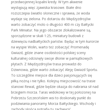
przedwojennej kopalni kredy. W tym akwenie
występują więc zjawiska krasowe. Białe dno
rozszczepia światło słoneczne i sprawia, że woda
wydaje się zielona. Po dotarciu do Międzyzdrojów
warto zobaczyć molo o długości 400 m czy Bałtycki
Park Miniatur. Na jego obszarze zlokalizowane są,
sporządzone w skali 1:25, miniatury budowli z
dziewięciu nadbałtyckich państw. Będąc w tym kurorcie
na wyspie Wolin, warto też zobaczyć Promenadę
Gwiazd, gdzie znane osobistości polskiej sceny
kulturalnej odcisnęły swoje dłonie w pamiątkowych
płytach. Z Międzyzdrojów trasa prowadzi do
Dziwnowa, gdzie warto zobaczyć Aleję Gwiazd Sportu.
To szczególne miejsce dla dzieci pasjonujących się
piłką nożną i nie tylko. Kolejną miejscowość na trasie
stanowi Rewal, gdzie będzie okazja do nabrania sił nad
brzegiem morza. Taras widokowy w tej położonej na
Pobrzeżu Szczecińskim wsi to doskonały punkt do
podziwiania panoramy Morza Bałtyckiego. Wschody i
zachody słońca potrafią tu zachwycić.