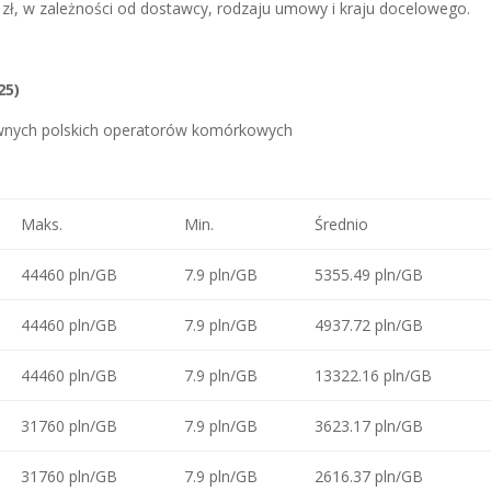
zł, w zależności od dostawcy, rodzaju umowy i kraju docelowego.
25)
ównych polskich operatorów komórkowych
Maks.
Min.
Średnio
44460 pln/GB
7.9 pln/GB
5355.49 pln/GB
44460 pln/GB
7.9 pln/GB
4937.72 pln/GB
44460 pln/GB
7.9 pln/GB
13322.16 pln/GB
31760 pln/GB
7.9 pln/GB
3623.17 pln/GB
31760 pln/GB
7.9 pln/GB
2616.37 pln/GB