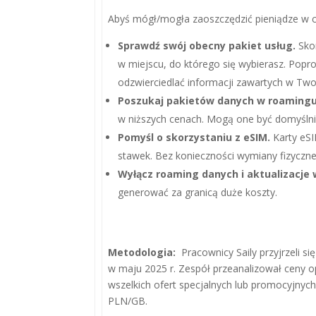
Abyś mógł/mogła zaoszczędzić pieniądze w c
Sprawdź swój obecny pakiet usług.
Skon
w miejscu, do którego się wybierasz. Popr
odzwierciedlać informacji zawartych w Tw
Poszukaj pakietów danych w roamingu
w niższych cenach. Mogą one być domyślni
Pomyśl o skorzystaniu z eSIM.
Karty eSI
stawek. Bez konieczności wymiany fizycznej
Wyłącz roaming danych i aktualizacje w
generować za granicą duże koszty.
Metodologia:
Pracownicy Saily przyjrzeli 
w maju 2025 r. Zespół przeanalizował ceny 
wszelkich ofert specjalnych lub promocyjnyc
PLN/GB.