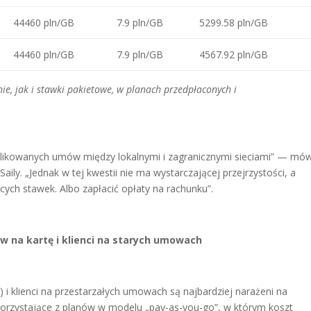
44460 pln/GB
7.9 pln/GB
5299.58 pln/GB
44460 pln/GB
7.9 pln/GB
4567.92 pln/GB
e, jak i stawki pakietowe, w planach przedpłaconych i
likowanych umów między lokalnymi i zagranicznymi sieciami” — mów
aily. „Jednak w tej kwestii nie ma wystarczającej przejrzystości, a
ych stawek. Albo zapłacić opłaty na rachunku”.
ów na kartę i klienci na starych umowach
) i klienci na przestarzałych umowach są najbardziej narażeni na
korzystające z planów w modelu „pay-as-you-go”, w którym koszt