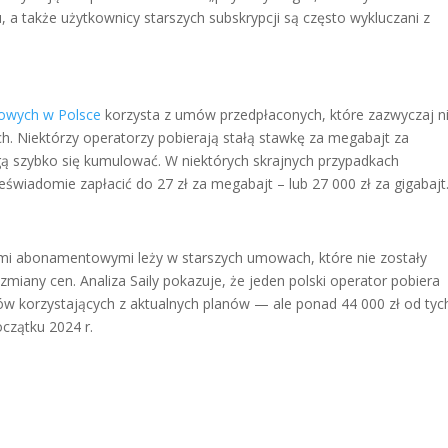
u, a także użytkownicy starszych subskrypcji są często wykluczani z
owych w Polsce
korzysta z umów przedpłaconych, które zazwyczaj n
 Niektórzy operatorzy pobierają stałą stawkę za megabajt za
ogą szybko się kumulować. W niektórych skrajnych przypadkach
wiadomie zapłacić do 27 zł za megabajt – lub 27 000 zł za gigabajt
i abonamentowymi leży w starszych umowach, które nie zostały
zmiany cen. Analiza Saily pokazuje, że jeden polski operator pobiera
ów korzystających z aktualnych planów — ale ponad 44 000 zł od tyc
czątku 2024 r.