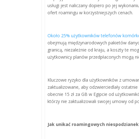
usługi jest naliczany dopiero po jej wykonani
ofert roamingu w korzystniejszych cenach.
Około 25% użytkowników telefonów komórk
obejmują międzynarodowych pakietów danych.
granicą, niezależnie od kraju, a koszty te m
użytkownicy planów przedpłaconych mogą nieś
Kluczowe ryzyko dla użytkowników z umowam
zaktualizowane, aby odzwierciedlały ostatnie 
obecnie 15 zł za GB w Egipcie od użytkownik
którzy nie zaktualizowali swojej umowy od po
Jak unikać roamingowych niespodzianek