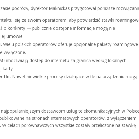
zasie podróży, dyrektor Maknickas przygotował poniższe rozwiązania
taktuj się ze swoim operatorem, aby potwierdzić stawki roamingow
oś o konkrety — publicznie dostępne informacje mogą nie
ojej umowie.
.
Wielu polskich operatorów oferuje opcjonalne pakiety roamingowe
e wyłączone.
M umożliwiają dostęp do internetu za granicą według lokalnych
 karty.
 tle.
Nawet niewielkie procesy działające w tle na urządzeniu mogą
się najpopularniejszym dostawcom usług telekomunikacyjnych w Polsc
opublikowane na stronach internetowych operatorów, z wyłączeniem
h. W celach porównawczych wszystkie zostały przeliczone na stawkę