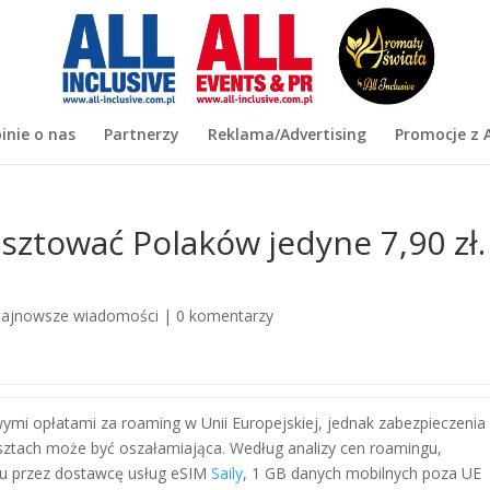
inie o nas
Partnerzy
Reklama/Advertising
Promocje z A
ztować Polaków jedyne 7,90 zł.
ajnowsze wiadomości
|
0 komentarzy
mi opłatami za roaming w Unii Europejskiej, jednak zabezpieczenia
sztach może być oszałamiająca. Według analizy cen roamingu,
u przez dostawcę usług eSIM
Saily
, 1 GB danych mobilnych poza UE