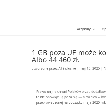
Artykuły
Op
1 GB poza UE może kos
Albo 44 460 zł.
utworzone przez
All-inclusive
|
maj 15, 2025
|
N
Prawo unijne chroni Polaków przed dodatkowy
te nie obowiązują poza nią — a różnica w ko
przeprowadzonej na początku maja 2025 rok