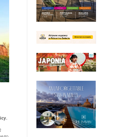
icy.
ę
lnego