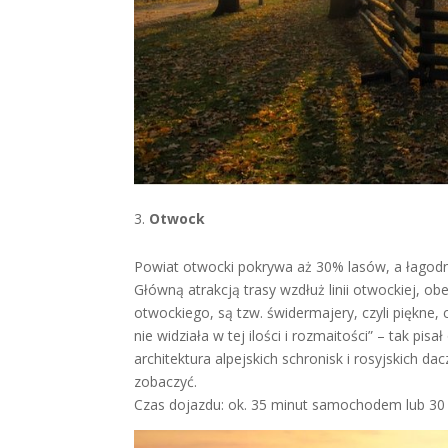
Otwock
Powiat otwocki pokrywa aż 30% lasów, a łagodny
Główną atrakcją trasy wzdłuż linii otwockiej, o
otwockiego, są tzw. świdermajery, czyli piękne, 
nie widziała w tej ilości i rozmaitości” – tak pi
architektura alpejskich schronisk i rosyjskich da
zobaczyć.
Czas dojazdu: ok. 35 minut samochodem lub 30