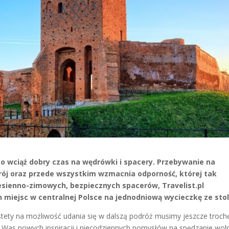
to wciąż dobry czas na wędrówki i spacery. Przebywanie na
rój oraz przede wszystkim wzmacnia odporność, której tak
esienno-zimowych, bezpiecznych spacerów, Travelist.pl
 miejsc w centralnej Polsce na jednodniową wycieczkę ze stol
stety na możliwość udania się w dalszą podróż musimy jeszcze troch
 Was nowych inspiracji i niecodziennych pomysłów na spędzanie wo