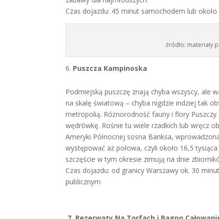
Czas dojazdu: 45 minut samochodem lub około
źródło: materiały 
Puszcza Kampinoska
Podmiejską puszczę znają chyba wszyscy, ale w
na skalę światową – chyba nigdzie indziej tak o
metropolią. Różnorodność fauny i flory Puszczy
wędrówkę. Rośnie tu wiele rzadkich lub wręcz ob
Ameryki Północnej sosna Banksa, wprowadzona 
występować aż połowa, czyli około 16,5 tysiąc
szczęście w tym okresie zimują na dnie zbiorni
Czas dojazdu: od granicy Warszawy ok. 30 minu
publicznym
7.
Rezerwaty Na Torfach i Bagno Całowani