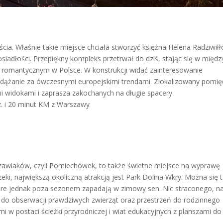
cia. Właśnie takie miejsce chciała stworzyć księżna Helena Radziwił
iadłości. Przepiękny kompleks przetrwał do dziś, stając się w międz
u romantycznym w Polsce. W konstrukcji widać zainteresowanie
odążanie za ówczesnymi europejskimi trendami. Zlokalizowany pomię
 widokami i zaprasza zakochanych na długie spacery
. i 20 minut KM z Warszawy
zawiaków, czyli Pomiechówek, to także świetne miejsce na wyprawę
 rzeki, największą okoliczną atrakcją jest Park Dolina Wkry. Można się
óre jednak poza sezonem zapadają w zimowy sen. Nic straconego, n
 do obserwacji prawdziwych zwierząt oraz przestrzeń do rodzinnego
 w postaci ścieżki przyrodniczej i wiat edukacyjnych z planszami do