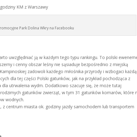
 godziny KM z Warszawy
promocyjne Park Dolina Wkry na Facebooku
arto uwzględniać ją w każdym tego typu rankingu. To polski ewenem
bszerny i cenny obszar leśny nie sąsiaduje bezpośrednio z miejską
 Kampinoskiej zadowoli każdego miłośnika przyrody i wzbogaci każdą
cych dla tej części Polski gatunków, jak na przykład pochodząca z
dla utrwalenia wydm. Dodatkowo szacuje się, że może tutaj
a rodzimych gatunków zwierząt, w tym 31 gatunków komarów, które 
ków wodnych.
t, z centrum miasta ok. godziny jazdy samochodem lub transportem
e