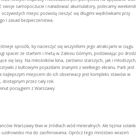
wić swoje samopoczucie i naładować akumulatory, polecamy weeken
 oczywistych miejsc pozwolą cieszyć się długimi wędrówkami przy
o i zasad bezpieczeństwa.
stnieje sposób, by nacieszyć się wszystkimi jego atrakcjami w ciągu
ługi spacer ze startem i metą w Zalesiu Górnym, podziwiając po drod
zące się lasy. Na miłośników kina, zarówno starszych, jak i młodszych
rozrywki z kultowymi pojazdami znanymi z wielkiego ekranu. Park jest
 najlepszym miejscem do ich obserwacji jest kompleks stawów w
, dostępnym przez cały rok.
minut pociągiem z Warszawy
zkańców Warszawy tkwi w źródłach wód mineralnych. Ale tężnia solan
to-uzdrowisko ma do zaoferowania. Oprócz tego mnóstwo wrażeń