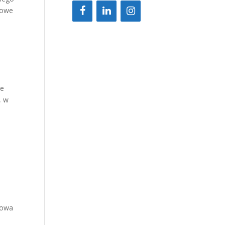
dowe
ze
, w
kowa