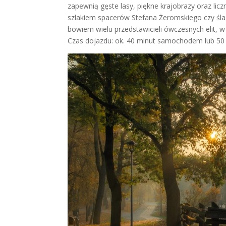
zapewnią gęste lasy, piękne krajobrazy oraz lic
szlakiem spacerów Stefana Żeromskiego czy śl
bowiem wielu przedstawicieli ówczesnych elit, w
Czas dojazdu: ok. 40 minut samochodem lub 50