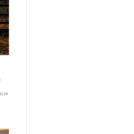
.
szcze