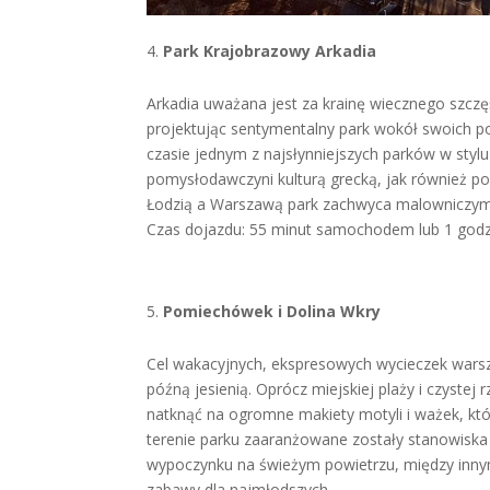
Park Krajobrazowy Arkadia
Arkadia uważana jest za krainę wiecznego szczęś
projektując sentymentalny park wokół swoich pos
czasie jednym z najsłynniejszych parków w styl
pomysłodawczyni kulturą grecką, jak również p
Łodzią a Warszawą park zachwyca malowniczymi
Czas dojazdu: 55 minut samochodem lub 1 godz
Pomiechówek i Dolina Wkry
Cel wakacyjnych, ekspresowych wycieczek wars
późną jesienią. Oprócz miejskiej plaży i czystej
natknąć na ogromne makiety motyli i ważek, kt
terenie parku zaaranżowane zostały stanowiska
wypoczynku na świeżym powietrzu, między innymi
zabawy dla najmłodszych.