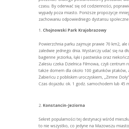
czasu. By oderwać się od codzienności, popra
wypady poza miasto. Poniższe propozycje mniej
zachowaniu odpowiedniego dystansu społeczneg
Chojnowski Park Krajobrazowy
Powierzchnia parku zajmuje prawie 70 km2, ale i
zaledwie jednego dnia. Wystarczy udać się na d
bagienne jeziorka, łąki i pastwiska oraz niekońc
Zalesiu czeka Dzielnica Filmowa, czyli centrum 
także domem dla około 100 gatunków ptaków, a
Żabieńcu z pobliskim uroczyskiem, „Zimne Doły”
Czas dojazdu: ok. 1 godz. samochodem lub 45 
Konstancin-Jeziorna
Sekret popularności tej destynacji wśród mies
to nie wszystko, co jedyne na Mazowszu mias