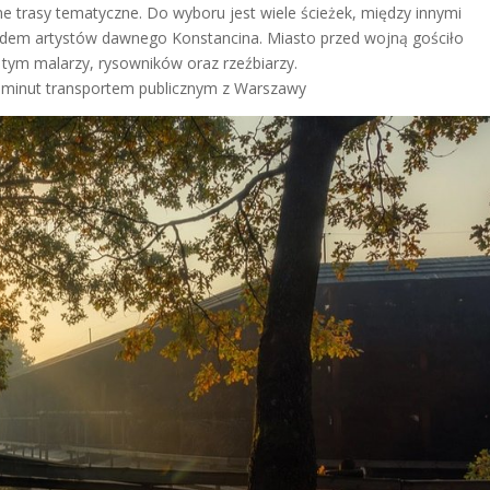
zne trasy tematyczne. Do wyboru jest wiele ścieżek, między innymi
adem artystów dawnego Konstancina. Miasto przed wojną gościło
 tym malarzy, rysowników oraz rzeźbiarzy.
 minut transportem publicznym z Warszawy