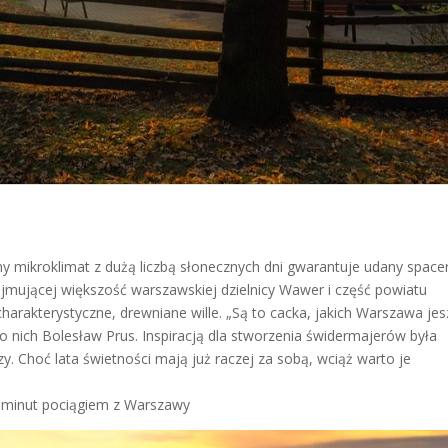
 mikroklimat z dużą liczbą słonecznych dni gwarantuje udany spacer
bejmującej większość warszawskiej dzielnicy Wawer i część powiatu
charakterystyczne, drewniane wille. „Są to cacka, jakich Warszawa je
sał o nich Bolesław Prus. Inspiracją dla stworzenia świdermajerów była
czy. Choć lata świetności mają już raczej za sobą, wciąż warto je
 minut pociągiem z Warszawy