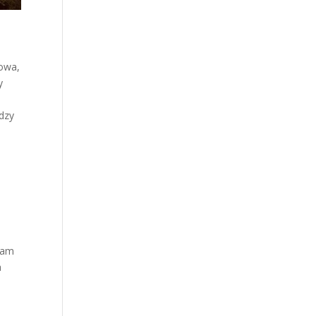
łowa,
y
dzy
 tam
a