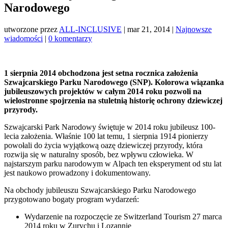
Narodowego
utworzone przez
ALL-INCLUSIVE
|
mar 21, 2014
|
Najnowsze
wiadomości
|
0 komentarzy
1 sierpnia 2014 obchodzona jest setna rocznica założenia
Szwajcarskiego Parku Narodowego (SNP). Kolorowa wiązanka
jubileuszowych projektów w całym 2014 roku pozwoli na
wielostronne spojrzenia na stuletnią historię ochrony dziewiczej
przyrody.
Szwajcarski Park Narodowy świętuje w 2014 roku jubileusz 100-
lecia założenia. Właśnie 100 lat temu, 1 sierpnia 1914 pionierzy
powołali do życia wyjątkową oazę dziewiczej przyrody, która
rozwija się w naturalny sposób, bez wpływu człowieka. W
najstarszym parku narodowym w Alpach ten eksperyment od stu lat
jest naukowo prowadzony i dokumentowany.
Na obchody jubileuszu Szwajcarskiego Parku Narodowego
przygotowano bogaty program wydarzeń:
Wydarzenie na rozpoczęcie ze Switzerland Tourism 27 marca
2014 roku w Zurychu i Lozannie