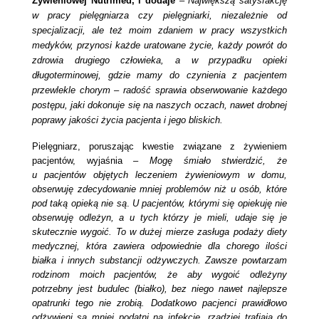
Żywieniowej Nutrimed, i dodaje
–
Największą satysfakcję
w pracy pielęgniarza czy pielęgniarki, niezależnie od
specjalizacji, ale też moim zdaniem w pracy wszystkich
medyków, przynosi każde uratowane życie, każdy powrót do
zdrowia drugiego człowieka, a w przypadku opieki
długoterminowej, gdzie mamy do czynienia z pacjentem
przewlekle chorym – radość sprawia obserwowanie każdego
postępu, jaki dokonuje się na naszych oczach, nawet drobnej
poprawy jakości życia pacjenta i jego bliskich.
Pielęgniarz, poruszając kwestie związane z żywieniem
pacjentów, wyjaśnia –
Mogę śmiało stwierdzić, że
u pacjentów objętych leczeniem żywieniowym w domu,
obserwuję zdecydowanie mniej problemów niż u osób, które
pod taką opieką nie są
.
U pacjentów, którymi się opiekuję nie
obserwuję odleżyn, a u tych którzy je mieli, udaje się je
skutecznie wygoić. To w dużej mierze zasługa podaży diety
medycznej, która zawiera odpowiednie dla chorego ilości
białka i innych substancji odżywczych. Zawsze powtarzam
rodzinom moich pacjentów, że aby wygoić odleżyny
potrzebny jest budulec (białko), bez niego nawet najlepsze
opatrunki tego nie zrobią. Dodatkowo pacjenci prawidłowo
odżywieni są mniej podatni na infekcje, rzadziej trafiają do