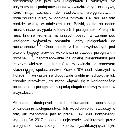
obchodzony jest jako Rok Pielęgniarek i Położnych. Na
całym świecie podejmowane są w związku z tym inicjatywy,
które mają zachęcić do studiowania pielęgniarstwa i
podejmowania pracy w ochronie zdrowia. Cel ten jest tym
bardziej ważny w odniesieniu do Polski, gdzie na tysiąc
mieszkańców przypada zaledwie 5,1 pielęgniarek. Plasuje to
nasz kraj na jednej z najniższych pozycji w Europie pod
względem wskaźnika stosunku liczby pielęgniarek do
[2]
mieszkańców
. Choć co roku w Polsce wydawanych jest
około 5 tysięcy praw do wykonywania zawodu pielęgniarki i
[3]
położnej
, zapotrzebowanie na opiekę pielęgniarską jest
jeszcze większe i stale rośnie w związku z procesem
starzenia się społeczeństwa. Prawie 70% osób starszych w
[4]
Polsce
wskazuje na długotrwałe problemy zdrowotne lub
choroby przewlekłe, co może wiązać się z koniecznością
objęciach ich pielęgniarską opieką długoterminową w domu w
przyszłości.
Aktualnie dostępnych jest kilkanaście specjalizacji
w dziedzinie pielęgniarstwa. Ich wyodrębnienie świadczy o
tym, jak różnorodna jest to praca i jak wielu kompetencji
wymaga. W 2017 r. jedną z najczęściej wybieranych przez
pielęgniarki specjalizacji i kursów kwalifikacyjnych było