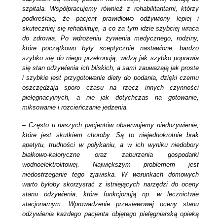
szpitala. Współpracujemy również z rehabilitantami, którzy
podkreślają, że pacjent prawidłowo odżywiony lepiej i
skuteczniej się rehabilituje, a co za tym idzie szybciej wraca
do zdrowia.
Po wdrożeniu żywienia medycznego, rodziny,
które początkowo były sceptycznie nastawione, bardzo
szybko się do niego przekonują, widzą jak szybko poprawia
się stan odżywienia ich bliskich, a sami zauważają jak proste
i szybkie jest przygotowanie diety do podania, dzięki czemu
oszczędzają sporo czasu na rzecz innych czynności
pielęgnacyjnych, a nie jak dotychczas na gotowanie,
miksowanie i rozcieńczanie jedzenia.
–
Często u naszych pacjentów obserwujemy niedożywienie,
które jest skutkiem choroby. Są to niejednokrotnie brak
apetytu, trudności w połykaniu, a w ich wyniku niedobory
białkowo-kaloryczne oraz zaburzenia gospodarki
wodnoelektrolitowej. Największym problemem jest
niedostrzeganie tego zjawiska.
W warunkach domowych
warto byłoby skorzystać z istniejących narzędzi do oceny
stanu odżywienia, które funkcjonują np. w lecznictwie
stacjonarnym. Wprowadzenie przesiewowej oceny stanu
odżywienia każdego pacjenta objętego pielęgniarską opieką