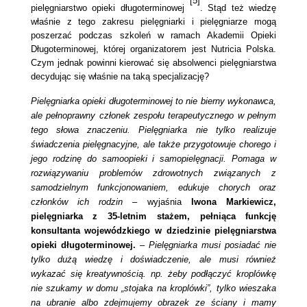
[5]
pielęgniarstwo opieki długoterminowej
. Stąd też wiedzę
właśnie z tego zakresu pielęgniarki i pielęgniarze mogą
poszerzać podczas szkoleń w ramach Akademii Opieki
Długoterminowej, której organizatorem jest Nutricia Polska.
Czym jednak powinni kierować się absolwenci pielęgniarstwa
decydując się właśnie na taką specjalizację?
Pielęgniarka opieki długoterminowej to nie bierny wykonawca,
ale pełnoprawny członek zespołu terapeutycznego w pełnym
tego słowa znaczeniu. Pielęgniarka nie tylko realizuje
świadczenia pielęgnacyjne, ale także przygotowuje chorego i
jego rodzinę do samoopieki i samopielęgnacji. Pomaga w
rozwiązywaniu problemów zdrowotnych związanych z
samodzielnym funkcjonowaniem, edukuje chorych oraz
członków ich rodzin –
wyjaśnia
Iwona Markiewicz,
pielęgniarka z 35-letnim stażem, pełniąca funkcję
konsultanta wojewódzkiego w dziedzinie pielęgniarstwa
opieki długoterminowej.
–
Pielęgniarka musi posiadać nie
tylko dużą wiedzę i doświadczenie, ale musi również
wykazać się kreatywnością. np. żeby podłączyć kroplówkę
nie szukamy w domu „stojaka na kroplówki”, tylko wieszaka
na ubranie albo zdejmujemy obrazek ze ściany i mamy