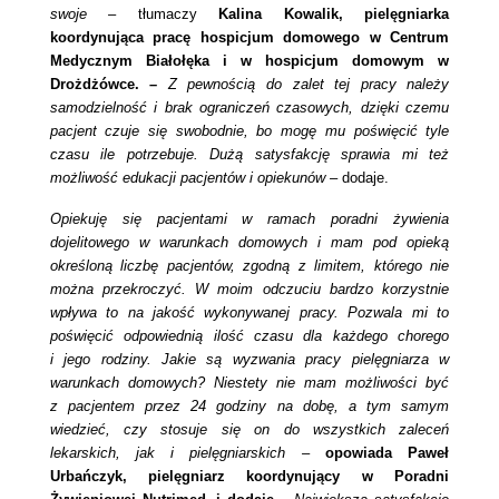
swoje –
tłumaczy
Kalina Kowalik, pielęgniarka
koordynująca pracę hospicjum domowego w Centrum
Medycznym Białołęka i w hospicjum domowym w
Drożdżówce. –
Z pewnością do zalet tej pracy należy
samodzielność i brak ograniczeń czasowych, dzięki czemu
pacjent czuje się swobodnie, bo mogę mu poświęcić tyle
czasu ile potrzebuje. Dużą satysfakcję sprawia mi też
możliwość edukacji pacjentów i opiekunów –
dodaje.
Opiekuję się pacjentami w ramach poradni żywienia
dojelitowego w warunkach domowych i mam pod opieką
określoną liczbę pacjentów, zgodną z limitem, którego nie
można przekroczyć. W moim odczuciu bardzo korzystnie
wpływa to na jakość wykonywanej pracy. Pozwala mi to
poświęcić odpowiednią ilość czasu dla każdego chorego
i jego rodziny. Jakie są wyzwania pracy pielęgniarza w
warunkach domowych? Niestety nie mam możliwości być
z pacjentem przez 24 godziny na dobę, a tym samym
wiedzieć, czy stosuje się on do wszystkich zaleceń
lekarskich, jak i pielęgniarskich –
opowiada Paweł
Urbańczyk, pielęgniarz koordynujący w Poradni