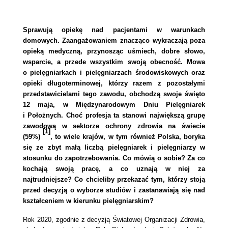
Sprawują opiekę nad pacjentami w warunkach
domowych. Zaangażowaniem znacząco wykraczają poza
opieką medyczną, przynosząc uśmiech, dobre słowo,
wsparcie, a przede wszystkim swoją obecność. Mowa
o pielęgniarkach i pielęgniarzach środowiskowych oraz
opieki długoterminowej, którzy razem z pozostałymi
przedstawicielami tego zawodu, obchodzą swoje święto
12 maja, w Międzynarodowym Dniu Pielęgniarek
i Położnych. Choć profesja ta stanowi największą grupę
zawodową w sektorze ochrony zdrowia na świecie
[1]
(59%)
, to wiele krajów, w tym również Polska, boryka
się ze zbyt małą liczbą pielęgniarek i pielęgniarzy w
stosunku do zapotrzebowania. Co mówią o sobie? Za co
kochają swoją pracę, a co uznają w niej za
najtrudniejsze? Co chcieliby przekazać tym, którzy stoją
przed decyzją o wyborze studiów i zastanawiają się nad
kształceniem w kierunku pielęgniarskim?
Rok 2020, zgodnie z decyzją Światowej Organizacji Zdrowia,