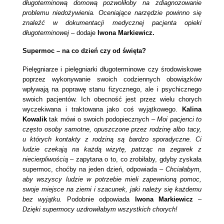
długoterminową domową pozwoliłoby na zdiagnozowanie
problemu niedożywienia. Oceniające narzędzie powinno się
znaleźć w dokumentacji medycznej pacjenta opieki
długoterminowej –
dodaje
Iwona Markiewicz.
Supermoc – na co dzień czy od święta?
Pielęgniarze i pielęgniarki długoterminowe czy środowiskowe
poprzez wykonywanie swoich codziennych obowiązków
wpływają na poprawę stanu fizycznego, ale i psychicznego
swoich pacjentów. Ich obecność jest przez wielu chorych
wyczekiwana i traktowana jako coś wyjątkowego.
Kalina
Kowalik
tak mówi o swoich podopiecznych –
Moi pacjenci to
często osoby samotne, opuszczone przez rodzinę albo tacy,
u których kontakty z rodziną są bardzo sporadyczne. Ci
ludzie czekają na każdą wizytę, patrząc na zegarek z
niecierpliwością
– zapytana o to, co zrobiłaby, gdyby zyskała
supermoc, choćby na jeden dzień, odpowiada –
Chciałabym,
aby wszyscy ludzie w potrzebie mieli zapewnioną pomoc,
swoje miejsce na ziemi i szacunek, jaki należy się każdemu
bez wyjątku.
Podobnie odpowiada
Iwona Markiewicz
–
Dzięki supermocy uzdrowiłabym wszystkich chorych!