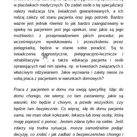
w placówkach medycznych. Do zadań osób o tej specjalizacji
należy realizacja tzw. świadczeń gwarantowanych, a ich
rodzaj zależy od stanu pacjenta oraz jego potrzeb. Bardzo
ważne jest jednak również to jak bardzo zaangażowany w
opiekę na pacjentem jest jego opiekun, oraz jakie są jego
możliwości: z przeprowadzeniem jakich procedur, po
wcześniejszym wyedukowaniu i przeszkoleniu przez
pielęgniarkę, będzie w stanie sobie poradzić. Są to
świadczenia diagnostyczne, pielęgnacyjno-lecznicze i
[6]
rehabilitacyjne
, a także edukacja pacjenta i osób
sprawujących nad nim opiekę, np. w kwestiach związanych z
właściwym odżywianiem. Jakie wyzwania i zalety niesie ze
sobą praca z pacjentami w warunkach domowych?
Praca z pacjentem w domu ma swoją specyfikę. Idąc do
domu chorego, nie wiemy, co tam zastaniemy, jakie są
warunki, kto będzie z chorym, a przede wszystkim, czy
będzie tam bezpiecznie. Co więcej, idę do domu pacjenta
sama, nie mam obok koleżanki, lekarza lub innej osoby, którą
mogę poprosić o pomoc. Jestem zdana tylko na siebie. Jeśli
zdarzy się trudna sytuacja, muszę samodzielnie podjąć
decyzję, co zrobić i jak zadbać o bezpieczeństwo chorego i