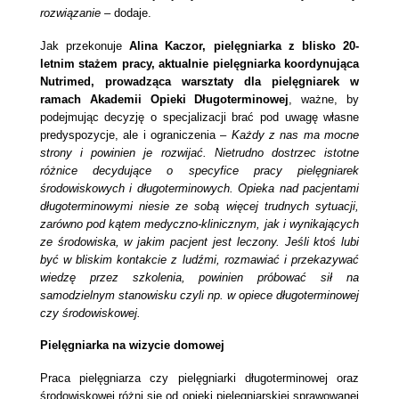
rozwiązanie –
dodaje.
Jak przekonuje
Alina Kaczor, pielęgniarka z blisko 20-
letnim stażem pracy, aktualnie pielęgniarka koordynująca
Nutrimed, prowadząca warsztaty dla pielęgniarek w
ramach Akademii Opieki Długoterminowej
, ważne, by
podejmując decyzję o specjalizacji brać pod uwagę własne
predyspozycje, ale i ograniczenia –
Każdy z nas ma mocne
strony i powinien je rozwijać. Nietrudno dostrzec istotne
różnice decydujące o specyfice pracy pielęgniarek
środowiskowych i długoterminowych. Opieka nad pacjentami
długoterminowymi niesie ze sobą więcej trudnych sytuacji,
zarówno pod kątem medyczno-klinicznym, jak i wynikających
ze środowiska, w jakim pacjent jest leczony. Jeśli ktoś lubi
być w bliskim kontakcie z ludźmi, rozmawiać i przekazywać
wiedzę przez szkolenia, powinien próbować sił na
samodzielnym stanowisku czyli np. w opiece długoterminowej
czy środowiskowej.
Pielęgniarka na wizycie domowej
Praca pielęgniarza czy pielęgniarki długoterminowej oraz
środowiskowej różni się od opieki pielęgniarskiej sprawowanej