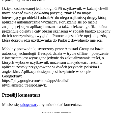
Dzięki zastosowanej technologii GPS użytkownik w każdej chwili
może poznać swoją dokładną pozycję, znaleźć na mapie
interesujący go obiekt i odnaleźć do niego najkrótszą drogę, którą
aplikacja automatycznie wyznaczy. Poruszanie się po mapie
znajdującej się w aplikacji urozmaica także ciekawa grafika, która
prezentuje obiekty i cały obszar skansenu w sposób bardzo zbliżony
do ich rzeczywistego wyglądu. Pomocna jest także opcja dojazdu,
która doprowadzi użytkownika do Parku z dowolnego miejsca.
Mobilny przewodnik, stworzony przez Amistad Group na bazie
autorskiej technologii Treespot, działa w trybie offline – połączenie
z internetem jest wymagane jedynie do zaktualizowania treści, o
których wyborze użytkownik może sam zdecydować. Treści w
aplikacji zostały przygotowane w dwóch językach: polskim i
angielskim. Aplikacja dostępna jest bezpłatnie w sklepie
GooglePlay:
https://play.google.com/store/apps/details?
id=pl.amistad.treespot.mwk.
Prześlij komentarz
Musisz się
zalogować
, aby móc dodać komentarz.