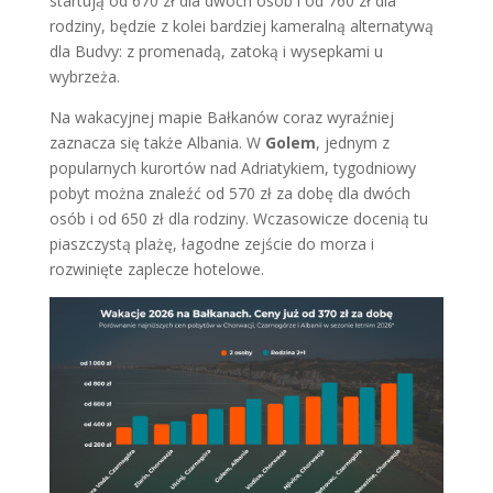
startują od 670 zł dla dwóch osób i od 760 zł dla
rodziny, będzie z kolei bardziej kameralną alternatywą
dla Budvy: z promenadą, zatoką i wysepkami u
wybrzeża.
Na wakacyjnej mapie Bałkanów coraz wyraźniej
zaznacza się także Albania. W
Golem
, jednym z
popularnych kurortów nad Adriatykiem, tygodniowy
pobyt można znaleźć od 570 zł za dobę dla dwóch
osób i od 650 zł dla rodziny. Wczasowicze docenią tu
piaszczystą plażę, łagodne zejście do morza i
rozwinięte zaplecze hotelowe.