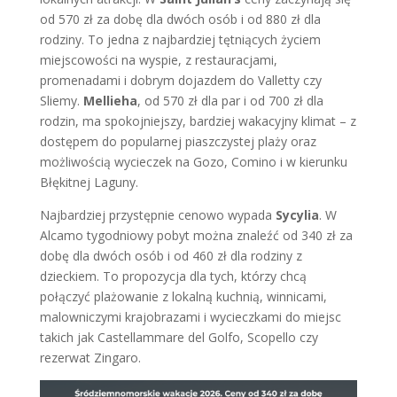
od 570 zł za dobę dla dwóch osób i od 880 zł dla
rodziny. To jedna z najbardziej tętniących życiem
miejscowości na wyspie, z restauracjami,
promenadami i dobrym dojazdem do Valletty czy
Sliemy.
Mellieha
, od 570 zł dla par i od 700 zł dla
rodzin, ma spokojniejszy, bardziej wakacyjny klimat – z
dostępem do popularnej piaszczystej plaży oraz
możliwością wycieczek na Gozo, Comino i w kierunku
Błękitnej Laguny.
Najbardziej przystępnie cenowo wypada
Sycylia
. W
Alcamo tygodniowy pobyt można znaleźć od 340 zł za
dobę dla dwóch osób i od 460 zł dla rodziny z
dzieckiem. To propozycja dla tych, którzy chcą
połączyć plażowanie z lokalną kuchnią, winnicami,
malowniczymi krajobrazami i wycieczkami do miejsc
takich jak Castellammare del Golfo, Scopello czy
rezerwat Zingaro.