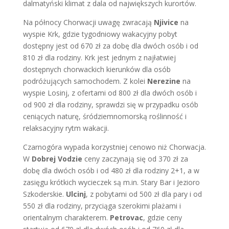
dalmatyński klimat z dala od największych kurortów.
Na północy Chorwacji uwagę zwracają
Njivice
na
wyspie Krk, gdzie tygodniowy wakacyjny pobyt
dostępny jest od 670 zł za dobę dla dwóch osób i od
810 zł dla rodziny. Krk jest jednym z najłatwiej
dostępnych chorwackich kierunków dla osób
podróżujących samochodem. Z kolei
Nerezine
na
wyspie Losinj, z ofertami od 800 zł dla dwóch osób i
od 900 zł dla rodziny, sprawdzi się w przypadku osób
ceniących naturę, śródziemnomorską roślinność i
relaksacyjny rytm wakacji.
Czarnogóra wypada korzystniej cenowo niż Chorwacja.
W
Dobrej Vodzie
ceny zaczynają się od 370 zł za
dobę dla dwóch osób i od 480 zł dla rodziny 2+1, a w
zasięgu krótkich wycieczek są m.in. Stary Bar i Jezioro
Szkoderskie.
Ulcinj
, z pobytami od 500 zł dla pary i od
550 zł dla rodziny, przyciąga szerokimi plażami i
orientalnym charakterem.
Petrovac
, gdzie ceny