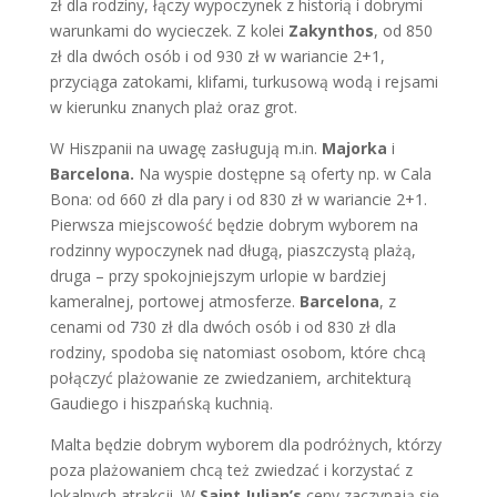
zł dla rodziny, łączy wypoczynek z historią i dobrymi
warunkami do wycieczek. Z kolei
Zakynthos
, od 850
zł dla dwóch osób i od 930 zł w wariancie 2+1,
przyciąga zatokami, klifami, turkusową wodą i rejsami
w kierunku znanych plaż oraz grot.
W Hiszpanii na uwagę zasługują m.in.
Majorka
i
Barcelona.
Na wyspie dostępne są oferty np. w Cala
Bona: od 660 zł dla pary i od 830 zł w wariancie 2+1.
Pierwsza miejscowość będzie dobrym wyborem na
rodzinny wypoczynek nad długą, piaszczystą plażą,
druga – przy spokojniejszym urlopie w bardziej
kameralnej, portowej atmosferze.
Barcelona
, z
cenami od 730 zł dla dwóch osób i od 830 zł dla
rodziny, spodoba się natomiast osobom, które chcą
połączyć plażowanie ze zwiedzaniem, architekturą
Gaudiego i hiszpańską kuchnią.
Malta będzie dobrym wyborem dla podróżnych, którzy
poza plażowaniem chcą też zwiedzać i korzystać z
lokalnych atrakcji. W
Saint Julian’s
ceny zaczynają się