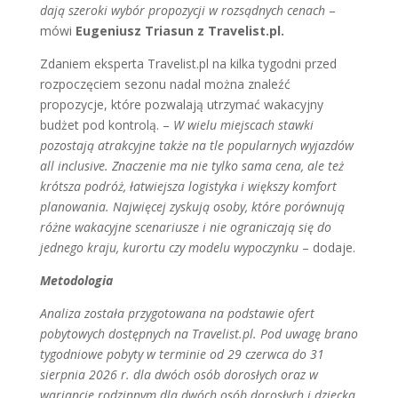
dają szeroki wybór propozycji w rozsądnych cenach
–
mówi
Eugeniusz Triasun z Travelist.pl.
Zdaniem eksperta Travelist.pl na kilka tygodni przed
rozpoczęciem sezonu nadal można znaleźć
propozycje, które pozwalają utrzymać wakacyjny
budżet pod kontrolą. –
W wielu miejscach stawki
pozostają atrakcyjne także na tle popularnych wyjazdów
all inclusive. Znaczenie ma nie tylko sama cena, ale też
krótsza podróż, łatwiejsza logistyka i większy komfort
planowania. Najwięcej zyskują osoby, które porównują
różne wakacyjne scenariusze i nie ograniczają się do
jednego kraju, kurortu czy modelu wypoczynku
– dodaje.
Metodologia
Analiza została przygotowana na podstawie ofert
pobytowych dostępnych na Travelist.pl. Pod uwagę brano
tygodniowe pobyty w terminie od 29 czerwca do 31
sierpnia 2026 r. dla dwóch osób dorosłych oraz w
wariancie rodzinnym dla dwóch osób dorosłych i dziecka