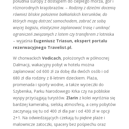
południa Europy z dostępem do ciepłego morza, gór i
różnorodnych krajobrazów. –
Rodziny z dziećmi docenią
również bliskie położenie bałkańskich kierunków, do
których mogą dotrzeć samochodem, zabrać ze sobą
więcej bagażu, elastycznie zaplanować trasę i uniknąć
ograniczeń związanych z lotem czy transferem z
lotniska
– wyjaśnia
Eugeniusz Triasun, ekspert portalu
rezerwacyjnego Travelist.pl.
W chorwackich
Vodicach
, położonych w północnej
Dalmacji, wakacyjny pobyt w hotelu można
zaplanować od 600 zł za dobę dla dwóch osób i od
680 zł dla rodziny z 8-letnim dzieckiem. Plaża,
promenada i sporty wodne, a także wycieczki do
Szybenika, Parku Narodowego Krka czy na pobliskie
wyspy przyciągają turystów.
Zlarin
z kolei wyróżnia się
bardziej kameralną, sielską atmosferą, a ceny pobytów
zaczynają się tu od 400 zł dla par i od 430 zł w opcji
2+1. Na odwiedzających czekają tu piękne plaże i
malownicze zatoczki, spacery bez pośpiechu oraz