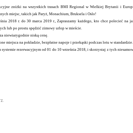
cyjne zniżki na wszystkich trasach BMI Regional w Wielkiej Brytanii i Europ
nych miejsc, takich jak Paryż, Monachium, Bruksela i Oslo!
 2018 r. do 30 marca 2019 r., Zapraszamy każdego, kto chce polecieć na ja
ch lub po prostu spędzić zimowy urlop w mieście.
a niewiarygodnie niską cenę.
ne miejsca na pokładzie, bezpłatne napoje i przekąski podczas lotu w standardzie
stemie rezerwacyjnym od 01 do 10 września 2018, i skorzystaj z tych niesamo
z.