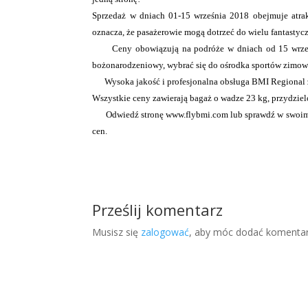
Sprzedaż w dniach 01-15 września 2018 obejmuje atrak
oznacza, że pasażerowie mogą dotrzeć do wielu fantastycz
Ceny obowiązują na podróże w dniach od 15 września
bożonarodzeniowy, wybrać się do ośrodka sportów zimowy
Wysoka jakość i profesjonalna obsługa BMI Regional z
Wszystkie ceny zawierają bagaż o wadze 23 kg, przydzielo
Odwiedź stronę www.flybmi.com lub sprawdź w swoim sy
cen.
Prześlij komentarz
Musisz się
zalogować
, aby móc dodać komentar