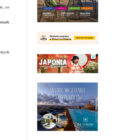
ie, co
rmark
.
witych