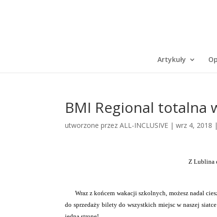
Artykuły
Op
BMI Regional totalna
utworzone przez
ALL-INCLUSIVE
|
wrz 4, 2018
Z Lublina 
Wraz z końcem wakacji szkolnych, możesz nadal cieszy
do sprzedaży bilety do wszystkich miejsc w naszej siat
jedną stronę!