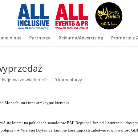
inie o nas
Partnerzy
Reklama/Advertising
Promocje z A
 wyprzedaż
|
Najnowsze wiadomości
|
0 komentarzy
do Monachium i inne atrakcyjne kierunki
ć się lotami na pokładach samolotów BMI Regional. Już od 1 września udostę
ce połączeń w Wielkiej Brytanii i Europie kosztujących zaledwie równowartość G