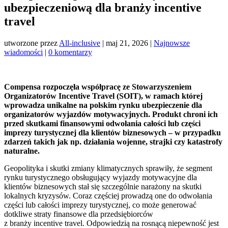
ubezpieczeniową dla branży incentive
travel
utworzone przez
All-inclusive
|
maj 21, 2026
|
Najnowsze
wiadomości
|
0 komentarzy
Compensa rozpoczęła współpracę ze Stowarzyszeniem
Organizatorów Incentive Travel (SOIT), w ramach której
wprowadza unikalne na polskim rynku ubezpieczenie dla
organizatorów wyjazdów motywacyjnych. Produkt chroni ich
przed skutkami finansowymi odwołania całości lub części
imprezy turystycznej dla klientów biznesowych – w przypadku
zdarzeń takich jak np. działania wojenne, strajki czy katastrofy
naturalne.
Geopolityka i skutki zmiany klimatycznych sprawiły, że segment
rynku turystycznego obsługujący wyjazdy motywacyjne dla
klientów biznesowych stał się szczególnie narażony na skutki
lokalnych kryzysów. Coraz częściej prowadzą one do odwołania
części lub całości imprezy turystycznej, co może generować
dotkliwe straty finansowe dla przedsiębiorców
z branży incentive travel. Odpowiedzią na rosnącą niepewność jest