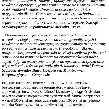
otoczeniu podatnym na zmiany geopolityczne, kryzysy klimatyczne i
zakłócenia operacyjne, jednocześnie mierząc się z bardzo wysokimi
oczekiwaniami klientów. Program ubezpieczeniowy, który
przygotowała dla nas Compensa to krok w kierunku budowania
realnych standardów bezpieczeństwa i odporności biznesowej w tym
segmencie rynku
– mówi
Sylwia Sadoch, wiceprezes Zarządu
Stowarzyszenia Organizatorów Incentive Travel.
– Organizatorzy wyjazdów incentive travel działają dziś w
warunkach ciągłej niepewności – od zmian geopolitycznych i
zakłóceń w transporcie lotniczym, po ryzyka klimatyczne i problemy
po stronie zagranicznych partnerów. Przygotowany dla nich
program ubezpieczeniowy powstało w ścisłej współpracy z branżą i
odpowiada na realne doświadczenia organizatorów wyjazdów,
zapewniając im praktyczne narzędzie do ograniczania ryzyka oraz
większe bezpieczeństwo prowadzenia działalności – mówi
Tomasz
Szejnoch, dyrektor Biura Ubezpieczeń Majątkowych
Korporacyjnych w Compensie.
Program ubezpieczeniowy dla członków SOIT zwiększa
bezpieczeństwo finansowe organizatorów incentive travel,
zapewniając im większą stabilność biznesową i ciągłość działania
nawet w obliczu nieprzewidzianych zdarzeń. Suma ubezpieczenia
wynosi 50 tys. zł na jedno zdarzenie oraz 136 tys. zł na jednego
członka Stowarzyszenia, z możliwością jej odnowienia.