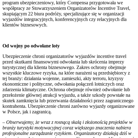
program ubezpieczeniowy, który Compensa przygotowała we
współpracy ze Stowarzyszeniem Organizatorów Incentive Travel,
skupiającym 22 biura podróży, specjalizujące się w organizacji
wyjazdów integracyjnych, konferencyjnych czy relacyjnych dla
klientów biznesowych.
Od wojny po odwołane loty
Ubezpieczenie chroni organizatorów wyjazdów incentive travel
przed skutkami finansowymi odwołania lub skrócenia imprezy
turystycznej dla klienta biznesowego. Zakres ochrony obejmuje
wszystkie kluczowe ryzyka, na które narażeni są przedsiębiorcy z
tej branży: działania wojenne, zamieszki, akty terroru, kryzysy
ekonomiczne i polityczne, odwołania połączeń lotniczych oraz
zdarzenia klimatyczne. Ochrona obejmuje również odwołanie lub
przełożenie głównej atrakcji wyjazdu, a także szkody powstałe na
skutek zamknięcia lub przerwania działalności przez zagranicznego
kontrahenta. Ubezpieczenie chroni zarówno wyjazdy organizowane
w Polsce, jak i zagranicą.
–
Obserwujemy, że wraz z rosnącą skalą i złożonością projektów w
branży turystyki motywacyjnej coraz większego znaczenia nabiera
profesjonalne zarządzanie ryzykiem. Organizatorzy działają dziś w