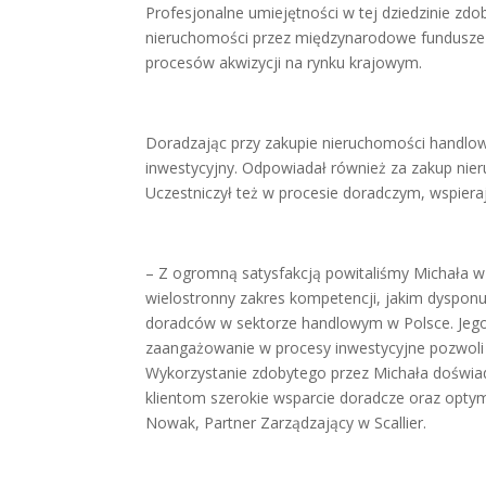
Profesjonalne umiejętności w tej dziedzinie zdo
nieruchomości przez międzynarodowe fundusze i
procesów akwizycji na rynku krajowym.
Doradzając przy zakupie nieruchomości handlowy
inwestycyjny. Odpowiadał również za zakup nie
Uczestniczył też w procesie doradczym, wspieraj
– Z ogromną satysfakcją powitaliśmy Michała w
wielostronny zakres kompetencji, jakim dyspon
doradców w sektorze handlowym w Polsce. Jego
zaangażowanie w procesy inwestycyjne pozwoli p
Wykorzystanie zdobytego przez Michała doświa
klientom szerokie wsparcie doradcze oraz opty
Nowak, Partner Zarządzający w Scallier.