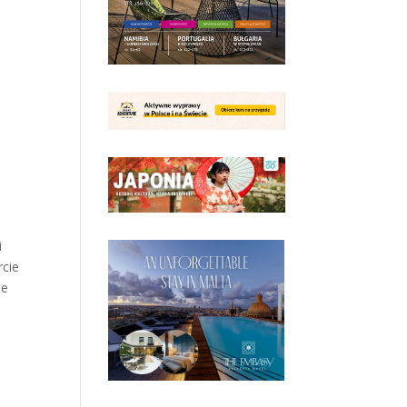
i
rcie
ie