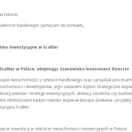
w tekście.
 o sektorze handlowym zachęcam do kontaktu.
wo inwestycyjne w Scallier
Scallier w Polsce, obejmując stanowisko Investment Director
 zakupie nieruchomości z sektora handlowego oraz zarządzał procesam
ieruchomości i deweloperów. Jego zadaniem będzie strategiczne wspa
lizacji planów i strategii inwestycyjnych, alokacji zasobów czy budow
mi zdolnościami będzie również wspierał bieżące działania i projekty
ycyjną Scallier.
zarze inwestycji w sektorze nieruchomości komercyjnych w Polsce.