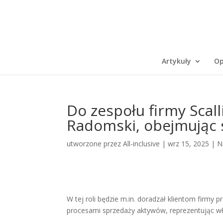
Artykuły
Op
Do zespołu firmy Scall
Radomski, obejmując 
utworzone przez
All-inclusive
|
wrz 15, 2025
|
N
W tej roli będzie m.in. doradzał klientom firmy
procesami sprzedaży aktywów, reprezentując wła