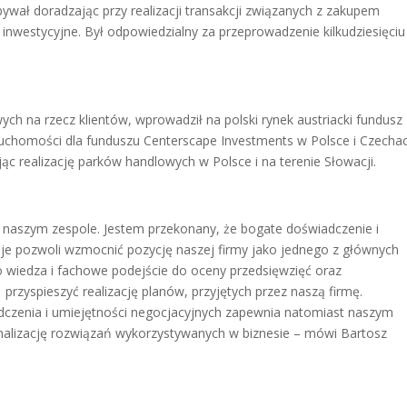
bywał doradzając przy realizacji transakcji związanych z zakupem
nwestycyjne. Był odpowiedzialny za przeprowadzenie kilkudziesięciu
ch na rzecz klientów, wprowadził na polski rynek austriacki fundusz
ruchomości dla funduszu Centerscape Investments w Polsce i Czechac
ąc realizację parków handlowych w Polsce i na terenie Słowacji.
 naszym zespole. Jestem przekonany, że bogate doświadczenie i
uje pozwoli wzmocnić pozycję naszej firmy jako jednego z głównych
 wiedza i fachowe podejście do oceny przedsięwzięć oraz
rzyspieszyć realizację planów, przyjętych przez naszą firmę.
dczenia i umiejętności negocjacyjnych zapewnia natomiast naszym
malizację rozwiązań wykorzystywanych w biznesie – mówi Bartosz