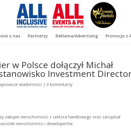
inie o nas
Partnerzy
Reklama/Advertising
Promocje z A
ier w Polsce dołączył Michał
stanowisko Investment Director
ajnowsze wiadomości
|
0 komentarzy
 przy zakupie nieruchomości z sektora handlowego oraz zarządzał
ścicieli nieruchomości i deweloperów.