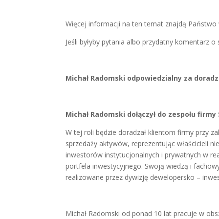
Więcej informacji na ten temat znajdą Państwo 
Jeśli byłyby pytania albo przydatny komentarz
Michał Radomski odpowiedzialny za doradzt
Michał Radomski dołączył do zespołu firmy 
W tej roli będzie doradzał klientom firmy przy
sprzedaży aktywów, reprezentując właścicieli n
inwestorów instytucjonalnych i prywatnych w rea
portfela inwestycyjnego. Swoją wiedzą i fachowy
realizowane przez dywizję dewelopersko – inwest
Michał Radomski od ponad 10 lat pracuje w obs