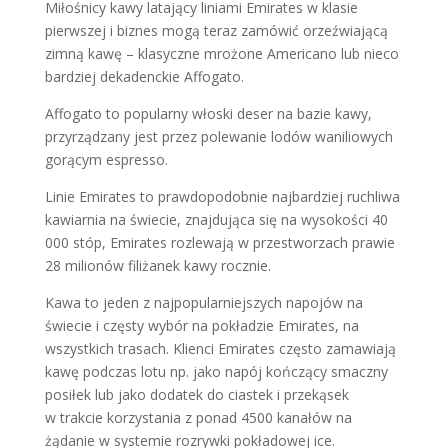
Miłośnicy kawy latający liniami Emirates w klasie
pierwszej i biznes mogą teraz zamówić orzeźwiającą
zimną kawę – klasyczne mrożone Americano lub nieco
bardziej dekadenckie Affogato.
Affogato to popularny włoski deser na bazie kawy,
przyrządzany jest przez polewanie lodów waniliowych
gorącym espresso.
Linie Emirates to prawdopodobnie najbardziej ruchliwa
kawiarnia na świecie, znajdująca się na wysokości 40
000 stóp, Emirates rozlewają w przestworzach prawie
28 milionów filiżanek kawy rocznie.
Kawa to jeden z najpopularniejszych napojów na
świecie i częsty wybór na pokładzie Emirates, na
wszystkich trasach. Klienci Emirates często zamawiają
kawę podczas lotu np. jako napój kończący smaczny
posiłek lub jako dodatek do ciastek i przekąsek
w trakcie korzystania z ponad 4500 kanałów na
żądanie w systemie rozrywki pokładowej ice.