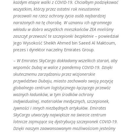
każdym etapie walki z COVID-19. Chciałbym podziękować
wszystkim, którzy przez ostatni rok nieustannie
pracowali na rzecz ochrony życia osób najbardziej
narażonych na tę chorobę. W uznaniu ich ogromnego
wkładu w dobro wszystkich mieszkańców ZEA mieliśmy
zaszczyt przewozić te szczepionki bezpłatnie
– powiedział
Jego Wysokość Sheikh Ahmed bin Saeed Al Maktoum,
prezes i dyrektor naczelny Emirates Group.
–
W Emirates SkyCargo dokładamy wszelkich starań, aby
wspomóc Dubaj w walce z pandemią COVID-19. Dzięki
skutecznemu zarządzaniu przez wizjonerskie
przywództwo Dubaju, miasto zachowało swoją pozycję
globalnego centrum logistycznego łączącego przewóz
ważnych ładunków, w tym środków ochrony
indywidualnej, materiałów medycznych, szczepionek,
żywności i innych niezbędnych artykułów. Emirates
SkyCargo utworzyły największe na świecie centrum
lotnicze zajmujące się dystrybucją szczepionek COVID-19.
Dzięki naszym zaawansowanym możliwościom jesteśmy