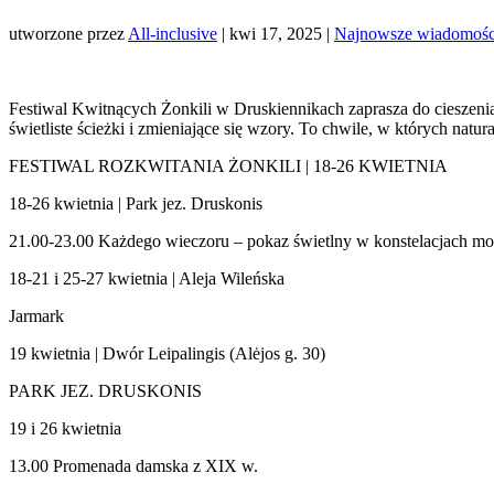
utworzone przez
All-inclusive
|
kwi 17, 2025
|
Najnowsze wiadomośc
Festiwal Kwitnących Żonkili w Druskiennikach zaprasza do cieszenia
świetliste ścieżki i zmieniające się wzory. To chwile, w których natura
FESTIWAL ROZKWITANIA ŻONKILI | 18-26 KWIETNIA
18-26 kwietnia | Park jez. Druskonis
21.00-23.00 Każdego wieczoru – pokaz świetlny w konstelacjach mor
18-21 i 25-27 kwietnia | Aleja Wileńska
Jarmark
19 kwietnia | Dwór Leipalingis (Alėjos g. 30)
PARK JEZ. DRUSKONIS
19 i 26 kwietnia
13.00 Promenada damska z XIX w.