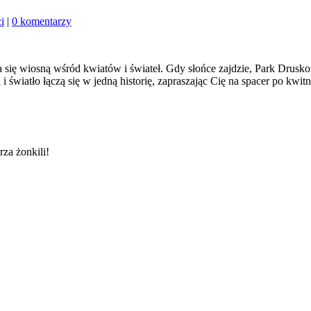
i
|
0 komentarzy
 się wiosną wśród kwiatów i świateł. Gdy słońce zajdzie, Park Drusko
 i światło łączą się w jedną historię, zapraszając Cię na spacer po kwit
za żonkili!