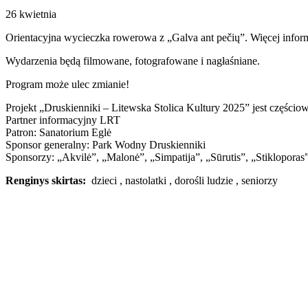
26 kwietnia
Orientacyjna wycieczka rowerowa z „Galva ant pečių”. Więcej infor
Wydarzenia będą filmowane, fotografowane i nagłaśniane.
Program może ulec zmianie!
Projekt „Druskienniki – Litewska Stolica Kultury 2025” jest częścio
Partner informacyjny LRT
Patron: Sanatorium Eglė
Sponsor generalny: Park Wodny Druskienniki
Sponsorzy: „Akvilė”, „Malonė”, „Simpatija”, „Sūrutis”, „Stikloporas”
Renginys skirtas:
dzieci , nastolatki , dorośli ludzie , seniorzy