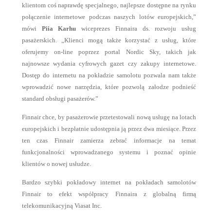
klientom coś naprawdę specjalnego, najlepsze dostępne na rynku
połączenie internetowe podczas naszych lotów europejskich,”
mówi
Piia Karhu
wiceprezes Finnaira ds. rozwoju usług
pasażerskich. „Klienci mogą także korzystać z usług, które
oferujemy on-line poprzez portal Nordic Sky, takich jak
najnowsze wydania cyfrowych gazet czy zakupy internetowe.
Dostęp do internetu na pokładzie samolotu pozwala nam także
wprowadzić nowe narzędzia, które pozwolą załodze podnieść
standard obsługi pasażerów.”
Finnair chce, by pasażerowie przetestowali nową usługę na lotach
europejskich i bezpłatnie udostępnia ją przez dwa miesiące. Przez
ten czas Finnair zamierza zebrać informacje na temat
funkcjonalności wprowadzanego systemu i poznać opinie
klientów o nowej usłudze.
Bardzo szybki pokładowy internet na pokładach samolotów
Finnair to efekt współpracy Finnaira z globalną firmą
telekomunikacyjną Viasat Inc.