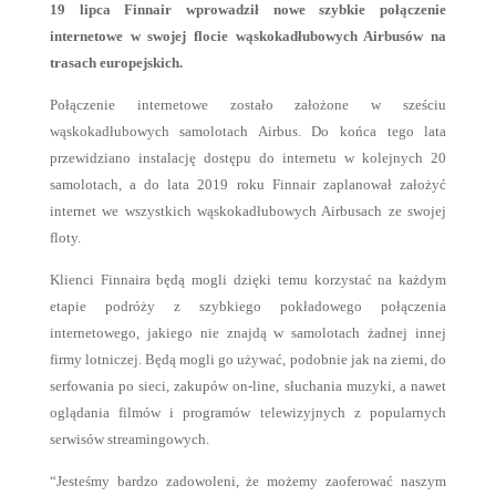
19 lipca Finnair wprowadził nowe szybkie połączenie
internetowe w swojej flocie wąskokadłubowych Airbusów na
trasach europejskich.
Połączenie internetowe zostało założone w sześciu
wąskokadłubowych samolotach Airbus. Do końca tego lata
przewidziano instalację dostępu do internetu w kolejnych 20
samolotach, a do lata 2019 roku Finnair zaplanował założyć
internet we wszystkich wąskokadłubowych Airbusach ze swojej
floty.
Klienci Finnaira będą mogli dzięki temu korzystać na każdym
etapie podróży z szybkiego pokładowego połączenia
internetowego, jakiego nie znajdą w samolotach żadnej innej
firmy lotniczej. Będą mogli go używać, podobnie jak na ziemi, do
serfowania po sieci, zakupów on-line, słuchania muzyki, a nawet
oglądania filmów i programów telewizyjnych z popularnych
serwisów streamingowych.
“Jesteśmy bardzo zadowoleni, że możemy zaoferować naszym