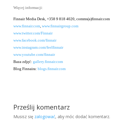
Więcej informacji:
Finnair Media Desk, +358 9 818 4020, comms(a)finnair.com
www.finnair.com
,
www.finnairgroup.com
www.twitter.com/Finnair
www.facebook.com/finnair
www.instagram.com/feelfinnair
www.youtube.com/finnair
Baza zdjęć:
gallery.finnair.com
Blog Finnaira:
blogs.finnair.com
Prześlij komentarz
Musisz się
zalogować
, aby móc dodać komentarz.