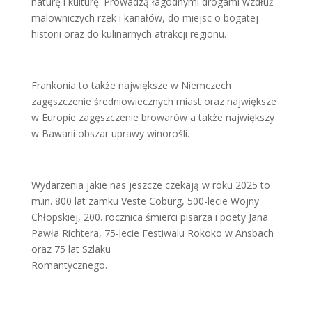
naturę i kulturę. Prowadzą łagodnymi drogami wzdłuż
malowniczych rzek i kanałów, do miejsc o bogatej
historii oraz do kulinarnych atrakcji regionu.
Frankonia to także największe w Niemczech
zagęszczenie średniowiecznych miast oraz największe
w Europie zagęszczenie browarów a także największy
w Bawarii obszar uprawy winorośli.
Wydarzenia jakie nas jeszcze czekają w roku 2025 to
m.in. 800 lat zamku Veste Coburg, 500-lecie Wojny
Chłopskiej, 200. rocznica śmierci pisarza i poety Jana
Pawła Richtera, 75-lecie Festiwalu Rokoko w Ansbach
oraz 75 lat Szlaku
Romantycznego.