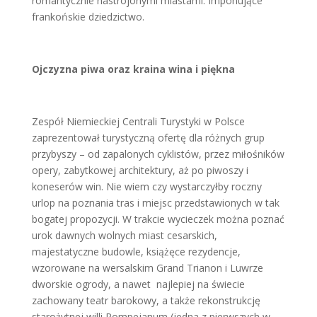
romantycznie nastrojonymi miastami. Imponujące
frankońskie dziedzictwo.
Ojczyzna piwa oraz kraina wina i piękna
Zespół Niemieckiej Centrali Turystyki w Polsce
zaprezentował turystyczną ofertę dla różnych grup
przybyszy – od zapalonych cyklistów, przez miłośników
opery, zabytkowej architektury, aż po piwoszy i
koneserów win. Nie wiem czy wystarczyłby roczny
urlop na poznania tras i miejsc przedstawionych w tak
bogatej propozycji. W trakcie wycieczek można poznać
urok dawnych wolnych miast cesarskich,
majestatyczne budowle, książęce rezydencje,
wzorowane na wersalskim Grand Trianon i Luwrze
dworskie ogrody, a nawet najlepiej na świecie
zachowany teatr barokowy, a także rekonstrukcję
starożytnej willi Pompejanum (jedna z pierwszych w