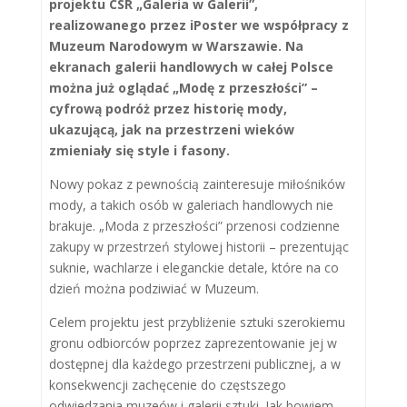
projektu CSR „Galeria w Galerii”,
realizowanego przez iPoster we współpracy z
Muzeum Narodowym w Warszawie. Na
ekranach galerii handlowych w całej Polsce
można już oglądać „Modę z przeszłości” –
cyfrową podróż przez historię mody,
ukazującą, jak na przestrzeni wieków
zmieniały się style i fasony.
Nowy pokaz z pewnością zainteresuje miłośników
mody, a takich osób w galeriach handlowych nie
brakuje. „Moda z przeszłości” przenosi codzienne
zakupy w przestrzeń stylowej historii – prezentując
suknie, wachlarze i eleganckie detale, które na co
dzień można podziwiać w Muzeum.
Celem projektu jest przybliżenie sztuki szerokiemu
gronu odbiorców poprzez zaprezentowanie jej w
dostępnej dla każdego przestrzeni publicznej, a w
konsekwencji zachęcenie do częstszego
odwiedzania muzeów i galerii sztuki. Jak bowiem