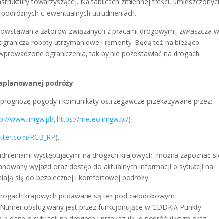
struktury towarzyszącej. Na tablicach zmiennej treści, umieszczonyc
 podróżnych o ewentualnych utrudnieniach.
powstawania zatorów związanych z pracami drogowymi, zwłaszcza 
graniczą roboty utrzymaniowe i remonty. Będą też na bieżąco
wprowadzone ograniczenia, tak by nie pozostawiać na drogach
aplanowanej podróży
ć prognozę pogody i komunikaty ostrzegawcze przekazywane przez:
tp://www.imgw.pl/, https://meteo.imgw.pl/
),
witter.com/RCB_RP
).
rudnieniami występującymi na drogach krajowych, można zapoznać si
anowany wyjazd oraz dostęp do aktualnych informacji o sytuacji na
niają się do bezpiecznej i komfortowej podróży.
 drogach krajowych podawane są też pod całodobowym
. Numer obsługiwany jest przez funkcjonujące w GDDKiA Punkty
ają dane o sytuacji na drogach i przekazują je podróżującym oraz