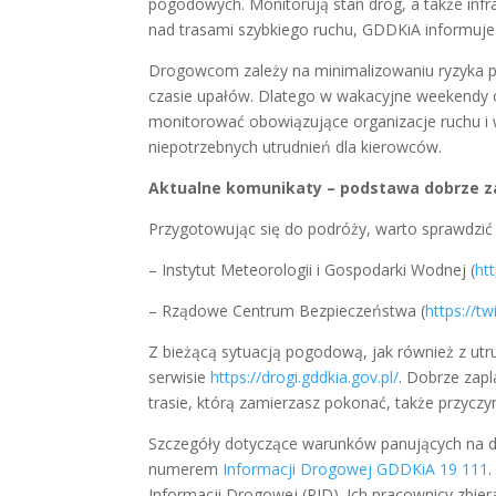
pogodowych. Monitorują stan dróg, a także infra
nad trasami szybkiego ruchu, GDDKiA informuje
Drogowcom zależy na minimalizowaniu ryzyka 
czasie upałów. Dlatego w wakacyjne weekendy o
monitorować obowiązujące organizacje ruchu i 
niepotrzebnych utrudnień dla kierowców.
Aktualne komunikaty – podstawa dobrze z
Przygotowując się do podróży, warto sprawdzi
– Instytut Meteorologii i Gospodarki Wodnej (
ht
– Rządowe Centrum Bezpieczeństwa (
https://t
Z bieżącą sytuacją pogodową, jak również z ut
serwisie
https://drogi.gddkia.gov.pl/
. Dobrze zapl
trasie, którą zamierzasz pokonać, także przyczy
Szczegóły dotyczące warunków panujących na
numerem
Informacji Drogowej GDDKiA 19 111
Informacji Drogowej (PID). Ich pracownicy zbier