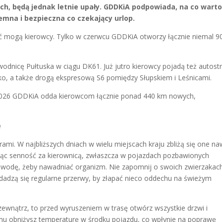
ach, będą jednak letnie upały. GDDKiA podpowiada, na co wart
emna i bezpieczna co czekający urlop.
tać mogą kierowcy. Tylko w czerwcu GDDKiA otworzy łącznie niemal 9
odnicę Pułtuska w ciągu DK61. Już jutro kierowcy pojadą też autost
o, a także drogą ekspresową S6 pomiędzy Słupskiem i Leśnicami.
 2026 GDDKiA odda kierowcom łącznie ponad 440 km nowych,
e
ami. W najbliższych dniach w wielu miejscach kraju zbliżą się one na
jąc senność za kierownicą, zwłaszcza w pojazdach pozbawionych
bą wodę, żeby nawadniać organizm. Nie zapomnij o swoich zwierzakac
dadzą się regularne przerwy, by złapać nieco oddechu na świeżym
zewnątrz, to przed wyruszeniem w trasę otwórz wszystkie drzwi i
temu obniżysz temperaturę w środku pojazdu, co wpłynie na poprawę