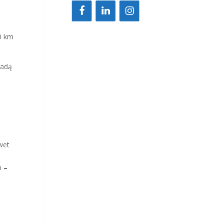
o
0 km
radą
wet
h –