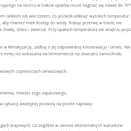
jącego na słońcu w trakcie upałów może nagrzać się nawet do 70°
 rankiem lub wieczorem, co pozwoli uniknąć wysokich temperatur.
 aby również mieli dostęp do wody. Robiąc przerwę w trasie, nie
hwilę, dzieci i zwierząt. Przy upałach temperatura we wnętrzu poj
e w klimatyzację, zadbaj o jej odpowiednią konserwację i serwis. Nie
opni mniej niż wskazania na termometrze na zewnątrz samochodu
awowych czynnościach serwisowych:
gumienia, również tego zapasowego,
w sytuacji awaryjnej pozwolą na proste naprawy.
ogach krajowych, szczególnie w okresie ekstremalnych warunków