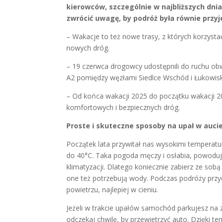
kierowców, szczególnie w najbliższych dni
zwrócić uwagę, by podróż była równie przyj
– Wakacje to też nowe trasy, z których korzys
nowych dróg.
– 19 czerwca drogowcy udostępnili do ruchu obw
A2 pomiędzy węzłami Siedlce Wschód i Łukowisk
– Od końca wakacji 2025 do początku wakacji
komfortowych i bezpiecznych dróg.
Proste i skuteczne sposoby na upał w auci
Początek lata przywitał nas wysokimi temperatur
do 40°C. Taka pogoda męczy i osłabia, powodu
klimatyzacji. Dlatego koniecznie zabierz ze so
one też potrzebują wody. Podczas podróży przy
powietrzu, najlepiej w cieniu.
Jeżeli w trakcie upałów samochód parkujesz na 
odczekaj chwilę, by przewietrzyć auto. Dzięki 