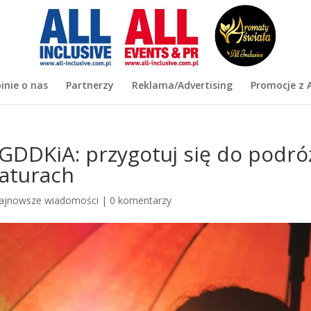
inie o nas
Partnerzy
Reklama/Advertising
Promocje z A
 GDDKiA: przygotuj się do podró
aturach
ajnowsze wiadomości
|
0 komentarzy