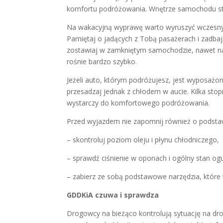
komfortu podróżowania. Wnętrze samochodu sto
Na wakacyjną wyprawę warto wyruszyć wczesnym
Pamiętaj o jadących z Tobą pasażerach i zadbaj,
zostawiaj w zamkniętym samochodzie, nawet na c
rośnie bardzo szybko.
Jeżeli auto, którym podróżujesz, jest wyposażon
przesadzaj jednak z chłodem w aucie. Kilka st
wystarczy do komfortowego podróżowania.
Przed wyjazdem nie zapomnij również o podst
– skontroluj poziom oleju i płynu chłodniczego,
– sprawdź ciśnienie w oponach i ogólny stan o
– zabierz ze sobą podstawowe narzędzia, które 
GDDKiA czuwa i sprawdza
Drogowcy na bieżąco kontrolują sytuację na dr