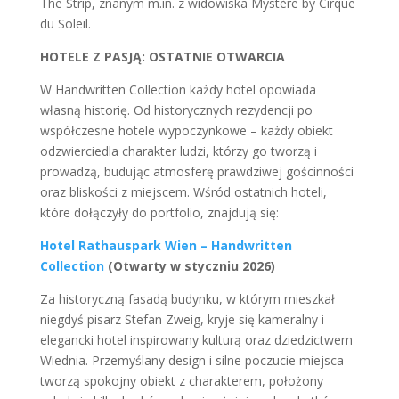
The Strip, znanym m.in. z widowiska Mystère by Cirque
du Soleil.
HOTELE Z PASJĄ: OSTATNIE OTWARCIA
W Handwritten Collection każdy hotel opowiada
własną historię. Od historycznych rezydencji po
współczesne hotele wypoczynkowe – każdy obiekt
odzwierciedla charakter ludzi, którzy go tworzą i
prowadzą, budując atmosferę prawdziwej gościnności
oraz bliskości z miejscem. Wśród ostatnich hoteli,
które dołączyły do portfolio, znajdują się:
Hotel Rathauspark Wien – Handwritten
Collection
(Otwarty w styczniu 2026)
Za historyczną fasadą budynku, w którym mieszkał
niegdyś pisarz Stefan Zweig, kryje się kameralny i
elegancki hotel inspirowany kulturą oraz dziedzictwem
Wiednia. Przemyślany design i silne poczucie miejsca
tworzą spokojny obiekt z charakterem, położony