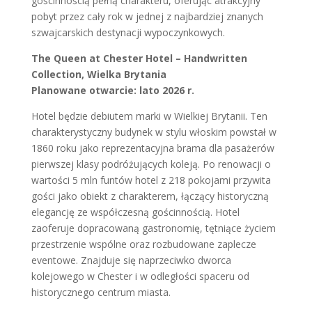
gościnnością pełną charakteru, oferując atrakcyjny
pobyt przez cały rok w jednej z najbardziej znanych
szwajcarskich destynacji wypoczynkowych.
The Queen at Chester Hotel – Handwritten
Collection, Wielka Brytania
Planowane otwarcie: lato 2026 r.
Hotel będzie debiutem marki w Wielkiej Brytanii. Ten
charakterystyczny budynek w stylu włoskim powstał w
1860 roku jako reprezentacyjna brama dla pasażerów
pierwszej klasy podróżujących koleją. Po renowacji o
wartości 5 mln funtów hotel z 218 pokojami przywita
gości jako obiekt z charakterem, łączący historyczną
elegancję ze współczesną gościnnością. Hotel
zaoferuje dopracowaną gastronomię, tętniące życiem
przestrzenie wspólne oraz rozbudowane zaplecze
eventowe. Znajduje się naprzeciwko dworca
kolejowego w Chester i w odległości spaceru od
historycznego centrum miasta.