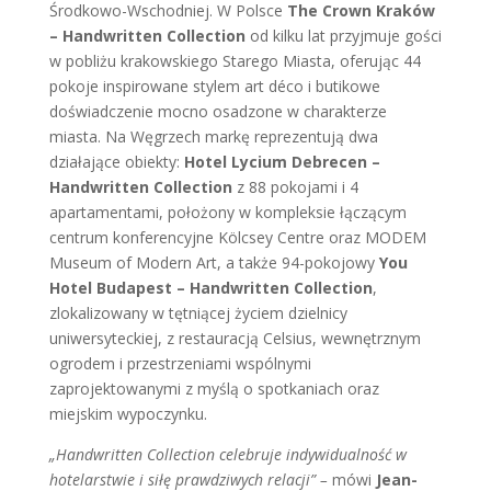
Środkowo-Wschodniej. W Polsce
The Crown Kraków
– Handwritten Collection
od kilku lat przyjmuje gości
w pobliżu krakowskiego Starego Miasta, oferując 44
pokoje inspirowane stylem art déco i butikowe
doświadczenie mocno osadzone w charakterze
miasta. Na Węgrzech markę reprezentują dwa
działające obiekty:
Hotel Lycium Debrecen –
Handwritten Collection
z 88 pokojami i 4
apartamentami, położony w kompleksie łączącym
centrum konferencyjne Kölcsey Centre oraz MODEM
Museum of Modern Art, a także 94-pokojowy
You
Hotel Budapest – Handwritten Collection
,
zlokalizowany w tętniącej życiem dzielnicy
uniwersyteckiej, z restauracją Celsius, wewnętrznym
ogrodem i przestrzeniami wspólnymi
zaprojektowanymi z myślą o spotkaniach oraz
miejskim wypoczynku.
„Handwritten Collection celebruje indywidualność w
hotelarstwie i siłę prawdziwych relacji” –
mówi
Jean-