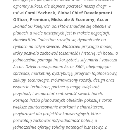
ogromny sukces, ale dopiero początek naszej drogi”
–
mówi
Camil Yazbeck, Global Chief Development
Officer, Premium, Midscale & Economy, Accor
.
„
Ponad 50 kolejnych obiektów znajduje się obecnie w
planach, a wiele następnych jest w trakcie negocjacji.
Handwritten Collection rozwija się dynamicznie na
rynkach na całym świecie. Właścicieli przyciąga model,
który pozwala zachować tożsamość i historię ich hoteli, a
jednocześnie pomaga im korzystać z siły marki i zaplecza
Accor. Dzięki rozwiązaniom Accor 360°, obejmującym
sprzedaż, marketing, dystrybucję, program lojalnościowy,
zakupy, technologie, zrównoważony rozwój, design oraz
wsparcie techniczne, partnerzy mogą zwiększać
przychody i wzmacniać rentowność swoich hoteli.
Rosnąca liczba planowanych obiektów pokazuje coraz
większe zainteresowanie markami z charakterem,
przyjaznymi dla projektów konwersyjnych, które
pozwalają zachować indywidualność hotelu, a
jednocześnie oferują solidny potencjał biznesowy. Z