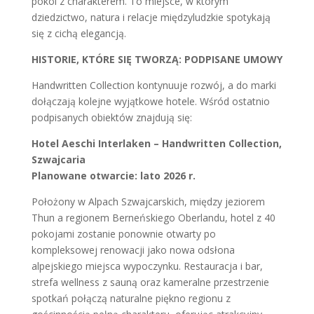
pokoi z charakterem. To miejsce, w którym
dziedzictwo, natura i relacje międzyludzkie spotykają
się z cichą elegancją.
HISTORIE, KTÓRE SIĘ TWORZĄ: PODPISANE UMOWY
Handwritten Collection kontynuuje rozwój, a do marki
dołączają kolejne wyjątkowe hotele. Wśród ostatnio
podpisanych obiektów znajdują się:
Hotel Aeschi Interlaken – Handwritten Collection,
Szwajcaria
Planowane otwarcie: lato 2026 r.
Położony w Alpach Szwajcarskich, między jeziorem
Thun a regionem Berneńskiego Oberlandu, hotel z 40
pokojami zostanie ponownie otwarty po
kompleksowej renowacji jako nowa odsłona
alpejskiego miejsca wypoczynku. Restauracja i bar,
strefa wellness z sauną oraz kameralne przestrzenie
spotkań połączą naturalne piękno regionu z