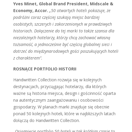
Yves Minet, Global Brand President, Midscale &
Economy, Accor.
„50 otwartych hoteli pokazuje, że
podróżni coraz częściej szukają miejsc bardziej
osobistych, szczerych i zakorzenionych w prawdziwych
historiach. Dołączenie do tej marki to także szansa dla
niezależnych hotelarzy, którzy chcą zachować własną
tożsamość, a jednocześnie być częścią globalnej sieci i
dotrzeć do międzynarodowych gości poszukujących hoteli
z charakterem”.
ROSNĄCE PORTFOLIO HISTORII
Handwritten Collection rozwija się w kolejnych
destynacjach, przyciągając hotelarzy, dla których
ważne są historia miejsca, design i gościnność oparta
na autentycznym zaangażowaniu i osobowości
gospodarzy. W planach marki znajduje się obecnie
ponad 50 kolejnych hoteli, które w najbliższych latach
dołączą do Handwritten Collection.
„Osiągnięcie portfolio 50 hoteli w tak krótkim czasie to