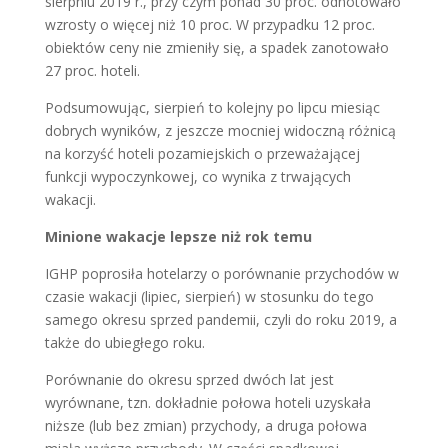
sierpniu 2019 r., przy czym ponad 30 proc. odnotowało
wzrosty o więcej niż 10 proc. W przypadku 12 proc.
obiektów ceny nie zmieniły się, a spadek zanotowało
27 proc. hoteli.
Podsumowując, sierpień to kolejny po lipcu miesiąc
dobrych wyników, z jeszcze mocniej widoczną różnicą
na korzyść hoteli pozamiejskich o przeważającej
funkcji wypoczynkowej, co wynika z trwających
wakacji.
Minione wakacje lepsze niż rok temu
IGHP poprosiła hotelarzy o porównanie przychodów w
czasie wakacji (lipiec, sierpień) w stosunku do tego
samego okresu sprzed pandemii, czyli do roku 2019, a
także do ubiegłego roku.
Porównanie do okresu sprzed dwóch lat jest
wyrównane, tzn. dokładnie połowa hoteli uzyskała
niższe (lub bez zmian) przychody, a druga połowa