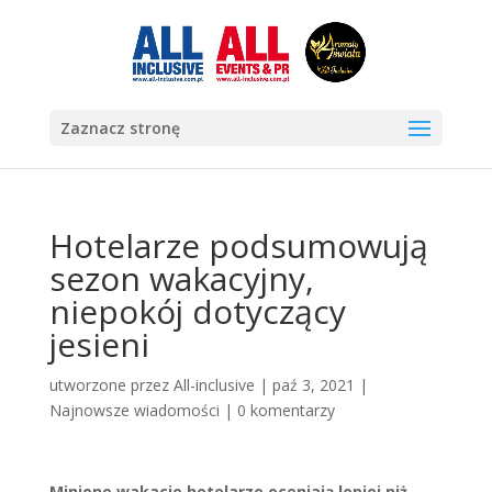
Zaznacz stronę
Hotelarze podsumowują
sezon wakacyjny,
niepokój dotyczący
jesieni
utworzone przez
All-inclusive
|
paź 3, 2021
|
Najnowsze wiadomości
|
0 komentarzy
Minione wakacje hotelarze oceniają lepiej niż