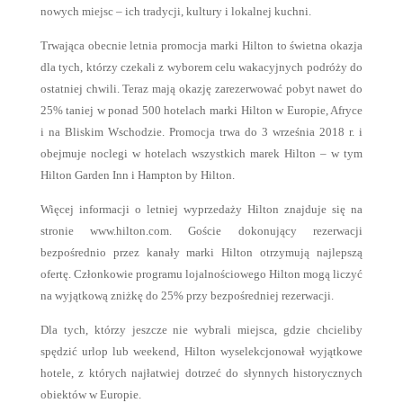
nowych miejsc – ich tradycji, kultury i lokalnej kuchni.
Trwająca obecnie letnia promocja marki Hilton to świetna okazja
dla tych, którzy czekali z wyborem celu wakacyjnych podróży do
ostatniej chwili. Teraz mają okazję zarezerwować pobyt nawet do
25% taniej w ponad 500 hotelach marki Hilton w Europie, Afryce
i na Bliskim Wschodzie. Promocja trwa do 3 września 2018 r. i
obejmuje noclegi w hotelach wszystkich marek Hilton – w tym
Hilton Garden Inn i Hampton by Hilton.
Więcej informacji o letniej wyprzedaży Hilton znajduje się na
stronie www.hilton.com. Goście dokonujący rezerwacji
bezpośrednio przez kanały marki Hilton otrzymują najlepszą
ofertę. Członkowie programu lojalnościowego Hilton mogą liczyć
na wyjątkową zniżkę do 25% przy bezpośredniej rezerwacji.
Dla tych, którzy jeszcze nie wybrali miejsca, gdzie chcieliby
spędzić urlop lub weekend, Hilton wyselekcjonował wyjątkowe
hotele, z których najłatwiej dotrzeć do słynnych historycznych
obiektów w Europie.