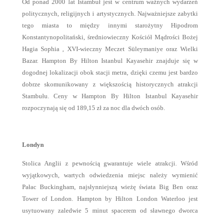
Od ponad 2000 lat Istambuł jest w centrum ważnych wydarzeń
politycznych, religijnych i artystycznych. Najważniejsze zabytki
tego miasta to między innymi starożytny Hipodrom
Konstantynopolitański, średniowieczny Kościół Mądrości Bożej
Hagia Sophia , XVI-wieczny Meczet Süleymaniye oraz Wielki
Bazar. Hampton By Hilton Istanbul Kayasehir znajduje się w
dogodnej lokalizacji obok stacji metra, dzięki czemu jest bardzo
dobrze skomunikowany z większością historycznych atrakcji
Stambułu. Ceny w Hampton By Hilton Istanbul Kayasehir
rozpoczynają się od 189,15 zł za noc dla dwóch osób.
Londyn
Stolica Anglii z pewnością gwarantuje wiele atrakcji. Wśród
wyjątkowych, wartych odwiedzenia miejsc należy wymienić
Pałac Buckingham, najsłynniejszą wieżę świata Big Ben oraz
Tower of London. Hampton by Hilton London Waterloo jest
usytuowany zaledwie 5 minut spacerem od sławnego dworca