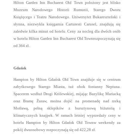
Hilton Garden Inn Bucharest Old Town położony jest blisko
Muzeum Narodowego Historii Rumunii, Starego Dworu
Książęcego i Teatru Narodowego. Uniwersytet Bukareszteński i
słynna, niezwykła księgarnia Carturesti Carusel, znajdują się
zaledwie kilka minut od hotelu. Ceny za nocleg dla dwóch osób
w hotelu Hilton Garden Inn Bucharest Old Townrozpoczynają się
od 364 zł.
Gdańsk
Hampton by Hilton Gdańsk Old Town znajduje się w centrum
zabytkowego Starego Miasta, tuż obok fontanny Neptuna.
Spacerem wzdłuż Drogi Królewskiej, mijając Bazylikę Mariacką
oraz Bramę Żuraw, można dojść na promenadę nad rzeką
Motławą, pełną sklepików z bursztynową biżuterią i
klimatycznych knajpek. W ramach letniej wyprzedaży ceny w
hotelu Hampton by Hilton Gdańsk Old Townw weekendy za
pokój dwuosobowy rozpoczynają się od 422,28 zł.