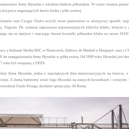
partnerstwo firmy Hyundai z włoskim klubem piłkarskim. W czasie trwania partne
 inicjatyw angażujących fanów klubu i piłki nożnej.
istante oraz Cengiz Ünder uczcili nowe partnerstwo w nietypowy sposób, staj
 Trigoria. Do centrum zaproszono najwierniejszych kibiców klubu, którym w 
ając się na miejscu i wręczając fanom koszulki piłkarskie klubu na sezon 2018
pracy z klubami Hertha BSC w Niemczech,
Atlético de Madrid w Hiszpanii oraz
z C
 20 lat zaangażowania firmy Hyundai w piłkę nożną.
Od 1999 roku Hyundai jest d
17 roku był związany z UEFA.
zie firma Hyundai, jedna z największych firm motoryzacyjnych na świecie, z
ozwoju. Z dumą będziemy nosić logo Hyundai na naszych koszulkach i cieszymy 
powiedział Guido Fienga, dyrektor operacyjny AS Roma.