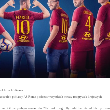
ym klubu AS Roma
 koszulek piłkarzy AS Roma podczas wszystkich meczy rozgrywek krajowych
Roma. Od przyszłego sezonu do 2021 roku logo Hyundai będzie zdobić tył cze