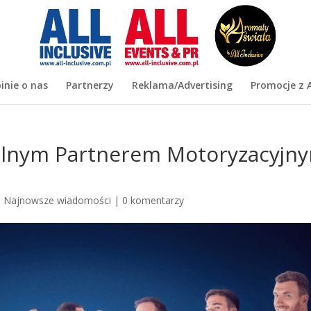
inie o nas
Partnerzy
Reklama/Advertising
Promocje z A
balnym Partnerem Motoryzacyjn
|
Najnowsze wiadomości
|
0 komentarzy