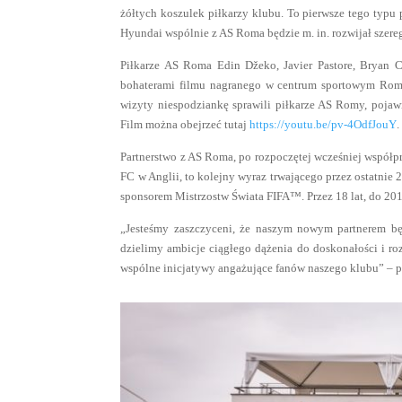
żółtych koszulek piłkarzy klubu. To pierwsze tego typu 
Hyundai wspólnie z AS Roma będzie m. in. rozwijał szereg
Piłkarze AS Roma Edin Džeko, Javier Pastore, Bryan Cr
bohaterami filmu nagranego w centrum sportowym Romy,
wizyty niespodziankę sprawili piłkarze AS Romy, pojawi
Film można obejrzeć tutaj
https://youtu.be/pv-4OdfJouY
.
Partnerstwo z AS Roma, po rozpoczętej wcześniej współ
FC w Anglii, to kolejny wyraz trwającego przez ostatnie
sponsorem Mistrzostw Świata FIFA™. Przez 18 lat, do 20
„Jesteśmy zaszczyceni, że naszym nowym partnerem będ
dzielimy ambicje ciągłego dążenia do doskonałości i r
wspólne inicjatywy angażujące fanów naszego klubu” – 