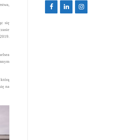
rstwa,
ąc się
czasie
/2019.
helsea
umnym
 którą
się na