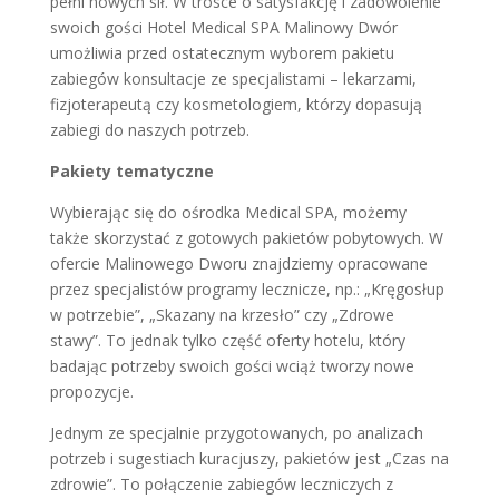
pełni nowych sił. W trosce o satysfakcję i zadowolenie
swoich gości Hotel Medical SPA Malinowy Dwór
umożliwia przed ostatecznym wyborem pakietu
zabiegów konsultacje ze specjalistami – lekarzami,
fizjoterapeutą czy kosmetologiem, którzy dopasują
zabiegi do naszych potrzeb.
Pakiety tematyczne
Wybierając się do ośrodka Medical SPA, możemy
także skorzystać z gotowych pakietów pobytowych. W
ofercie Malinowego Dworu znajdziemy opracowane
przez specjalistów programy lecznicze, np.: „Kręgosłup
w potrzebie”, „Skazany na krzesło” czy „Zdrowe
stawy”. To jednak tylko część oferty hotelu, który
badając potrzeby swoich gości wciąż tworzy nowe
propozycje.
Jednym ze specjalnie przygotowanych, po analizach
potrzeb i sugestiach kuracjuszy, pakietów jest „Czas na
zdrowie”. To połączenie zabiegów leczniczych z