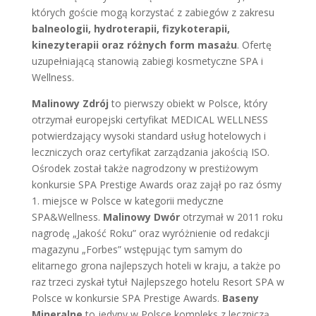
których goście mogą korzystać z zabiegów z zakresu
balneologii,
hydroterapii, fizykoterapii,
kinezyterapii oraz różnych form masażu
. Ofertę
uzupełniającą stanowią zabiegi kosmetyczne SPA i
Wellness.
Malinowy Zdrój
to pierwszy obiekt w Polsce, który
otrzymał europejski certyfikat MEDICAL WELLNESS
potwierdzający wysoki standard usług hotelowych i
leczniczych oraz certyfikat zarządzania jakością ISO.
Ośrodek został także nagrodzony w prestiżowym
konkursie SPA Prestige Awards oraz zajął po raz ósmy
1. miejsce w Polsce w kategorii medyczne
SPA&Wellness.
Malinowy Dwór
otrzymał w 2011 roku
nagrodę „Jakość Roku” oraz wyróżnienie od redakcji
magazynu „Forbes” wstępując tym samym do
elitarnego grona najlepszych hoteli w kraju, a także po
raz trzeci zyskał tytuł Najlepszego hotelu Resort SPA w
Polsce w konkursie SPA Prestige Awards.
Baseny
Mineralne
to jedyny w Polsce kompleks z leczniczą