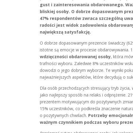
gust i zainteresowania obdarowanego. Waż
bliskiej osoby. O dobrze dopasowanym pre
47% respondentów zwraca szczególną uwa
radości jest widok zadowolenia obdarowan
największą satysfakcję.
O dobrze dopasowanym prezencie świadczy (62
istotne są emocje w procesie obdarowywania.
wdzięczności obdarowanej osoby
, która mów
trafności wyboru. Zaledwie 8% uczestników wsk
dowodzi o jego dobrym wyborze. Te wyniki pok
najważniejszych aspektów, które decydują o suk
Dla osób przechodzących stresujący tryb życia
jako najlepszy sposób na relaks i odprężenie. 
prezentem motywującym do pozytywnych zmian. 
15% uczestników, co podkreśla znaczenie natur
o pozytywnych chwilach.
Potrzeby emocjonaln
ważnym czynnikiem podczas wyboru prez