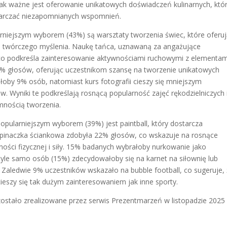
jak ważne jest oferowanie unikatowych doświadczeń kulinarnych, któ
starczać niezapomnianych wspomnień.
rniejszym wyborem (43%) są warsztaty tworzenia świec, które oferu
i twórczego myślenia. Naukę tańca, uznawaną za angażujące
o podkreśla zainteresowanie aktywnościami ruchowymi z elementam
5% głosów, oferując uczestnikom szansę na tworzenie unikatowych
łoby 9% osób, natomiast kurs fotografii cieszy się mniejszym
. Wyniki te podkreślają rosnącą popularność zajęć rękodzielniczych 
emnością tworzenia.
opularniejszym wyborem (39%) jest paintball, który dostarcza
Wspinaczka ściankowa zdobyła 22% głosów, co wskazuje na rosnące
ści fizycznej i siły. 15% badanych wybrałoby nurkowanie jako
tyle samo osób (15%) zdecydowałoby się na karnet na siłownię lub
. Zaledwie 9% uczestników wskazało na bubble football, co sugeruje,
ieszy się tak dużym zainteresowaniem jak inne sporty.
 zostało zrealizowane przez serwis Prezentmarzeń w listopadzie 2025 