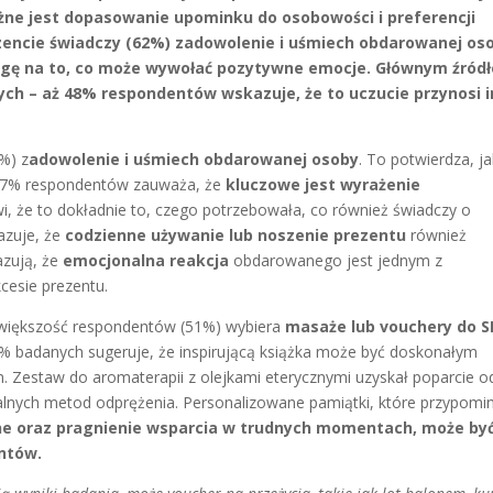
ne jest dopasowanie upominku do osobowości i preferencji
zencie świadczy (62%) zadowolenie i uśmiech obdarowanej os
gę na to, co może wywołać pozytywne emocje. Głównym źród
ych – aż 48% respondentów wskazuje, że to uczucie przynosi 
%) z
adowolenie i uśmiech obdarowanej osoby
. To potwierdza, j
 17% respondentów zauważa, że
kluczowe jest wyrażenie
i, że to dokładnie to, czego potrzebowała, co również świadczy o
azuje, że
codzienne używanie lub noszenie prezentu
również
azują, że
emocjonalna reakcja
obdarowanego jest jednym z
cesie prezentu.
, większość respondentów (51%) wybiera
masaże lub vouchery do 
21% badanych sugeruje, że inspirującą książka może być doskonałym
Zestaw do aromaterapii z olejkami eterycznymi uzyskał poparcie o
alnych metod odprężenia. Personalizowane pamiątki, które przypomi
e oraz pragnienie wsparcia w trudnych momentach, może by
entów.