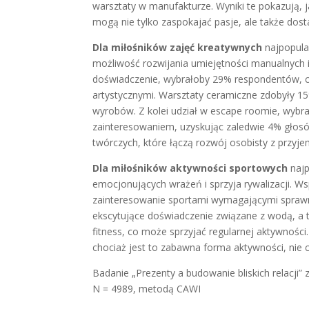
warsztaty w manufakturze. Wyniki te pokazują, 
mogą nie tylko zaspokajać pasje, ale także do
Dla miłośników zajęć kreatywnych
najpopula
możliwość rozwijania umiejętności manualnych 
doświadczenie, wybrałoby 29% respondentów, c
artystycznymi. Warsztaty ceramiczne zdobyły 1
wyrobów. Z kolei udział w escape roomie, wybra
zainteresowaniem, uzyskując zaledwie 4% głosów
twórczych, które łączą rozwój osobisty z przyj
Dla miłośników aktywności sportowych
najp
emocjonujących wrażeń i sprzyja rywalizacji. 
zainteresowanie sportami wymagającymi sprawno
ekscytujące doświadczenie związane z wodą, a 
fitness, co może sprzyjać regularnej aktywności
chociaż jest to zabawna forma aktywności, nie c
Badanie „Prezenty a budowanie bliskich relacji”
N = 4989, metodą CAWI