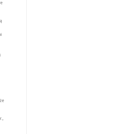
re
ją
i
i
 że
r.,