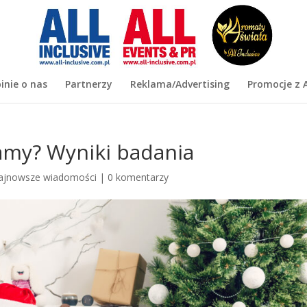
inie o nas
Partnerzy
Reklama/Advertising
Promocje z A
amy? Wyniki badania
ajnowsze wiadomości
|
0 komentarzy