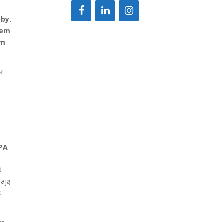
oby.
łem
im
ak
SPA
d
nają
ć