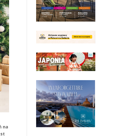
ń na
est