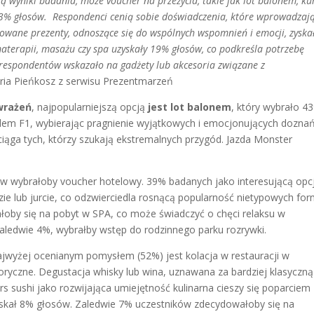
 wyniki badania, może voucher na przeżycia, takie jak lot balonem, ku
43% głosów. Respondenci cenią sobie doświadczenia, które wprowadzaj
izowane prezenty, odnoszące się do wspólnych wspomnień i emocji, zyska
aterapii, masażu czy spa uzyskały 19% głosów, co podkreśla potrzebę
 respondentów wskazało na gadżety lub akcesoria związane z
ia Pieńkosz z serwisu Prezentmarzeń
wrażeń
, najpopularniejszą opcją
jest lot balonem
, który wybrało 4
dem F1, wybierając pragnienie wyjątkowych i emocjonujących doznań
iąga tych, którzy szukają ekstremalnych przygód. Jazda Monster
 wybrałoby voucher hotelowy. 39% badanych jako interesującą opc
e lub jurcie, co odzwierciedla rosnącą popularność nietypowych fo
oby się na pobyt w SPA, co może świadczyć o chęci relaksu w
ledwie 4%, wybrałby wstęp do rodzinnego parku rozrywki.
ajwyżej ocenianym pomysłem (52%) jest kolacja w restauracji w
ryczne. Degustacja whisky lub wina, uznawana za bardziej klasyczną
 sushi jako rozwijająca umiejętność kulinarna cieszy się poparciem
skał 8% głosów. Zaledwie 7% uczestników zdecydowałoby się na