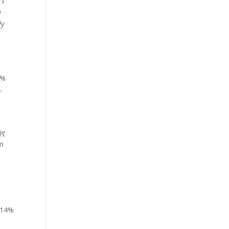
rs
ą
ły
3%
.
ję
rm
 14%