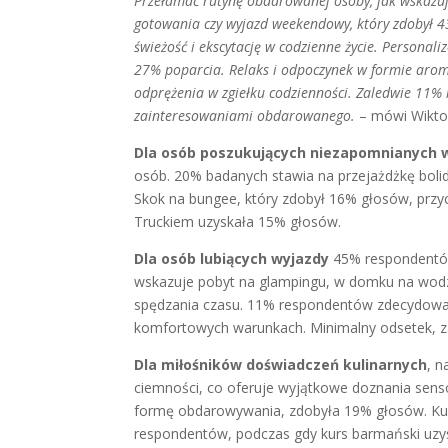
Przełamać rutynę obdarowanej osoby, jak wskazują
gotowania czy wyjazd weekendowy, który zdobył 
świeżość i ekscytację w codzienne życie. Personal
27% poparcia. Relaks i odpoczynek w formie arom
odprężenia w zgiełku codzienności. Zaledwie 11%
zainteresowaniami obdarowanego.
– mówi Wiktor
Dla osób poszukujących niezapomnianych 
osób. 20% badanych stawia na przejażdżkę boli
Skok na bungee, który zdobył 16% głosów, przyc
Truckiem uzyskała 15% głosów.
Dla osób lubiących wyjazdy
45% respondentów
wskazuje pobyt na glampingu, w domku na wodzi
spędzania czasu. 11% respondentów zdecydował
komfortowych warunkach. Minimalny odsetek, za
Dla miłośników doświadczeń kulinarnych
, n
ciemności, co oferuje wyjątkowe doznania senso
formę obdarowywania, zdobyła 19% głosów. Kurs
respondentów, podczas gdy kurs barmański uzy