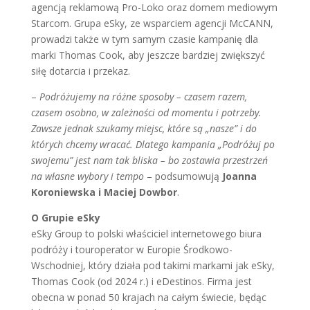
agencją reklamową Pro-Loko oraz domem mediowym
Starcom. Grupa eSky, ze wsparciem agencji McCANN,
prowadzi także w tym samym czasie kampanię dla
marki Thomas Cook, aby jeszcze bardziej zwiększyć
siłę dotarcia i przekaz.
–
Podróżujemy na różne sposoby – czasem razem,
czasem osobno, w zależności od momentu i potrzeby.
Zawsze jednak szukamy miejsc, które są „nasze” i do
których chcemy wracać. Dlatego kampania „Podróżuj po
swojemu” jest nam tak bliska – bo zostawia przestrzeń
na własne wybory i tempo
– podsumowują
Joanna
Koroniewska i Maciej Dowbor
.
O Grupie eSky
eSky Group to polski właściciel internetowego biura
podróży i touroperator w Europie Środkowo-
Wschodniej, który działa pod takimi markami jak eSky,
Thomas Cook (od 2024 r.) i eDestinos. Firma jest
obecna w ponad 50 krajach na całym świecie, będąc