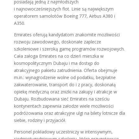
posiadają jedną z najmłodszych
i najnowocześniejszych flot. Linie są największym
operatorem samolotów Boeing 777, Airbus A380 i
A350.
Emirates oferują kandydatom znakomite możliwości
rozwoju zawodowego, doskonałe zaplecze
szkoleniowe i szeroką gamę programów rozwojowych.
Cała załoga Emirates na co dzień mieszka w
kosmopolitycznym Dubaju i ma dostęp do
atrakcyjnego pakietu zatrudnienia. Oferta obejmuje
m.in.: wynagrodzenie wolne od podatku, bezpłatne
zakwaterowanie, transport do i z pracy, doskonałą
opiekę medyczną oraz zniżki na zakupy i atrakcje w
Dubaju. Rozbudowana sieć Emirates na sześciu
kontynentach zapewnia załodze wiele możliwości
podróżowania oraz atrakcyjne ulgi na bilety lotnicze dla
siebie, rodziny i przyjaciół.
Personel pokładowy uczestniczy w intensywnym,
siedmiotygodniowym szkoleniu, które przygotowuje