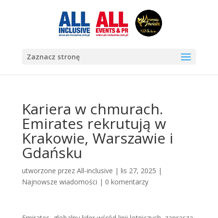
Zaznacz stronę
Kariera w chmurach.
Emirates rekrutują w
Krakowie, Warszawie i
Gdańsku
utworzone przez
All-inclusive
|
lis 27, 2025
|
Najnowsze wiadomości
|
0 komentarzy
Emirates, globalny lider wśród linii lotniczych, zaprasza