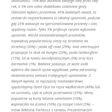
okoliczności. 10% woli doceniać swojego tatę przez cały
rok, a 5% ceni sobie dodatkowo codzienne gesty.
Odnośnie wyboru prezentów, 45% badanych uważa, że
zestaw do majsterkowania to idealny upominek, podczas
gdy 25% wskazuje na spersonalizowane prezenty i czas
spędzony razem. Tylko 5% preferuje ręcznie wykonane
upominki. Wśród niestandardowych prezentów,
największą popularnością cieszy się strzelanie na
strzelnicy (30%) i jazda off road (29%). Inne interesujące
propozycje to skok na bungee (20%), jazda lamborghini
(15%), lot w tunelu aerodynamicznym (5%) oraz kurs
barmański (1%). Badanie pokazuje, że wiele osób
wybiera dla swoich ojców wyjątkowe, pełne adrenaliny
doświadczenia zamiast tradycyjnych upominków.
Z
danych wynika, że najczęściej niestandardowo
spędzilibyśmy Dzień Ojca na rejsie wędkarskim (40%) lub
na survivalu, czyli w szkole przetrwania (35%). Mniej
popularne są kursy latania samolotem (10%),
wspinaczka na ściance (10%) czy escape room (5%).
–
mówi Wiktoria Pieńkosz z serwisu Prezentmarzeń