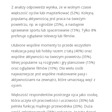
Z analizy odpowiedzi wynika, że w wolnym czasie
większość ojców lubi majsterkować (52%). Kolejną
popularną aktywnością jest praca na świeżym
powietrzu, np. w ogrodzie (25%), a następnie
uprawianie sportu lub spacerowanie (15%). Tylko 8%
preferuje oglądanie telewizji lub filmów.
Ulubione wspólne momenty to przede wszystkim
realizacja pasji lub hobby razem z tatą (40%) oraz
wspólne aktywności na świeżym powietrzu (35%).
Mniej popularne są rozgrywki i gry planszowe (15%)
oraz oglądanie filmów (10%). Dla wielu osób
najważniejsze jest wspólne realizowanie pasji i
aktywnościami na zewnątrz, które umacniają więź z
ojcem.
Większość respondentów postrzega ojca jako osobę,
która uczyła ich pracowitości i uczciwości (30%) lub
pełniła funkcję mądrego przewodnika (20%). Duża
część ankietowanych (25%) wskazuje, że tata dawał