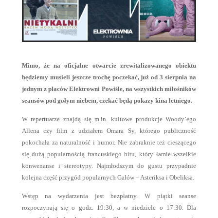
Mimo, że na oficjalne otwarcie zrewitalizowanego obiektu
będziemy musieli jeszcze trochę poczekać, już od 3 sierpnia na
jednym z placów Elektrowni Powiśle, na wszystkich miłośników
seansów pod gołym niebem, czekać będą pokazy kina letniego.
W repertuarze znajdą się m.in. kultowe produkcje Woody’ego
Allena czy film z udziałem Omara Sy, którego publiczność
pokochała za naturalność i humor. Nie zabraknie też cieszącego
się dużą popularnością francuskiego hitu, który łamie wszelkie
konwenanse i stereotypy. Najmłodszym do gustu przypadnie
kolejna część przygód popularnych Galów – Asteriksa i Obeliksa.
Wstęp na wydarzenia jest bezpłatny. W piątki seanse
rozpoczynają się o godz. 19:30, a w niedziele
o 17:30. Dla