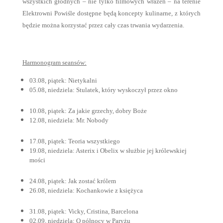
wszystkich głodnych – nie tylko filmowych wrażeń – na terenie
Elektrowni Powiśle dostępne będą koncepty kulinarne, z których
będzie można korzystać przez cały czas trwania wydarzenia.
Harmonogram seansów:
03.08, piątek: Nietykalni
05.08, niedziela: Stulatek, który wyskoczył przez okno
10.08, piątek: Za jakie grzechy, dobry Boże
12.08, niedziela: Mr. Nobody
17.08, piątek: Teoria wszystkiego
19.08, niedziela: Asterix i Obelix w służbie jej królewskiej
mości
24.08, piątek: Jak zostać królem
26.08, niedziela: Kochankowie z księżyca
31.08, piątek: Vicky, Cristina, Barcelona
02.09, niedziela: O północy w Paryżu