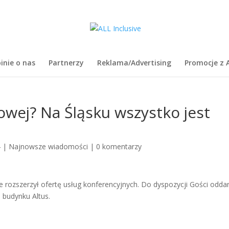
inie o nas
Partnerzy
Reklama/Advertising
Promocje z A
owej? Na Śląsku wszystko jest
4
|
Najnowsze wiadomości
|
0 komentarzy
 rozszerzył ofertę usług konferencyjnych. Do dyspozycji Gości odda
e budynku Altus.