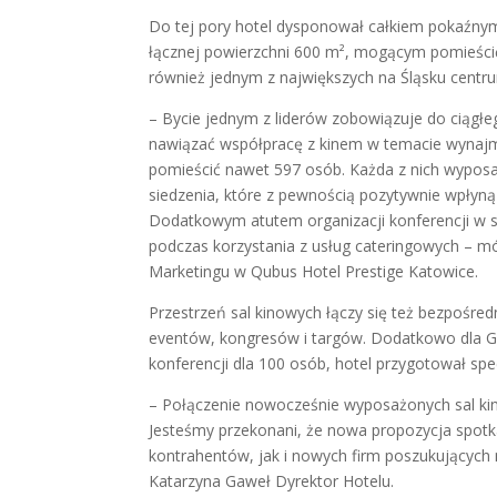
Do tej pory hotel dysponował całkiem pokaźny
łącznej powierzchni 600 m², mogącym pomieścić
również jednym z największych na Śląsku centr
– Bycie jednym z liderów zobowiązuje do ciągłe
nawiązać współpracę z kinem w temacie wynajmu
pomieścić nawet 597 osób. Każda z nich wyposaż
siedzenia, które z pewnością pozytywnie wpłyn
Dodatkowym atutem organizacji konferencji w s
podczas korzystania z usług cateringowych – m
Marketingu w Qubus Hotel Prestige Katowice.
Przestrzeń sal kinowych łączy się też bezpośred
eventów, kongresów i targów. Dodatkowo dla Go
konferencji dla 100 osób, hotel przygotował sp
– Połączenie nowocześnie wyposażonych sal kin
Jesteśmy przekonani, że nowa propozycja spotk
kontrahentów, jak i nowych firm poszukujących
Katarzyna Gaweł Dyrektor Hotelu.