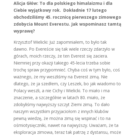
Alicja Głów: To dla polskiego himalaizmu i dla
Ciebie wyjątkowy rok. Dokładnie 17 lutego
obchodziliśmy 45. rocznicę pierwszego zimowego
zdobycia Mount Everestu. Jak wspominasz tamtą
wyprawę?
Krzysztof Wielicki: Już zapomniałem, to było tak
dawno. Po Evereście się tak wiele rzeczy zdarzyło w
górach, moich rzeczy, że ten Everest się zaciera.
Niemniej przy okazji takiego 45-lecia trzeba sobie
trochę spraw przypomnieć. Chyba coś w tym było, coś
ważnego, że my weszliśmy na Everest zimą. Nie
dlatego, że ja szedłem, czy Leszek, bo jak wiadomo to
Polacy weszli, a nie Cichy i Wielicki. To miało i ma
znaczenie, a szczególnie w latach 80. miało, że
zdobyliśmy najwyższy szczyt Ziemi zimą. To dało
naszym wszystkim przyjaciołom z innych klubów
pewną wiedzę, że można zimą się wspinać i to na
ośmiotysięczniki, nawet na najwyższy. Uważam, że ta
eksploracja zimowa, teraz tak patrzę z dystansu, może