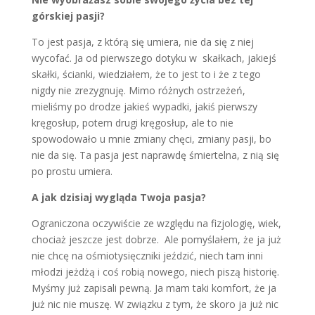
górskiej pasji?
To jest pasja, z którą się umiera, nie da się z niej
wycofać. Ja od pierwszego dotyku w skałkach, jakiejś
skałki, ścianki, wiedziałem, że to jest to i że z tego
nigdy nie zrezygnuję. Mimo różnych ostrzeżeń,
mieliśmy po drodze jakieś wypadki, jakiś pierwszy
kręgosłup, potem drugi kręgosłup, ale to nie
spowodowało u mnie zmiany chęci, zmiany pasji, bo
nie da się. Ta pasja jest naprawdę śmiertelna, z nią się
po prostu umiera.
A jak dzisiaj wygląda Twoja pasja?
Ograniczona oczywiście ze względu na fizjologię, wiek,
chociaż jeszcze jest dobrze. Ale pomyślałem, że ja już
nie chcę na ośmiotysięczniki jeździć, niech tam inni
młodzi jeżdżą i coś robią nowego, niech piszą historię.
Myśmy już zapisali pewną. Ja mam taki komfort, że ja
już nic nie muszę. W związku z tym, że skoro ja już nic