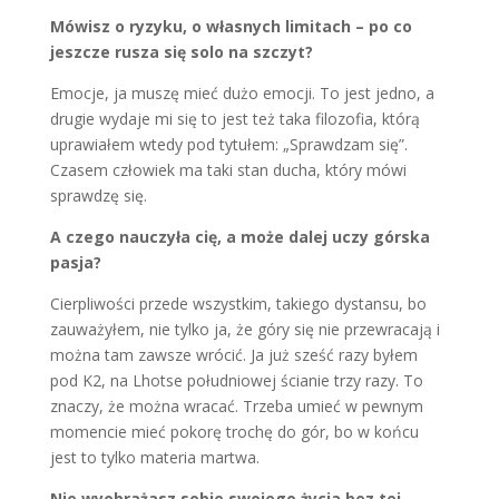
Mówisz o ryzyku, o własnych limitach – po co
jeszcze rusza się solo na szczyt?
Emocje, ja muszę mieć dużo emocji. To jest jedno, a
drugie wydaje mi się to jest też taka filozofia, którą
uprawiałem wtedy pod tytułem: „Sprawdzam się”.
Czasem człowiek ma taki stan ducha, który mówi
sprawdzę się.
A czego nauczyła cię, a może dalej uczy górska
pasja?
Cierpliwości przede wszystkim, takiego dystansu, bo
zauważyłem, nie tylko ja, że góry się nie przewracają i
można tam zawsze wrócić. Ja już sześć razy byłem
pod K2, na Lhotse południowej ścianie trzy razy. To
znaczy, że można wracać. Trzeba umieć w pewnym
momencie mieć pokorę trochę do gór, bo w końcu
jest to tylko materia martwa.
Nie wyobrażasz sobie swojego życia bez tej