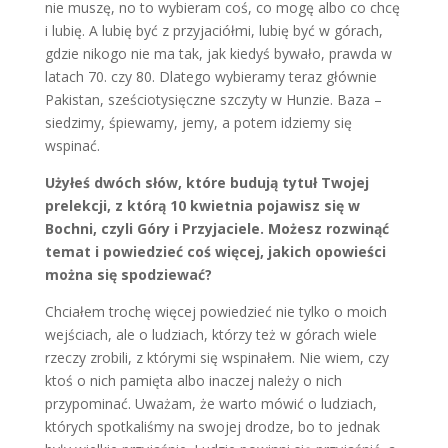
nie muszę, no to wybieram coś, co mogę albo co chcę
i lubię. A lubię być z przyjaciółmi, lubię być w górach,
gdzie nikogo nie ma tak, jak kiedyś bywało, prawda w
latach 70. czy 80. Dlatego wybieramy teraz głównie
Pakistan, sześciotysięczne szczyty w Hunzie. Baza –
siedzimy, śpiewamy, jemy, a potem idziemy się
wspinać.
Użyłeś dwóch słów, które budują tytuł Twojej
prelekcji, z którą 10 kwietnia pojawisz się w
Bochni, czyli Góry i Przyjaciele. Możesz rozwinąć
temat i powiedzieć coś więcej, jakich opowieści
można się spodziewać?
Chciałem trochę więcej powiedzieć nie tylko o moich
wejściach, ale o ludziach, którzy też w górach wiele
rzeczy zrobili, z którymi się wspinałem. Nie wiem, czy
ktoś o nich pamięta albo inaczej należy o nich
przypominać. Uważam, że warto mówić o ludziach,
których spotkaliśmy na swojej drodze, bo to jednak