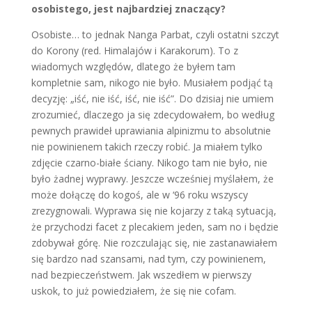
osobistego, jest najbardziej znaczący?
Osobiste… to jednak Nanga Parbat, czyli ostatni szczyt
do Korony (red. Himalajów i Karakorum). To z
wiadomych względów, dlatego że byłem tam
kompletnie sam, nikogo nie było. Musiałem podjąć tą
decyzję: „iść, nie iść, iść, nie iść”. Do dzisiaj nie umiem
zrozumieć, dlaczego ja się zdecydowałem, bo według
pewnych prawideł uprawiania alpinizmu to absolutnie
nie powinienem takich rzeczy robić. Ja miałem tylko
zdjęcie czarno-białe ściany. Nikogo tam nie było, nie
było żadnej wyprawy. Jeszcze wcześniej myślałem, że
może dołączę do kogoś, ale w ‘96 roku wszyscy
zrezygnowali. Wyprawa się nie kojarzy z taką sytuacją,
że przychodzi facet z plecakiem jeden, sam no i będzie
zdobywał górę. Nie rozczulając się, nie zastanawiałem
się bardzo nad szansami, nad tym, czy powinienem,
nad bezpieczeństwem. Jak wszedłem w pierwszy
uskok, to już powiedziałem, że się nie cofam.