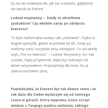
by się nie rozwinęła tak, jak się rozwinęła, gdybyśmy
nie weszli na Everest.
Lodowi wojownicy – kiedy to określenie
zyskaliście? Czy właśnie zaraz po zdobyciu
Everestu?
To była nieformalna nazwa, taki „nickname”. Chyba to
Angole wymyślili, gdzieś w połowie lat 80., kiedy już
mieliśmy sześć szczytów zimą zdobytych. To oni wtedy
użyli „The Ice Warriors” – Lodowi Wojownicy, no i tak
zostało. Fajny przydomek, lepiej być lodowym niż
letnim wojownikiem. Przynajmniej dla mnie, bo ja
zawsze kochałem zimę.
Powiedziałeś, że Everest był tak dawno temu i że
tak dużo dla Ciebie wydarzyło się od tamtego
czasu w górach. Która wyprawa, który szczyt
właśnie z Twojego punktu widzenia, takiego