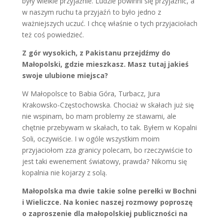
były wielkie przyjaźnie. Ludzie powinni się przyjaźnić, a
w naszym ruchu ta przyjaźń to było jedno z
ważniejszych uczuć. I chcę właśnie o tych przyjaciołach
też coś powiedzieć.
Z gór wysokich, z Pakistanu przejdźmy do
Małopolski, gdzie mieszkasz. Masz tutaj jakieś
swoje ulubione miejsca?
W Małopolsce to Babia Góra, Turbacz, Jura
Krakowsko-Częstochowska. Chociaż w skałach już się
nie wspinam, bo mam problemy ze stawami, ale
chętnie przebywam w skałach, to tak. Byłem w Kopalni
Soli, oczywiście. I w ogóle wszystkim moim
przyjaciołom zza granicy polecam, bo rzeczywiście to
jest taki ewenement światowy, prawda? Nikomu się
kopalnia nie kojarzy z solą.
Małopolska ma dwie takie solne perełki w Bochni
i Wieliczce. Na koniec naszej rozmowy poproszę
o zaproszenie dla małopolskiej publiczności na