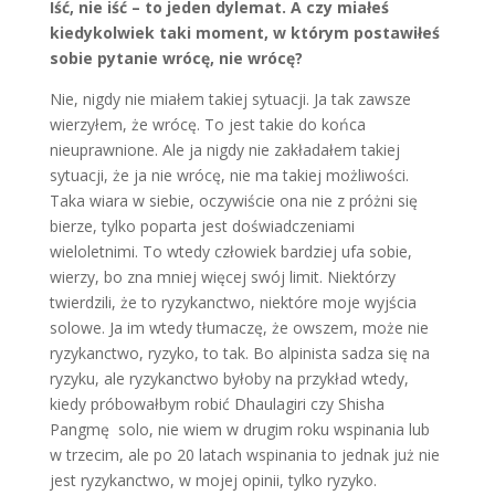
Iść, nie iść – to jeden dylemat. A czy miałeś
kiedykolwiek taki moment, w którym postawiłeś
sobie pytanie wrócę, nie wrócę?
Nie, nigdy nie miałem takiej sytuacji. Ja tak zawsze
wierzyłem, że wrócę. To jest takie do końca
nieuprawnione. Ale ja nigdy nie zakładałem takiej
sytuacji, że ja nie wrócę, nie ma takiej możliwości.
Taka wiara w siebie, oczywiście ona nie z próżni się
bierze, tylko poparta jest doświadczeniami
wieloletnimi. To wtedy człowiek bardziej ufa sobie,
wierzy, bo zna mniej więcej swój limit. Niektórzy
twierdzili, że to ryzykanctwo, niektóre moje wyjścia
solowe. Ja im wtedy tłumaczę, że owszem, może nie
ryzykanctwo, ryzyko, to tak. Bo alpinista sadza się na
ryzyku, ale ryzykanctwo byłoby na przykład wtedy,
kiedy próbowałbym robić Dhaulagiri czy Shisha
Pangmę solo, nie wiem w drugim roku wspinania lub
w trzecim, ale po 20 latach wspinania to jednak już nie
jest ryzykanctwo, w mojej opinii, tylko ryzyko.