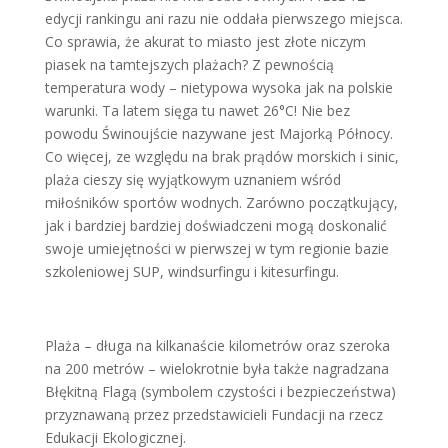
edycji rankingu ani razu nie oddała pierwszego miejsca.
Co sprawia, że akurat to miasto jest złote niczym
piasek na tamtejszych plażach? Z pewnością
temperatura wody – nietypowa wysoka jak na polskie
warunki. Ta latem sięga tu nawet
26°C! Nie bez
powodu
Świnoujście nazywane jest Majorką Północy.
Co więcej, ze względu na brak prądów morskich i sinic,
plaża cieszy się wyjątkowym uznaniem wśród
miłośników sportów wodnych. Zarówno początkujący,
jak i bardziej bardziej doświadczeni mogą doskonalić
swoje umiejętności w pierwszej w tym regionie bazie
szkoleniowej SUP, windsurfingu i kitesurfingu.
Plaża – długa na kilkanaście kilometrów oraz szeroka
na 200 metrów – wielokrotnie była także nagradzana
Błękitną Flagą (symbolem czystości i bezpieczeństwa)
przyznawaną przez przedstawicieli Fundacji na rzecz
Edukacji Ekologicznej.