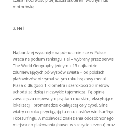
czeka możliwość przejażdżki skuterem wodnym lub
motorówką.
Hel
Najbardziej wysunięte na północ miejsce w Polsce
wraca na podium rankingu. Hel – wybrany przez serwis
The World Geography jednym z 15 najbardziej
zdumiewających półwyspów świata – od polskich
plażowiczów otrzymał w tym roku brązowy medal.
Plaża o długości 1 kilometra i szerokości 30 metrów
uchodzi za dziką i niezwykle tajemniczą. Tę opinię
zawdzięcza niepewnym
prądom morskim, ekscytującej
lokalizacji i promenadzie okalającej cały cypel. Silne
wiatry co roku przyciągają tu entuzjastów windsurfingu
i kitesurfingu. A możliwość znalezienia odosobnionego
miejsca do plażowania (nawet w szczycie sezonu) oraz