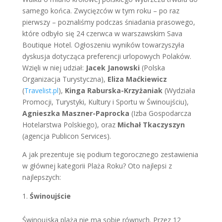
samego końca. Zwycięzców w tym roku – po raz
pierwszy – poznaliśmy podczas śniadania prasowego,
które odbyło się 24 czerwca w warszawskim Sava
Boutique Hotel. Ogłoszeniu wyników towarzyszyła
dyskusja dotycząca preferencji urlopowych Polaków.
Wzięli w niej udział:
Jacek Janowski
(Polska
Organizacja Turystyczna),
Eliza Maćkiewicz
(
Travelist.pl
),
Kinga Raburska-Krzyżaniak
(Wydziała
Promocji, Turystyki, Kultury i Sportu w Świnoujściu),
Agnieszka Maszner-Paprocka
(Izba Gospodarcza
Hotelarstwa Polskiego), oraz
Michał Tkaczyszyn
(agencja Publicon Services).
A jak prezentuje się podium tegorocznego zestawienia
w głównej kategorii Plaża Roku? Oto najlepsi z
najlepszych:
Świnoujście
Świnoujska plaża nie ma sobie równych. Przez 12