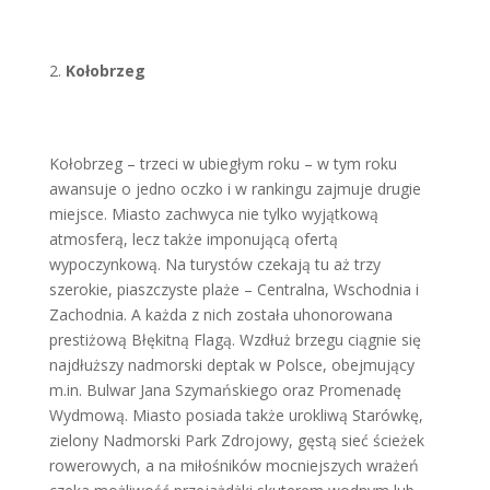
Kołobrzeg
Kołobrzeg – trzeci w ubiegłym roku – w tym roku
awansuje o jedno oczko i w rankingu zajmuje drugie
miejsce. Miasto zachwyca nie tylko wyjątkową
atmosferą, lecz także imponującą ofertą
wypoczynkową. Na turystów czekają tu aż trzy
szerokie, piaszczyste plaże – Centralna, Wschodnia i
Zachodnia. A każda z nich została uhonorowana
prestiżową Błękitną Flagą. Wzdłuż brzegu ciągnie się
najdłuższy nadmorski deptak w Polsce, obejmujący
m.in. Bulwar Jana Szymańskiego oraz Promenadę
Wydmową. Miasto posiada także urokliwą Starówkę,
zielony Nadmorski Park Zdrojowy, gęstą sieć ścieżek
rowerowych, a na miłośników mocniejszych wrażeń