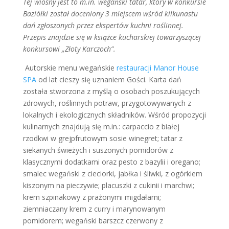
Tej wiosny jest to m.in. wegański tatar, który w konkursie
Baziółki został doceniony 3 miejscem wśród kilkunastu
dań zgłoszonych przez ekspertów kuchni roślinnej.
Przepis znajdzie się w książce kucharskiej towarzyszącej
konkursowi „Złoty Karczoch”.
​ Autorskie menu wegańskie
restauracji Manor House
SPA
od lat cieszy się uznaniem Gości. Karta dań
została stworzona z myślą o osobach poszukujących
zdrowych, roślinnych potraw, przygotowywanych z
lokalnych i ekologicznych składników. Wśród propozycji
kulinarnych znajdują się m.in.: carpaccio z białej
rzodkwi w grejpfrutowym sosie winegret; tatar z
siekanych świeżych i suszonych pomidorów z
klasycznymi dodatkami oraz pesto z bazylii i oregano;
smalec wegański z cieciorki, jabłka i śliwki, z ogórkiem
kiszonym na pieczywie; placuszki z cukinii i marchwi;
krem szpinakowy z prażonymi migdałami;
ziemniaczany krem z curry i marynowanym
pomidorem; wegański barszcz czerwony z