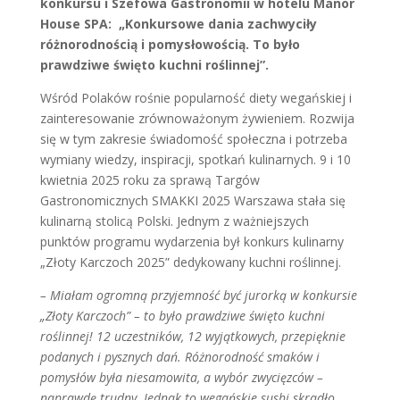
konkursu i Szefowa Gastronomii w hotelu Manor
House SPA: „Konkursowe dania zachwyciły
różnorodnością i pomysłowością. To było
prawdziwe święto kuchni roślinnej”.
Wśród Polaków rośnie popularność diety wegańskiej i
zainteresowanie zrównoważonym żywieniem. Rozwija
się w tym zakresie świadomość społeczna i potrzeba
wymiany wiedzy, inspiracji, spotkań kulinarnych. 9 i 10
kwietnia 2025 roku za sprawą Targów
Gastronomicznych SMAKKI 2025 Warszawa stała się
kulinarną stolicą Polski. Jednym z ważniejszych
punktów programu wydarzenia był konkurs kulinarny
„Złoty Karczoch 2025” dedykowany kuchni roślinnej.
– Miałam ogromną przyjemność być jurorką w konkursie
„Złoty Karczoch” – to było prawdziwe święto kuchni
roślinnej! 12 uczestników, 12 wyjątkowych, przepięknie
podanych i pysznych dań. Różnorodność smaków i
pomysłów była niesamowita, a wybór zwycięzców –
naprawdę trudny. Jednak to wegańskie sushi skradło