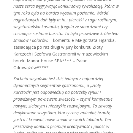
nasze serca wygrywając konkursową rywalizację, która w
tym roku była na bardzo wysokim poziomie. Wśród
nagrodzonych dań były m.in.: pierożki z ragu roślinnym,
wegetariańska kaszanka, fregola ze smardzami czy
chrupiące roślinne burrito. To było prawdziwe królestwo
smaków i kolorów.
– komentuje Małgorzata Figarska,
zasiadająca po raz drugi w jury konkursu Złoty
Karczoch i Szefowa Gastronomii w mazowieckim
hotelu Manor House SPA**** – Pałac
Odrowążów*****.
Kuchnia wegańska jest dziś jednym z najbardziej
dynamicznych segmentów gastronomii, a „Złoty
Karczoch” jest odpowiedzią na potrzeby rynku i
prawdziwym powiewem świeżości – czymś kompletnie
nowym, zielonym i niezwykle rozwojowym. To zawody
dedykowane wszystkim, którzy chcą zmieniać branżę
gastro i kreować nowe smaki w swoich lokalach. Ten
prestiżowy konkurs promuje kreatywność i jakość w