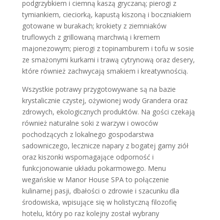
podgrzybkiem i ciemną kaszą gryczaną; pierogi z
tymiankiem, cieciorką, kapustą kiszoną i boczniakiem
gotowane w burakach; krokiety z ziemniaków
truflowych z grillowaną marchwią i kremem
majonezowym; pierogi z topinamburem i tofu w sosie
ze smażonymi kurkami i trawą cytrynową oraz desery,
które również zachwycają smakiem i kreatywnością.
Wszystkie potrawy przygotowywane są na bazie
krystalicznie czystej, ożywionej wody Grandera oraz
zdrowych, ekologicznych produktów. Na gości czekają
również naturalne soki z warzyw i owoców
pochodzących z lokalnego gospodarstwa
sadowniczego, lecznicze napary z bogatej gamy ziół
oraz kiszonki wspomagające odporność i
funkcjonowanie układu pokarmowego. Menu
wegańskie w Manor House SPA to połączenie
kulinarnej pasji, dbałości o zdrowie i szacunku dla
środowiska, wpisujące się w holistyczną filozofię
hotelu, który po raz kolejny został wybrany