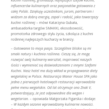
kuchni roślinnej, gromadząc najlepszych szefów kuchni,
influencerów kulinarnych oraz pasjonatów gotowania z
całej Polski. Dziękuję̨ uczestnikom, jurom, partnerom i
widzom za dobrą energię, zapał i radość, jaka towarzyszy
kuchni roślinnej
– mówi Katarzyna Gubała,
ambasadorka targów SMAKKI, ekosobowość,
promotorka zdrowego stylu życia, szkoląca z kuchni
roślinnej najlepszych kucharzy w branży.
– Gotowanie to moja pasja. Szczególnie bliskie są mi
smaki natury i kuchnia roślinna. Cieszę się, że mogę
rozwijać swój kulinarny warsztat, inspirować naszych
Gości i wymieniać się doświadczeniami z innymi Szefami
Kuchni. Nasz hotel ma duży wkład w propagowanie diety
wegańskiej w Polsce. Restauracja Manor House SPA jako
jedna z pierwszych hotelowych restauracji wprowadziła
pełne menu wegańskie. Od lat otrzymuje ono Znak V,
potwierdzający, że jest odpowiednie dla wegan i
wegetarian
. – opowiada Małgorzata Figarska i dodaje:
– W każdym sezonie wprowadzamy kulinarne nowości.