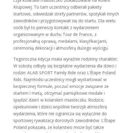
czyli kolarskie miasteczko zlokalizowane na Równi
Krupowej. To tam uczestnicy odbierali pakiety
startowe, odwiedzali strefy partnerów, spotykali innych
zawodników i przygotowywali się do startu. Dla wielu
osób był to pierwszy kontakt z wydarzeniem
organizowanym w duchu Tour de France, z
profesjonalną oprawą, medalami, klasyfikacjami,
ceremonią dekoracji i atmosferą dużego wyścigu.
Tegoroczna edycja miała wyraźnie rodzinny charakter.
W sobotę odbyły się bezpłatne wydarzenia dla dzieci i
rodzin: ALAB SPORT Family Ride oraz L’Étape Poland
Kids. Najmłodsi uczestnicy mogli wystartować w
bezpiecznej formule, poczuć emocje związane ze
startem i metą, otrzymać pamiątkowe medale i
spędzić dzień w kolarskim miasteczku. Rodzice,
opiekunowie i dzieci wspólnie tworzyli atmosferę
wydarzenia, które nie ogranicza się wyłącznie do
sportowej rywalizacji dorosłych zawodników. L’Étape
Poland pokazała, że kolarstwo może być także