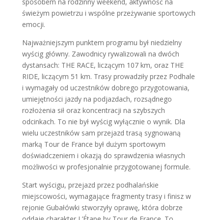
sposobem na rodzinny weekend, aktywność na
świeżym powietrzu i wspólne przeżywanie sportowych
emocji.
Najważniejszym punktem programu był niedzielny
wyścig główny. Zawodnicy rywalizowali na dwóch
dystansach: THE RACE, liczącym 107 km, oraz THE
RIDE, liczącym 51 km. Trasy prowadziły przez Podhale
i wymagały od uczestników dobrego przygotowania,
umiejętności jazdy na podjazdach, rozsądnego
rozłożenia sił oraz koncentracji na szybszych
odcinkach. To nie był wyścig wyłącznie o wynik. Dla
wielu uczestników sam przejazd trasą sygnowaną
marką Tour de France był dużym sportowym
doświadczeniem i okazją do sprawdzenia własnych
możliwości w profesjonalnie przygotowanej formule.
Start wyścigu, przejazd przez podhalańskie
miejscowości, wymagające fragmenty trasy i finisz w
rejonie Gubałówki stworzyły oprawę, która dobrze
oddaje charakter L’Étape by Tour de France. To