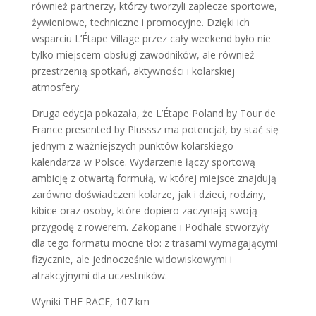
również partnerzy, którzy tworzyli zaplecze sportowe,
żywieniowe, techniczne i promocyjne. Dzięki ich
wsparciu L’Étape Village przez cały weekend było nie
tylko miejscem obsługi zawodników, ale również
przestrzenią spotkań, aktywności i kolarskiej
atmosfery.
Druga edycja pokazała, że L’Étape Poland by Tour de
France presented by Plusssz ma potencjał, by stać się
jednym z ważniejszych punktów kolarskiego
kalendarza w Polsce. Wydarzenie łączy sportową
ambicję z otwartą formułą, w której miejsce znajdują
zarówno doświadczeni kolarze, jak i dzieci, rodziny,
kibice oraz osoby, które dopiero zaczynają swoją
przygodę z rowerem. Zakopane i Podhale stworzyły
dla tego formatu mocne tło: z trasami wymagającymi
fizycznie, ale jednocześnie widowiskowymi i
atrakcyjnymi dla uczestników.
Wyniki THE RACE, 107 km