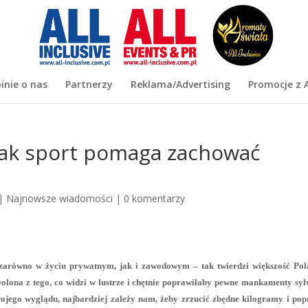
inie o nas
Partnerzy
Reklama/Advertising
Promocje z A
– jak sport pomaga zachować
|
Najnowsze wiadomości
|
0 komentarzy
arówno w życiu prywatnym, jak i zawodowym – tak twierdzi większość Pol
olona z tego, co widzi w lustrze i chętnie poprawiłaby pewne mankamenty syl
jego wyglądu, najbardziej zależy nam, żeby zrzucić zbędne kilogramy i pop