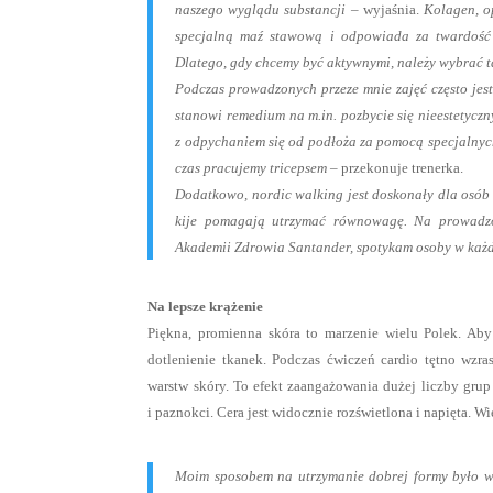
naszego wyglądu substancji
– wyjaśnia.
Kolagen, o
specjalną maź stawową i odpowiada za twardość 
Dlatego, gdy chcemy być aktywnymi, należy wybrać ta
Podczas prowadzonych przeze mnie zajęć często jest
stanowi remedium na m.in. pozbycie się nieestetycz
z odpychaniem się od podłoża za pomocą specjalnyc
czas pracujemy tricepsem
– przekonuje trenerka.
Dodatkowo, nordic walking jest doskonały dla osób s
kije pomagają utrzymać równowagę. Na prowadzo
Akademii Zdrowia Santander, spotykam osoby w każ
Na lepsze krążenie
Piękna, promienna skóra to marzenie wielu Polek. Aby
dotlenienie tkanek. Podczas ćwiczeń cardio tętno wzr
warstw skóry. To efekt
zaangażowania dużej liczby grup 
i paznokci. Cera jest widocznie rozświetlona i napięta. W
Moim sposobem na utrzymanie dobrej formy było w