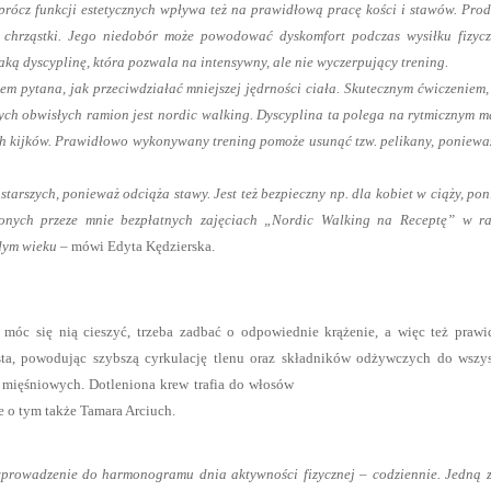
prócz funkcji estetycznych wpływa też na prawidłową pracę kości i stawów. Pro
chrząstki. Jego niedobór może powodować dyskomfort podczas wysiłku fizycz
ką dyscyplinę, która pozwala na intensywny, ale nie wyczerpujący trening.
em pytana, jak przeciwdziałać mniejszej jędrności ciała. Skutecznym ćwiczeniem,
nych obwisłych ramion jest nordic walking. Dyscyplina ta polega na rytmicznym m
h kijków. Prawidłowo wykonywany trening pomoże usunąć tzw. pelikany, poniewa
tarszych, ponieważ odciąża stawy. Jest też bezpieczny np. dla kobiet w ciąży, po
nych przeze mnie bezpłatnych zajęciach „Nordic Walking na Receptę” w r
dym wieku
– mówi Edyta Kędzierska.
 móc się nią cieszyć, trzeba zadbać o odpowiednie krążenie, a więc też praw
asta, powodując szybszą cyrkulację tlenu oraz składników odżywczych do wszy
mięśniowych. Dotleniona krew trafia do włosów
ie o tym także Tamara Arciuch.
prowadzenie do harmonogramu dnia aktywności fizycznej – codziennie. Jedną z