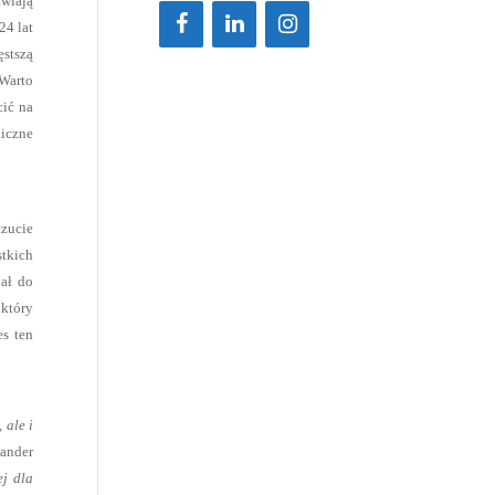
awiają
24 lat
ęstszą
 Warto
cić na
liczne
czucie
stkich
nał do
 który
es ten
 ale i
tander
j dla