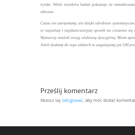
żylaki. Wiele wyników badań pokazuje, że umiarkowana
zdrowia.
Czasu nie zatrzymamy, ale dzięki odrobinie systematyczn
to najtańszy i najskuteczniejszy sposób na cieszenie si
Wystarczy znaleźć swoją ulubioną dyscyplinę. Moim sposo
Jeżeli dodamy do tego uśmiech to angażujemy już 100 pro
Prześlij komentarz
Musisz się
zalogować
, aby móc dodać komentar