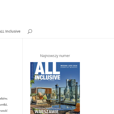
LL Inclusive
Najnowszy numer
aków.
wetki.
rawić