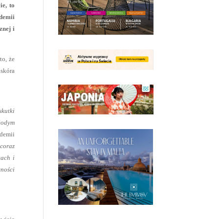
ie, to
demii
nej i
to, że
 skóra
skutki
młodym
ademii
 coraz
tach i
wności