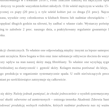
blikowanego w I kwartale 2018 r., Polki znacznie rzadziej niż mężczyźni upr
 dotyczy to przede wszystkim kobiet młodych. O ile wśród mężczyzn w wieku 15-
cznej co piąty (20 proc.), o tyle wśród kobiet już co druga (51 proc). Najcz
czasu, wysokie ceny członkostwa w klubach fitness lub nadmiar obowiązków. –
 spędzać długich godzin na siłowni, by zadbać o własne ciało. Wystarczy poświę
ing to zaledwie 2 proc. naszego dnia, a praktykowany regularnie gwarantuje 
rska.
eakcji chemicznych. To właśnie one odpowiadają między innymi za lepsze samopo
mi szczęścia. Krew bogata w tlen oraz inne substancje odżywcze dociera do wszy
zy wpływ na stan naszej skóry mają fibroblasty. To właśnie one wysyłają syg
edzialnej za elastyczność i gęstość skóry. Kolagen można porównać do kleju,
ego produkcja w organizmie systematycznie spada. U osób niećwiczących proc
iast po sześćdziesiątce zatrzymuje się całkowicie.
ię skóry. Należy jednak pamiętać, że chodzi jednocześnie o wysiłek systematyczny,
ać skutki odwrotne od zamierzonych
– ostrzega trenerka Akademii Zdrowia San
odować produkcję wolnych rodników, których nadmiar pozbawia nas tej ważne