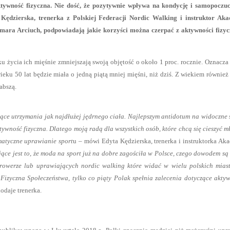
ktywność fizyczna. Nie dość, że pozytywnie wpływa na kondycję i samopoczuc
Kędzierska, trenerka z Polskiej Federacji Nordic Walking
i instruktor Aka
ra Arciuch, podpowiadają jakie korzyści można czerpać z aktywności fizycz
u życia ich mięśnie zmniejszają swoją objętość o około 1 proc. rocznie. Oznacza 
ieku 50 lat będzie miała o jedną piątą mniej mięśni, niż dziś. Z wiekiem również
łabszą.
zące utrzymania jak najdłużej jędrnego ciała. Najlepszym antidotum na widoczne 
ywność fizyczna. Dlatego moją radą dla wszystkich osób, które chcą się cieszyć 
matyczne uprawianie sport
u – mówi Edyta Kędzierska, trenerka i instruktorka Ak
ące jest to, że moda na sport już na dobre zagościła w Polsce, czego dowodem są
a rowerze lub uprawiających nordic walking które widać w wielu polskich mias
izyczna Społeczeństwa, tylko co piąty Polak spełnia zalecenia dotyczące akty
dodaje trenerka.