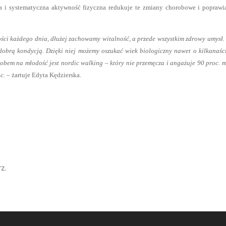
 i systematyczna aktywność fizyczna redukuje te zmiany chorobowe i poprawi
ości każdego dnia, dłużej zachowamy witalność, a przede wszystkim zdrowy umysł.
ę dobrą kondycją. Dzięki niej możemy oszukać wiek biologiczny nawet o kilkanaści
bem na młodość jest nordic walking – który nie przemęcza i angażuje 90 proc. m
c.
– żartuje Edyta Kędzierska.
z.