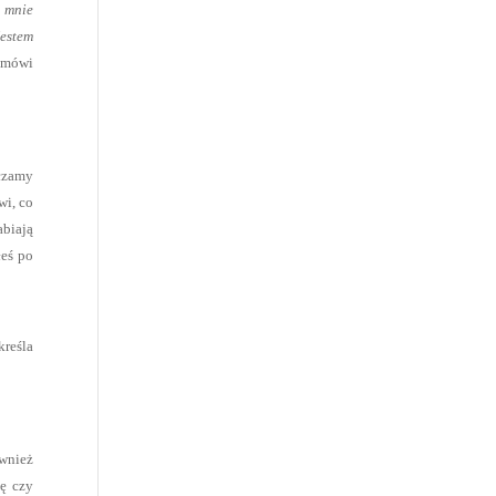
a mnie
estem
mówi
dczamy
wi, co
abiają
łeś po
reśla
ównież
zę czy