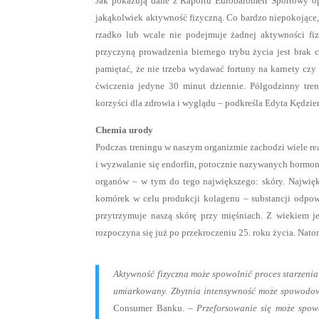
Jak pokazują dane z Raportu Eurobarometr Sportowy opu
jakąkolwiek aktywność fizyczną. Co bardzo niepokojące,
rzadko lub wcale nie podejmuje żadnej aktywności fizy
przyczyną prowadzenia biernego trybu życia jest brak 
pamiętać, że nie trzeba wydawać fortuny na karnety czy
ćwiczenia jedyne 30 minut dziennie. Półgodzinny tren
korzyści dla zdrowia i wyglądu – podkreśla Edyta Kędzie
Chemia urody
Podczas treningu w naszym organizmie zachodzi wiele r
i wyzwalanie się endorfin, potocznie nazywanych hormona
organów – w tym do tego największego: skóry. Najwięks
komórek w celu produkcji kolagenu – substancji odpowi
przytrzymuje naszą skórę przy mięśniach. Z wiekiem j
rozpoczyna się już po przekroczeniu 25. roku życia. Natom
Aktywność fizyczna może spowolnić proces starzenia s
umiarkowany. Zbytnia intensywność może spowodow
Consumer Banku. –
Przeforsowanie się może spow