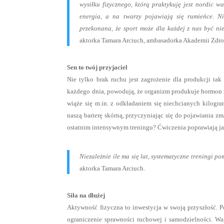
wysiłku fizycznego, którą praktykuję jest nordic 
energia, a na twarzy pojawiają się rumieńce. Ni
przekonana, że sport może dla każdej z nas być 
aktorka Tamara Arciuch, ambasadorka Akademii Zdr
Sen to twój przyjaciel
Nie tylko brak ruchu jest zagrożenie dla produkcji ta
każdego dnia, powodują, że organizm produkuje hormon 
wiąże się m.in. z odkładaniem się niechcianych kilogra
naszą barierę skórną, przyczyniając się do pojawiania z
ostatnim intensywnym treningu? Ćwiczenia poprawiają ja
Niezależnie ile ma się lat, systematyczne treningi
aktorka Tamara Arciuch.
Siła na dłużej
Aktywność fizyczna to inwestycja w swoją przyszłość. 
ograniczenie sprawności ruchowej i samodzielności. Wa