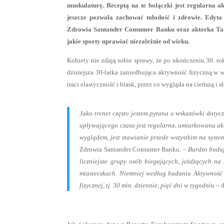
muskulaturę. Receptą na te bolączki jest regularna a
jeszcze pozwala zachować młodość i zdrowie. Edyta 
Zdrowia Santander Consumer Banku oraz aktorka Tama
jakie sporty uprawiać niezależnie od wieku.
Kobiety nie zdają sobie sprawy, że po ukończeniu 30. rok
dzisiejsza 30-latka zaniedbująca aktywność fizyczną w w
traci elastyczność i blask, przez co wygląda na cieńszą i s
Jako trener często jestem pytana o wskazówki dotyc
upływającego czasu jest regularna, umiarkowana akt
wyglądem, jest stawianie przede wszystkim na syste
Zdrowia Santander Consumer Banku. –
Bardzo buduj
liczniejsze grupy osób biegających, jeżdżących n
miasteczkach. Niemniej według badania Aktywność F
fizycznej, tj. 30 min. dziennie, pięć dni w tygodni
u – 