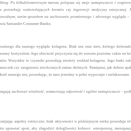
walking. Po kilkukilometrowym marszu polepsza się moje samopoczucie i rozpier
e potrzebuję rozświetlających kremów czy ingerencji medycyny estetycznej. J
niezwodnym, tanim sposobem na zachowanie promiennego i zdrowego wyglądu
– 
owia Santander Consumer Banku.
k ważnego dla naszego wyglądu kolagenu. Brak snu oraz stres, którego doświa
zwany kortyzolem. Jego obecność przyczynia się do wzrostu poziomu cukru we kr
mów. Wszystkie te czynniki powodują niestety rozkład kolagenu. Jego braki osł
marszczek czy zaognieniu niechcianych zmian skórnych. Pamiętasz, jak dobrze spa
kość naszego snu, powodując, że rano jesteśmy w pełni wypoczęte i zrelaksowane.
 pomagają zachować witalność, wzmacniają odporność i ogólne samopoczucie
– podk
Pomijając aspekty estetyczne, brak aktywności w późniejszym wieku powoduje r
rto uprawiać sport, aby złagodzić dolegliwości kobiece: osteoporozę, menopau