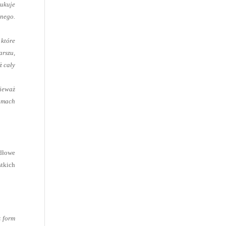
dukuje
nego.
 które
arszu,
ż cały
nieważ
amach
idłowe
stkich
 form