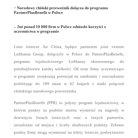
− Narodowy chiński przewoźnik dołącza do programu
PartnerPlusBenefit w Polsce
– Już ponad 10 000 firm w Polsce odniosło korzyści z
uczestnictwa w programie
Linie lotnicze Air China, będące partnerem joint venture
Lufthansa Group, dołączyły w Polsce do PartnerPlusBenefit,
programu lojalnościowego Lufthansy skierowanego do
przedsiębiorstw każdej wielkości. Od teraz firmy uczestniczące
w programie zwiększają potencjał na zarabianie i oszczędzanie
podróżując do 189 miast w 42 krajach z siatki połączeń
chińskiego narodowego przewoźnika.
PartnerPlusBenefit (PPB) to jedyny program lojalnościowy, w
którym punkty za podróże można wymienić na nagrody w
dziewięciu liniach lotniczych oraz u innych partnerów,
niezależnie od miejsca i liczby służbowych podróży. Zebrane
punkty firmy mogą wymieniać na bilety lotnicze, podwyższenie