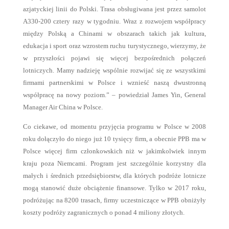
azjatyckiej linii do Polski. Trasa obsługiwana jest przez samolot
A330-200 cztery razy w tygodniu. Wraz z rozwojem współpracy
między Polską a Chinami w obszarach takich jak kultura,
edukacja i sport oraz wzrostem ruchu turystycznego, wierzymy, że
w przyszłości pojawi się więcej bezpośrednich połączeń
lotniczych. Mamy nadzieję wspólnie rozwijać się ze wszystkimi
firmami partnerskimi w Polsce i wznieść naszą dwustronną
współpracę na nowy poziom.” – powiedział James Yin, General
Manager Air China w Polsce.
Co ciekawe, od momentu przyjęcia programu w Polsce w 2008
roku dołączyło do niego już 10 tysięcy firm, a obecnie PPB ma w
Polsce więcej firm członkowskich niż w jakimkolwiek innym
kraju poza Niemcami. Program jest szczególnie korzystny dla
małych i średnich przedsiębiorstw, dla których podróże lotnicze
mogą stanowić duże obciążenie finansowe. Tylko w 2017 roku,
podróżując na 8200 trasach, firmy uczestniczące w PPB obniżyły
koszty podróży zagranicznych o ponad 4 miliony złotych.