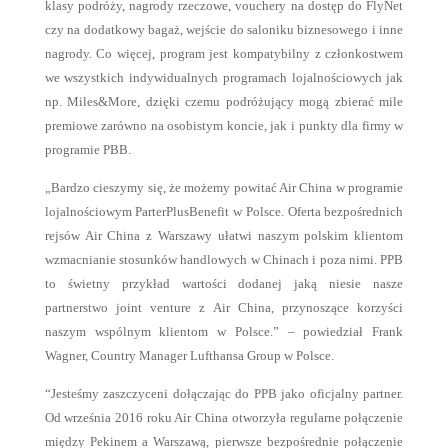
klasy podróży, nagrody rzeczowe, vouchery na dostęp do FlyNet
czy na dodatkowy bagaż, wejście do saloniku biznesowego i inne
nagrody. Co więcej, program jest kompatybilny z członkostwem
we wszystkich indywidualnych programach lojalnościowych jak
np. Miles&More, dzięki czemu podróżujący mogą zbierać mile
premiowe zarówno na osobistym koncie, jak i punkty dla firmy w
programie PBB.
„Bardzo cieszymy się, że możemy powitać Air China w programie
lojalnościowym ParterPlusBenefit w Polsce. Oferta bezpośrednich
rejsów Air China z Warszawy ułatwi naszym polskim klientom
wzmacnianie stosunków handlowych w Chinach i poza nimi. PPB
to świetny przykład wartości dodanej jaką niesie nasze
partnerstwo joint venture z Air China, przynoszące korzyści
naszym wspólnym klientom w Polsce.” – powiedział Frank
Wagner, Country Manager Lufthansa Group w Polsce.
“Jesteśmy zaszczyceni dołączając do PPB jako oficjalny partner.
Od września 2016 roku Air China otworzyła regularne połączenie
między Pekinem a Warszawą, pierwsze bezpośrednie połączenie