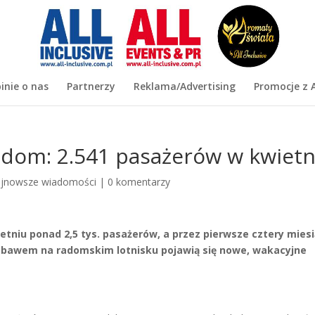
inie o nas
Partnerzy
Reklama/Advertising
Promocje z A
dom: 2.541 pasażerów w kwietn
jnowsze wiadomości
|
0 komentarzy
niu ponad 2,5 tys. pasażerów, a przez pierwsze cztery mies
niebawem na radomskim lotnisku pojawią się nowe, wakacyjne