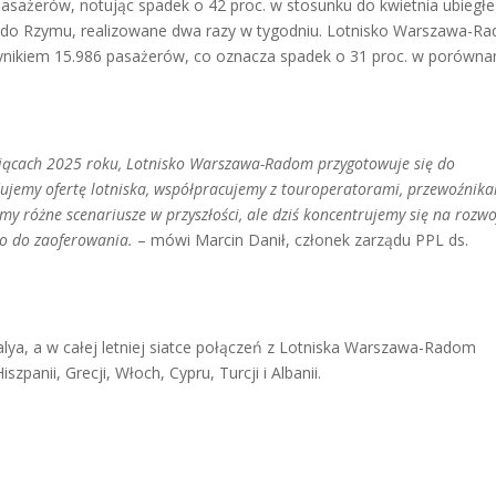
pasażerów, notując spadek o 42 proc. w stosunku do kwietnia ubiegł
ie do Rzymu, realizowane dwa razy w tygodniu. Lotnisko Warszawa-R
ynikiem 15.986 pasażerów, co oznacza spadek o 31 proc. w porówna
iącach 2025 roku, Lotnisko Warszawa-Radom przygotowuje się do
ujemy ofertę lotniska, współpracujemy z touroperatorami, przewoźnika
y różne scenariusze w przyszłości, ale dziś koncentrujemy się na rozw
ro do zaoferowania.
– mówi Marcin Danił, członek zarządu PPL ds.
lya, a w całej letniej siatce połączeń z Lotniska Warszawa-Radom
panii, Grecji, Włoch, Cypru, Turcji i Albanii.