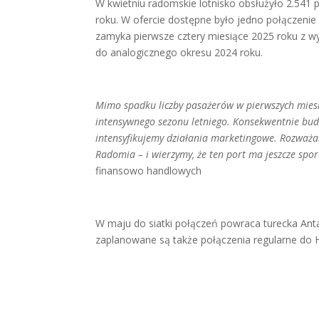
W kwietniu radomskie lotnisko obsłużyło 2.541 
roku. W ofercie dostępne było jedno połączen
zamyka pierwsze cztery miesiące 2025 roku z w
do analogicznego okresu 2024 roku.
Mimo spadku liczby pasażerów w pierwszych mies
intensywnego sezonu letniego. Konsekwentnie bud
intensyfikujemy działania marketingowe. Rozważam
Radomia – i wierzymy, że ten port ma jeszcze spo
finansowo handlowych
W maju do siatki połączeń powraca turecka Anta
zaplanowane są także połączenia regularne do Hisz