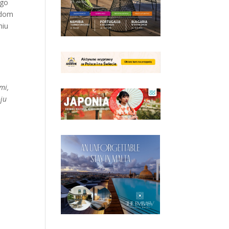
ego
adom
niu
mi,
oju