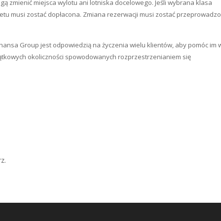
zmienić miejsca wylotu ani lotniska docelowego. Jeśli wybrana klasa
biletu musi zostać dopłacona. Zmiana rezerwacji musi zostać przeprowadz
hansa Group jest odpowiedzią na życzenia wielu klientów, aby pomóc im 
jątkowych okoliczności spowodowanych rozprzestrzenianiem się
z.