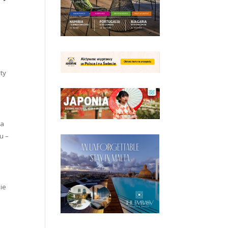
aty
ca
u –
nie