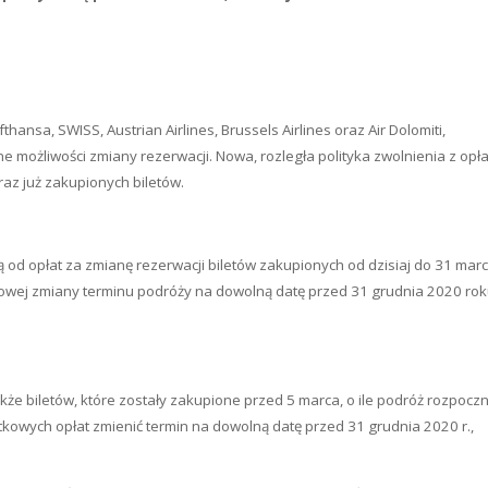
thansa, SWISS, Austrian Airlines, Brussels Airlines oraz Air Dolomiti,
e możliwości zmiany rezerwacji. Nowa, rozległa polityka zwolnienia z opł
raz już zakupionych biletów.
ą od opłat za zmianę rezerwacji biletów zakupionych od dzisiaj do 31 mar
zowej zmiany terminu podróży na dowolną datę przed 31 grudnia 2020 rok
kże biletów, które zostały zakupione przed 5 marca, o ile podróż rozpocz
kowych opłat zmienić termin na dowolną datę przed 31 grudnia 2020 r.,