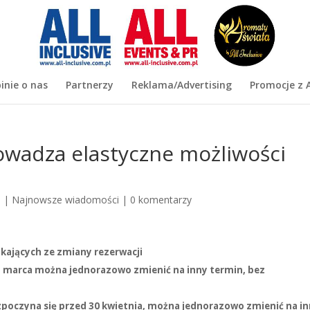
inie o nas
Partnerzy
Reklama/Advertising
Promocje z A
wadza elastyczne możliwości
0
|
Najnowsze wiadomości
|
0 komentarzy
ikających ze zmiany rezerwacji
1 marca można jednorazowo zmienić na inny termin, bez
zpoczyna się przed 30 kwietnia, można jednorazowo zmienić na i