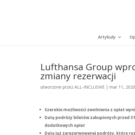
Artykuły
Op
Lufthansa Group wpro
zmiany rezerwacji
utworzone przez
ALL-INCLUSIVE
|
mar 11, 202
Szerokie możliwości zwolnienia z opłat wyn
Datę podróży biletów zakupionych przed 3
dodatkowych opłat
Datę już zarezerwowanej podróży, która ro