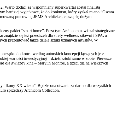
 Warto dodać, że wspomniany superkwartał został finalistą
m bardziej wyjątkowe, że do konkursu, który zyskał miano “Oscara
enomowaną pracownię JEMS Architekci, cieszą się dużym
czny pakiet “smart home”. Poza tym Archicom nawiązał strategiczne
ajdzie się też przestrzeń dla strefy wellness, siłowni i SPA, a
ych prezentować także dzieła sztuki uznanych artystów. W
początku do końca według autorskich koncepcji łączących je z
kiej wartości inwestycyjnej – dzieła sztuki same w sobie. Pierwsze
łd dla gwiazdy kina – Marylin Monroe, a trzeci dla największych
awy “Ikony XX wieku”. Będzie ona otwarta za darmo dla wszystkich
iuro sprzedaży Archicom Collection.