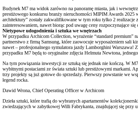
Budynek M7 ma widok zarówno na panoramę miasta, jak i wewnętrzne
prestiżowego konkursu branży nieruchomości MIPIM Awards 2025 w 
architektury” zostały zakwalifikowane w tym roku tylko 2 realizacj
zainteresowaniem, nawet biorąc pod uwagę ceny rozpoczynające się o
Nietypowe udogodnienia i sztuka we wnętrzach
W przypadku Archicom Collection, wyrażenie “standard premium” na
partnerstwo z firmą Samsung, które zaowocuje wyposażeniem sali kin
nawet – profesjonalnego symulatora jazdy Lamborghini Warszawa! Zg
przypadku M7 będą to oryginalne zdjęcia Helmuta Newtona, jednego
Na tym powiązania inwestycji ze sztuką się jednak nie kończą. W M7
wybitnymi postaciami ze świata sztuki lub prestiżowymi markami. Apa
trzy projekty są już gotowe do sprzedaży. Pierwszy powstanie we ws
legend rocka.
Dawid Wrona, Chief Operating Officer w Archicom
Dzieła sztuki, które trafią do wybranych apartamentów kolekcjoner
zwiedzających w zabytkowej Willi Fabrykanta, znajdującej się przy