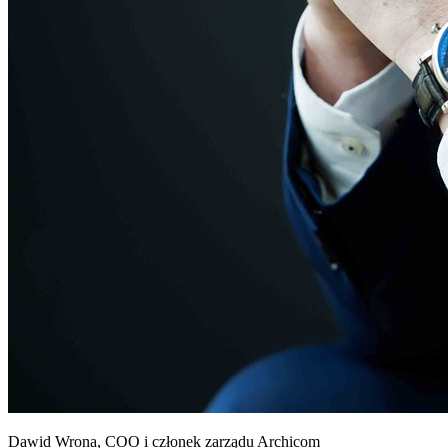
Dawid Wrona, COO i członek zarządu Archicom