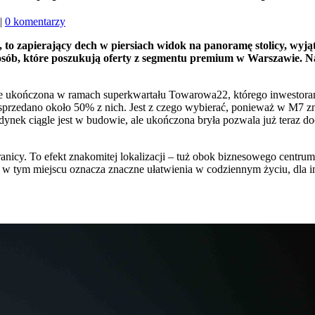
|
0 komentarzy
 to zapierający dech w piersiach widok na panoramę stolicy, wyj
osób, które poszukują oferty z segmentu premium w Warszawie. N
ie ukończona w ramach superkwartału Towarowa22, którego inwestora
sprzedano około 50% z nich. Jest z czego wybierać, ponieważ w M7 zna
dynek ciągle jest w budowie, ale ukończona bryła pozwala już teraz 
ranicy. To efekt znakomitej lokalizacji – tuż obok biznesowego centrum 
 w tym miejscu oznacza znaczne ułatwienia w codziennym życiu, dla i