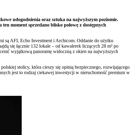
ątkowe udogodnienia oraz sztuka na najwyższym poziomie.
a ten moment sprzedano blisko połowę z dostępnych
mi są AFI, Echo Investment i Archicom. Oddanie do użytku
jdą się łącznie 132 lokale – od kawalerek liczących 28 m² po
docenić wyjątkową panoramę widoczną z okien na najwyższych
polskiej stolicy, która cieszy się opinią bezpiecznego, rozwijającego
nnych jest to rodzaj ciekawej inwestycji w nieruchomość premium w