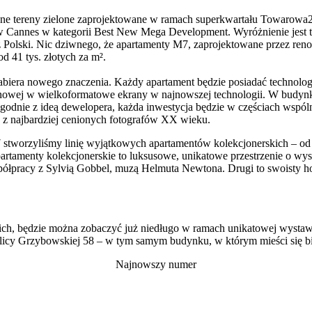
 tereny zielone zaprojektowane w ramach superkwartału Towarowa22.
Cannes w kategorii Best New Mega Development. Wyróżnienie jest ty
e z Polski. Nic dziwnego, że apartamenty M7, zaprojektowane przez r
d 41 tys. złotych za m².
biera nowego znaczenia. Każdy apartament będzie posiadać technologi
owej w wielkoformatowe ekrany w najnowszej technologii. W budynku zn
odnie z ideą dewelopera, każda inwestycja będzie w częściach wspóln
 z najbardziej cenionych fotografów XX wieku.
 stworzyliśmy linię wyjątkowych apartamentów kolekcjonerskich – od 
rtamenty kolekcjonerskie to luksusowe, unikatowe przestrzenie o wyso
półpracy z Sylvią Gobbel, muzą Helmuta Newtona. Drugi to swoisty ho
skich, będzie można zobaczyć już niedługo w ramach unikatowej wyst
 ulicy Grzybowskiej 58 – w tym samym budynku, w którym mieści się b
Najnowszy numer