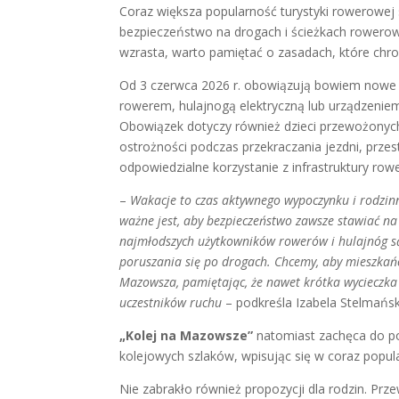
Coraz większa popularność turystyki rowerowej 
bezpieczeństwo na drogach i ścieżkach rowerow
wzrasta, warto pamiętać o zasadach, które chro
Od 3 czerwca 2026 r. obowiązują bowiem nowe pr
rowerem, hulajnogą elektryczną lub urządzenie
Obowiązek dotyczy również dzieci przewożony
ostrożności podczas przekraczania jezdni, prze
odpowiedzialne korzystanie z infrastruktury row
–
Wakacje to czas aktywnego wypoczynku i rodzin
ważne jest, aby bezpieczeństwo zawsze stawiać n
najmłodszych użytkowników rowerów i hulajnóg s
poruszania się po drogach. Chcemy, aby mieszkańcy
Mazowsza, pamiętając, że nawet krótka wycieczk
uczestników ruchu
– podkreśla Izabela Stelmańsk
„Kolej na Mazowsze”
natomiast zachęca do p
kolejowych szlaków, wpisując się w coraz popul
Nie zabrakło również propozycji dla rodzin. Pr