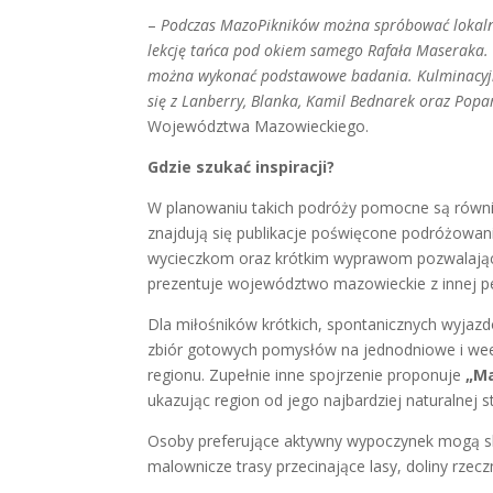
–
Podczas MazoPikników można spróbować lokalnyc
lekcję tańca pod okiem samego Rafała Maseraka.
można wykonać podstawowe badania. Kulminacyjn
się z Lanberry, Blanka, Kamil Bednarek oraz Pop
Województwa Mazowieckiego.
Gdzie szukać inspiracji?
W planowaniu takich podróży pomocne są równi
znajdują się publikacje poświęcone podróżowan
wycieczkom oraz krótkim wyprawom pozwalając
prezentuje województwo mazowieckie z innej p
Dla miłośników krótkich, spontanicznych wyja
zbiór gotowych pomysłów na jednodniowe i wee
regionu. Zupełnie inne spojrzenie proponuje
„M
ukazując region od jego najbardziej naturalnej s
Osoby preferujące aktywny wypoczynek mogą s
malownicze trasy przecinające lasy, doliny rzecz