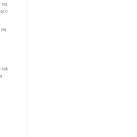
 się
ząco
 się
 tak
la