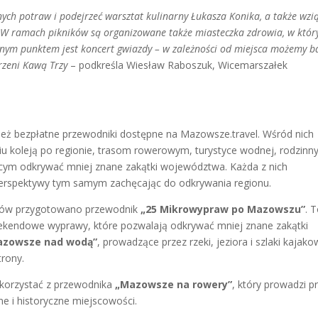
h potraw i podejrzeć warsztat kulinarny Łukasza Konika, a także wzi
 W ramach pikników są organizowane także miasteczka zdrowia, w któr
ym punktem jest koncert gwiazdy – w zależności od miejsca możemy b
arzeni Kawą Trzy
– podkreśla Wiesław Raboszuk, Wicemarszałek
eż bezpłatne przewodniki dostępne na Mazowsze.travel. Wśród nich
iu koleją po regionie, trasom rowerowym, turystyce wodnej, rodzin
ym odkrywać mniej znane zakątki województwa. Każda z nich
erspektywy tym samym zachęcając do odkrywania regionu.
zdów przygotowano przewodnik
„25 Mikrowypraw po Mazowszu”
. 
kendowe wyprawy, które pozwalają odkrywać mniej znane zakątki
azowsze nad wodą”
, prowadzące przez rzeki, jeziora i szlaki kajako
trony.
korzystać z przewodnika
„Mazowsze na rowery”
, który prowadzi p
ne i historyczne miejscowości.