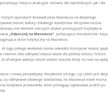
rezentując miejsca atrakcyjne zarówno dla najmłodszych, jak i dla
po różnych sposobach doświadczania Mazowsza od aktywnego
ywanie historii, kultury i lokalnego dziedzictwa. Wszystkie można
Stanowią one element szerszych działań promujących turystykę w
mpania
„Odpocznij na Mazowszu”
, zachęcająca mieszkańców i tury
inaugurująca sezon turystyczny na Mazowszu.
. W ciągu jednego weekendu można odwiedzić historyczne miasta, spędz
ów rowerem albo odkrywać miejsca ważne dla polskiej kultury i historii.
 że atrakcyjne wakacje można znaleźć znacznie bliżej, niż nam się wyda
sze z nowej perspektywy. Niezależnie od tego, czy celem jest akt
rą czy odkrywanie lokalnego dziedzictwa, na Mazowsze.travel można
 oraz bezpłatne przewodniki, które pomagają zaplanować podróż po
ski.