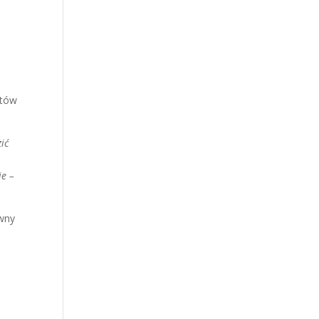
stów
ić
je –
ywny