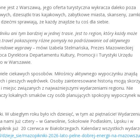
e jest z Warszawą, jego oferta turystyczna wykracza daleko poza
owych, dziesiątki tras kajakowych, zabytkowe miasta, skanseny, zamki
dziećmi sprawiają, że każdy znajdzie tu coś dla siebie.
ku ani tym bardziej w jednej trasie. Jest to region, który każdy może
e.travel pokazujemy różne pomysły na podróżowanie od aktywnego
kendowe wyprawy –
mówi Izabela Stelmańska, Prezes Mazowieckiej
ępca Dyrektora Departamentu Kultury, Promocji i Turystyki Urzędu
o w Warszawie.
iele ciekawych sposobów. Miłośnicy aktywnego wypoczynku znajdą
ch i pieszych wędrówek. Osoby zainteresowane historią mogą skorz
 miejsc związanych z najważniejszymi wydarzeniami regionu. Nie
iwaczy lokalnych smaków czy osób planujących spokojny wypoczynek 
ki. W ubiegłym roku było ich dziesięć, w tym aż piętnaście! Wydarzeni
 nami już cztery – w Garwolinie, Sokołowie Podlaskim, Lipsku i w
y piknik już 20 czerwca w Białobrzegach. Kalendarz wszystkich wydar
l/dzieje_sie/mazopikniki-2026-lato-pelne-dobrej-energii-na-mazowszu