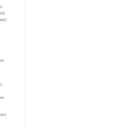
ąć
ych
awić
nym
To
we,
rzez