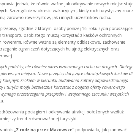
sprawia jednak, że równie ważne jak odkrywanie nowych miejsc staje
ych. Szczególnie w okresie wakacyjnym, kiedy ruch turystyczny znac
nią zarówno rowerzystów, jak i innych uczestników ruchu.
zepisy, zgodnie z którymi osoby poniżej 16. roku życia poruszające
m transportu osobistego muszą korzystać z kasków ochronnych.
ch rowerami. Równie ważne są elementy odblaskowe, zachowanie
strzeganie ograniczeń dotyczących hulajnóg elektrycznych oraz
erowej.
nych podróży, ale również okres wzmożonego ruchu na drogach. Dlatego
a pierwszym miejscu. Nowe przepisy dotyczące obowiązkowych kasków d
ą kolejnym krokiem w kierunku budowania kultury odpowiedzialnego
 i turyści mogli bezpiecznie korzystać z bogatej oferty rowerowego
a wymaga przestrzegania przepisów i wzajemnego szacunku wszystkich
a.
odróżowania pociągiem i odkrywania atrakcji położonych wzdłuż
arniejszy trend zrównoważonej turystyki.
zewodnik
„Z rodziną przez Mazowsze”
podpowiada, jak planować