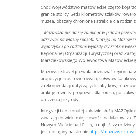
Choć województwo mazowieckie często kojarzon
granice stolicy. Setki kilometrów szlaków rower
muzea, obszary chronione i atrakcje dla rodzin z 
– Mazowsza nie da się zamknąć w jednym przewodni
odkrywać na własny sposób. Dlatego na Mazowsz
wypoczynku po rodzinne wyjazdy czy krótkie wee
Regionalnej Organizacji Turystycznej oraz Zast
Marszałkowskiego Województwa Mazowieckieg
Mazowsze.travel pozwala poznawać region na w
propozycje tras rowerowych, spływów kajakowy
z rekomendacji dotyczących zabytków, muzeów i
brakuje również propozycji dla rodzin, poszuk
otoczeniu przyrody.
Integracji i doskonałej zabawie służą MAZOpikni
zawitają do wielu miejscowości na Mazowszu. Za
Nowym Mieście nad Pilicą, a najbliższy rodzinn
jest dostępny na stronie
https://mazowsze.trave