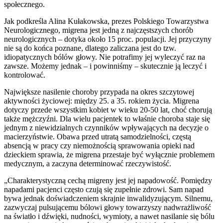
społecznego.
Jak podkreśla Alina Kułakowska, prezes Polskiego Towarzystwa
Neurologicznego, migrena jest jedną z najczęstszych chorób
neurologicznych – dotyka około 15 proc. populacji. Jej przyczyny
nie są do końca poznane, dlatego zaliczana jest do tzw.
idiopatycznych bólów głowy. Nie potrafimy jej wyleczyć raz na
zawsze. Możemy jednak – i powinniśmy – skutecznie ją leczyć i
kontrolować.
Największe nasilenie choroby przypada na okres szczytowej
aktywności życiowej: między 25. a 35. rokiem życia. Migrena
dotyczy przede wszystkim kobiet w wieku 20-50 lat, choć chorują
także mężczyźni. Dla wielu pacjentek to właśnie choroba staje się
jednym z niewidzialnych czynników wpływających na decyzje o
macierzyństwie. Obawa przed utratą samodzielności, częstą
absencją w pracy czy niemożnością sprawowania opieki nad
dzieckiem sprawia, że migrena przestaje być wyłącznie problemem
medycznym, a zaczyna determinować rzeczywistość.
„Charakterystyczną cechą migreny jest jej napadowość. Pomiędzy
napadami pacjenci często czują się zupełnie zdrowi. Sam napad
bywa jednak doświadczeniem skrajnie inwalidyzującym. Silnemu,
zazwyczaj pulsującemu bólowi głowy towarzyszy nadwrażliwość
na światło i dźwięki, nudności, wymioty, a nawet nasilanie się bólu