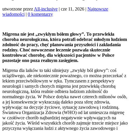
utworzone przez
All-inclusive
|
cze 11, 2026
|
Najnowsze
wiadomości
|
0 komentarzy
Migrena nie jest „zwykłym bólem głowy”. To przewlekła
choroba neurologiczna, która potrafi odebrać młodym ludziom
zdolność do pracy, chęć planowania przyszłości i zakładania
rodziny. Choć nowoczesne leczenie pozwala skutecznie
kontrolować chorobę, dla większości pacjentów w Polsce
pozostaje ono poza realnym zasięgiem.
Migrena dla laików to taki silniejszy „zwykły ból głowy”: coś
uciążliwego, ale niekoniecznie poważnego, co można przeczekać z
lekiem przeciwbólowym w ręku. Tymczasem z perspektywy
neurologii i samych chorych migrena jest przewlekłą chorobą
neurologiczną, która realnie odbiera ludziom zdolność do
normalnego życia. W Polsce dotyka nawet czterech milionów osób,
a jej konsekwencje wykraczają daleko poza sferę zdrowia,
wpływając na decyzje życiowe, sytuację zawodową i rodzinną.
Światowa Organizacja Zdrowia (WHO) od lat umieszcza migrenę
w czołówce chorób najbardziej negatywnie wpływających na
jakość życia. Wśród wszystkich chorób zajmuje trzecie miejsce jako
przyczyna wyłączania ludzi z aktywnego życia zawodowego i