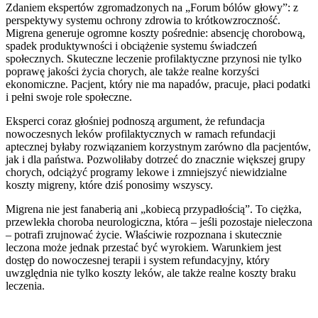
Zdaniem ekspertów zgromadzonych na „Forum bólów głowy”: z
perspektywy systemu ochrony zdrowia to krótkowzroczność.
Migrena generuje ogromne koszty pośrednie: absencję chorobową,
spadek produktywności i obciążenie systemu świadczeń
społecznych. Skuteczne leczenie profilaktyczne przynosi nie tylko
poprawę jakości życia chorych, ale także realne korzyści
ekonomiczne. Pacjent, który nie ma napadów, pracuje, płaci podatki
i pełni swoje role społeczne.
Eksperci coraz głośniej podnoszą argument, że refundacja
nowoczesnych leków profilaktycznych w ramach refundacji
aptecznej byłaby rozwiązaniem korzystnym zarówno dla pacjentów,
jak i dla państwa. Pozwoliłaby dotrzeć do znacznie większej grupy
chorych, odciążyć programy lekowe i zmniejszyć niewidzialne
koszty migreny, które dziś ponosimy wszyscy.
Migrena nie jest fanaberią ani „kobiecą przypadłością”. To ciężka,
przewlekła choroba neurologiczna, która – jeśli pozostaje nieleczona
– potrafi zrujnować życie. Właściwie rozpoznana i skutecznie
leczona może jednak przestać być wyrokiem. Warunkiem jest
dostęp do nowoczesnej terapii i system refundacyjny, który
uwzględnia nie tylko koszty leków, ale także realne koszty braku
leczenia.