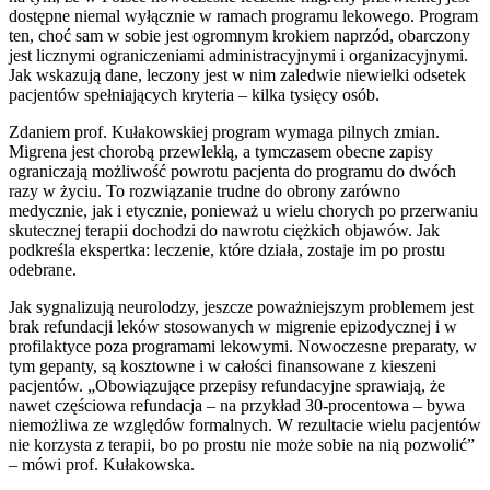
dostępne niemal wyłącznie w ramach programu lekowego. Program
ten, choć sam w sobie jest ogromnym krokiem naprzód, obarczony
jest licznymi ograniczeniami administracyjnymi i organizacyjnymi.
Jak wskazują dane, leczony jest w nim zaledwie niewielki odsetek
pacjentów spełniających kryteria – kilka tysięcy osób.
Zdaniem prof. Kułakowskiej program wymaga pilnych zmian.
Migrena jest chorobą przewlekłą, a tymczasem obecne zapisy
ograniczają możliwość powrotu pacjenta do programu do dwóch
razy w życiu. To rozwiązanie trudne do obrony zarówno
medycznie, jak i etycznie, ponieważ u wielu chorych po przerwaniu
skutecznej terapii dochodzi do nawrotu ciężkich objawów. Jak
podkreśla ekspertka: leczenie, które działa, zostaje im po prostu
odebrane.
Jak sygnalizują neurolodzy, jeszcze poważniejszym problemem jest
brak refundacji leków stosowanych w migrenie epizodycznej i w
profilaktyce poza programami lekowymi. Nowoczesne preparaty, w
tym gepanty, są kosztowne i w całości finansowane z kieszeni
pacjentów. „Obowiązujące przepisy refundacyjne sprawiają, że
nawet częściowa refundacja – na przykład 30-procentowa – bywa
niemożliwa ze względów formalnych. W rezultacie wielu pacjentów
nie korzysta z terapii, bo po prostu nie może sobie na nią pozwolić”
– mówi prof. Kułakowska.