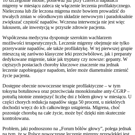
To szczególnie istotne, ponieważ już przy czterech napadach
migreny w miesiącu zaleca się włączenie leczenia profilaktycznego.
Nieleczona lub źle leczona migrena może bowiem prowadzić do
trwałych zmian w ośrodkowym układzie nerwowym i paradoksalnie
zwiększać częstość napadów. Wczesna interwencja nie jest więc
luksusem, ale inwestycją w przyszłe zdrowie pacjenta.
Współczesna medycyna dysponuje szerokim wachlarzem
możliwości terapeutycznych. Leczenie migreny obejmuje nie tylko
przerywanie napadów, ale także profilaktykę. W tej pierwszej grupie
mieszczą się zarówno klasyczne leki przeciwbólowe, jak i preparaty
dedykowane migrenie, takie jak tryptany czy nowsze: gepanty. W
cięższych postaciach choroby kluczowe znaczenie ma jednak
leczenie zapobiegające napadom, które może diametralnie zmienić
życie pacjenta.
Dostępne obecnie nowoczesne terapie profilaktyczne – w tym
toksyna botulinowa oraz przeciwciała monoklonalne anty-CGRP –
potrafią istotnie zmniejszyć liczbę dni z bólem głowy w miesiącu. U
części chorych redukcja napadów sięga 50 procent, u niektórych
dochodzi wręcz do ich całkowitego ustąpienia. Migrena, choć
pozostaje chorobą na całe życie, może być dzięki nim skutecznie
kontrolowana.
Problem, jaki podnoszono na „Forum bólów głowy”, polega jednak
na tym, że w Polsce nowoczesne leczenie migreny przewlekłej jest