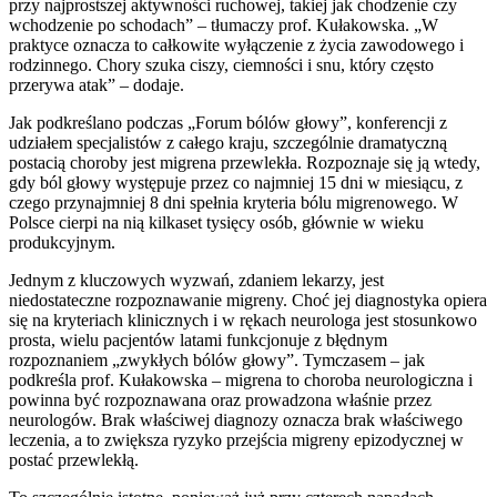
przy najprostszej aktywności ruchowej, takiej jak chodzenie czy
wchodzenie po schodach” – tłumaczy prof. Kułakowska. „W
praktyce oznacza to całkowite wyłączenie z życia zawodowego i
rodzinnego. Chory szuka ciszy, ciemności i snu, który często
przerywa atak” – dodaje.
Jak podkreślano podczas „Forum bólów głowy”, konferencji z
udziałem specjalistów z całego kraju, szczególnie dramatyczną
postacią choroby jest migrena przewlekła. Rozpoznaje się ją wtedy,
gdy ból głowy występuje przez co najmniej 15 dni w miesiącu, z
czego przynajmniej 8 dni spełnia kryteria bólu migrenowego. W
Polsce cierpi na nią kilkaset tysięcy osób, głównie w wieku
produkcyjnym.
Jednym z kluczowych wyzwań, zdaniem lekarzy, jest
niedostateczne rozpoznawanie migreny. Choć jej diagnostyka opiera
się na kryteriach klinicznych i w rękach neurologa jest stosunkowo
prosta, wielu pacjentów latami funkcjonuje z błędnym
rozpoznaniem „zwykłych bólów głowy”. Tymczasem – jak
podkreśla prof. Kułakowska – migrena to choroba neurologiczna i
powinna być rozpoznawana oraz prowadzona właśnie przez
neurologów. Brak właściwej diagnozy oznacza brak właściwego
leczenia, a to zwiększa ryzyko przejścia migreny epizodycznej w
postać przewlekłą.