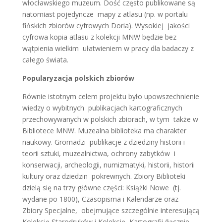
włocławskiego muzeum. Dość często publikowane są
natomiast pojedyncze mapy z atlasu (np. w portalu
fińskich zbiorów cyfrowych Doria). Wysokiej jakości
cyfrowa kopia atlasu z kolekcji MNW będzie bez
wątpienia wielkim ułatwieniem w pracy dla badaczy z
całego świata.
Popularyzacja polskich zbiorów
Równie istotnym celem projektu było upowszechnienie
wiedzy o wybitnych publikacjach kartograficznych
przechowywanych w polskich zbiorach, w tym także w
Bibliotece MNW. Muzealna biblioteka ma charakter
naukowy. Gromadzi publikacje z dziedziny historii i
teorii sztuki, muzealnictwa, ochrony zabytków i
konserwacji, archeologii, numizmatyki, historii, historii
kultury oraz dziedzin pokrewnych. Zbiory Biblioteki
dzielą się na trzy główne części: Książki Nowe (tj.
wydane po 1800), Czasopisma i Kalendarze oraz
Zbiory Specjalne, obejmujące szczególnie interesującą
Kolekcję Starodruków i Kolekcję Kartografii (łącznie