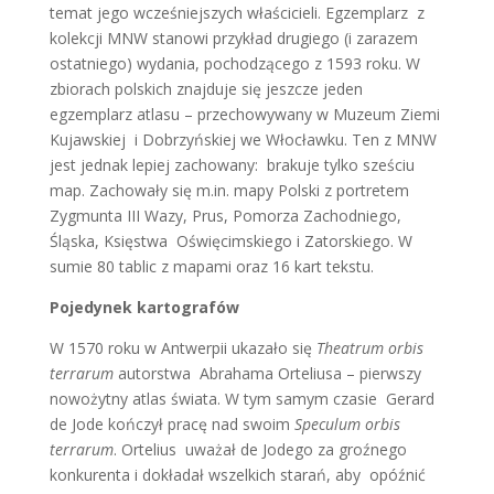
temat jego wcześniejszych właścicieli. Egzemplarz z
kolekcji MNW stanowi przykład drugiego (i zarazem
ostatniego) wydania, pochodzącego z 1593 roku. W
zbiorach polskich znajduje się jeszcze jeden
egzemplarz atlasu – przechowywany w Muzeum Ziemi
Kujawskiej i Dobrzyńskiej we Włocławku. Ten z MNW
jest jednak lepiej zachowany: brakuje tylko sześciu
map. Zachowały się m.in. mapy Polski z portretem
Zygmunta III Wazy, Prus, Pomorza Zachodniego,
Śląska, Księstwa Oświęcimskiego i Zatorskiego. W
sumie 80 tablic z mapami oraz 16 kart tekstu.
Pojedynek kartografów
W 1570 roku w Antwerpii ukazało się
Theatrum orbis
terrarum
autorstwa Abrahama Orteliusa – pierwszy
nowożytny atlas świata. W tym samym czasie Gerard
de Jode kończył pracę nad swoim
Speculum orbis
terrarum
. Ortelius uważał de Jodego za groźnego
konkurenta i dokładał wszelkich starań, aby opóźnić