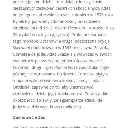
publikację jego dzieła – utrudniał m.in. uzyskanie
niezbędnych zezwoleń cesarskich i kościelnych. Atlas
de Jodego ostatecznie ukazał się dopiero w 1578 roku.
Rynek był już wtedy zdominowany przez dzieło
Orteliusa (przed 1612 rokiem
Theatrum…
doczekało się
35 wydań w różnych językach). Próbę przełamania
tego monopolu stanowiła druga, poszerzona edycja
Speculum
opublikowana w 1593 przez syna Gerarda,
Cornelisa de Jode. Atlas ukazał się wówczas w dwóch
wariantach: pierwszy pod tytułem
Speculum orbis
terrarum
, drugi –
Speculum orbis terrae
. Druku nigdy
później nie wznawiano. Po śmierci Cornelisa płyty z
mapami wykupił wydawca kolejnych edycji atlasu
Orteliusa, zapewne po to, aby uniemożliwić
wznowienie dzieła jego konkurentów. Te wszystkie
okoliczności sprawiły, że egzemplarze atlasu de
Jodych są dziś wyjątkową rzadkością.
Zachować atlas
Od 2019 roku MNW realizuje projekt „Zachowanie