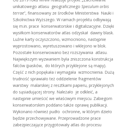
unikatowego atlasu geograficznego
Speculum orbis
terrae
”, finansowany ze środków Ministerstwa Nauki i
Szkolnictwa Wyższego. W ramach projektu odbywają
się m.in. prace konserwatorskie i digitalizacyjne. Dzięki
wysiłkom konserwatorów atlas odzyskał dawny blask.
Luźne karty oczyszczono, wzmocniono, następnie
wyprostowano, wyretuszowano i wklejono w blok.
Pozostałe konserwowano bez rozszywania atlasu.
Największym wyzwaniem była zniszczona konstrukcja
falców (pasków, do których przyklejone są mapy).
Część z nich popękała i wymagała wzmocnienia. Dużą
trudność sprawiało też oddzielenie fragmentów
warstwy malarskiej z resztkami papieru, przyklejonych
do sąsiadującej strony. Należało je odkleić, a
następnie umieścić we właściwym miejscu. Zabiegom
konserwatorskim poddano także oprawę publikacji.
Wykonano również pudło ochronne, w którym dzieło
będzie przechowywane. Przeprowadzone prace
zabezpieczające przygotowały atlas do procesu