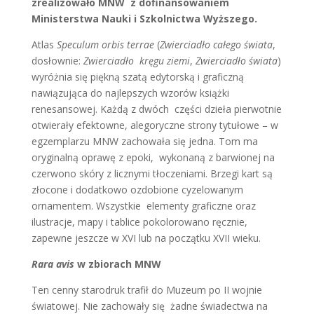
zrealizowało MNW z dofinansowaniem
Ministerstwa Nauki i Szkolnictwa Wyższego.
Atlas
Speculum orbis terrae
(
Zwierciadło całego świata
,
dosłownie:
Zwierciadło kręgu ziemi
,
Zwierciadło świata
)
wyróżnia się piękną szatą edytorską i graficzną
nawiązująca do najlepszych wzorów książki
renesansowej. Każdą z dwóch części dzieła pierwotnie
otwierały efektowne, alegoryczne strony tytułowe – w
egzemplarzu MNW zachowała się jedna. Tom ma
oryginalną oprawę z epoki, wykonaną z barwionej na
czerwono skóry z licznymi tłoczeniami. Brzegi kart są
złocone i dodatkowo ozdobione cyzelowanym
ornamentem. Wszystkie elementy graficzne oraz
ilustracje, mapy i tablice pokolorowano ręcznie,
zapewne jeszcze w XVI lub na początku XVII wieku.
Rara avis
w zbiorach MNW
Ten cenny starodruk trafił do Muzeum po II wojnie
światowej. Nie zachowały się żadne świadectwa na