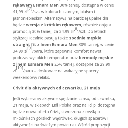
rękawem Esmara Men
30% taniej, dostępna w cenie
[7]
41,99 zł
/szt. w kolorach czarnym, białym i
jasnoniebieskim. Alternatywą na bardziej upalne dni
będzie
wersja z krótkim rękawem
, również objęta
[8]
promocją 30% taniej, za 34,99 zł
/szt. Do letnich
stylizacji idealnie pasują także
spodnie męskie
straight fit z lnem Esmara Men
30% taniej, w cenie
[9]
34,99 zł
/para, które zapewnią komfort nawet
podczas wysokich temperatur oraz
bermudy męskie
z lnem Esmara Men
25% taniej, dostępne za 29,99
[10]
zł
/para – doskonałe na wakacyjne spacery i
weekendowy relaks.
Crivit dla aktywnych od czwartku, 21 maja
Jeśli wybieramy aktywne spędzanie czasu, od czwartku,
21 maja, w sklepach Lidl Polska oraz na lidl.pl dostępna
będzie nowa oferta Crivit, stworzona z myślą o
miłośnikach górskich wędrówek, długich spacerów i
aktywności na świeżym powietrzu. Wśród propozycji