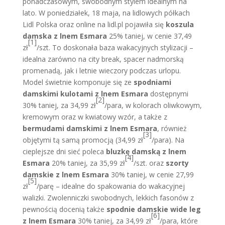
ponadczasowym, swobodnym stylem idealnym na
lato. W poniedziałek, 18 maja, na lidlowych półkach
Lidl Polska oraz online na lidl.pl pojawiła się
koszula
damska z lnem Esmara
25% taniej, w cenie 37,49
[1]
zł
/szt. To doskonała baza wakacyjnych stylizacji –
idealna zarówno na city break, spacer nadmorską
promenadą, jak i letnie wieczory podczas urlopu.
Model świetnie komponuje się ze
spodniami
damskimi kulotami z lnem Esmara
dostępnymi
[2]
30% taniej, za 34,99 zł
/para, w kolorach oliwkowym,
kremowym oraz w kwiatowy wzór, a także z
bermudami damskimi z lnem Esmara
, również
[3]
objętymi tą samą promocją (34,99 zł
/para). Na
cieplejsze dni sieć poleca
bluzkę damską z lnem
[4]
Esmara
20% taniej, za 35,99 zł
/szt. oraz
szorty
damskie z lnem Esmara
30% taniej, w cenie 27,99
[5]
zł
/parę – idealne do spakowania do wakacyjnej
walizki. Zwolenniczki swobodnych, lekkich fasonów z
pewnością docenią także
spodnie damskie wide leg
[6]
z lnem
Esmara
30% taniej, za 34,99 zł
/para, które