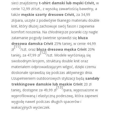
sieci znajdziemy
t-shirt damski lub męski Crivit,
w
cenie 12,99 zł/szt., z wysoką zawartością bawełny, a
także
męskie szorty dresowe Crivit,
za 34,99
zł/para, uszyte z podwójnie tkanego materiału double
knit, który dłużej zachowuje swój fason i zapewnia
komfort noszenia. Na chłodniejsze poranki czy nagłe
załamanie pogody świetnie sprawdzi się
bluza
dresowa damska Crivit
25% taniej, w cenie 44,99
[11]
zł
/szt. oraz
bluza dresowa męska Crivit
20%
[12]
taniej, za 47,99 zł
/szt. Modele wyróżniają się
swobodnym krojem, strukturą double knit oraz
materiałem odprowadzającym wilgoć, dzięki czemu
doskonale sprawdzą się podczas aktywnego dnia.
Uzupełnieniem outdoorowych stylizacji będą
sandały
trekkingowe damskie lub męskie Crivit
20 zł
[13]
taniej, dostępne za 49,99 zł
/para, wyposażone w
wyprofilowaną i elastyczną podeszwę, która zapewni
wygodę nawet podczas długich spacerów i
wakacyjnych wycieczek.