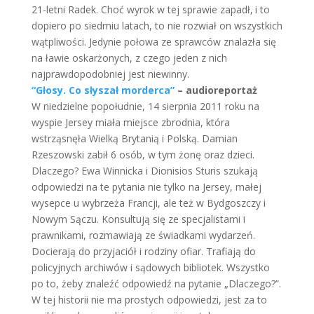
21-letni Radek. Choć wyrok w tej sprawie zapadł‚ i to
dopiero po siedmiu latach, to nie rozwiał on wszystkich
wątpliwości. Jedynie połowa ze sprawców znalazła się
na ławie oskarżonych, z czego jeden z nich
najprawdopodobniej jest niewinny.
“Głosy. Co słyszał morderca”
– audioreportaż
W niedzielne popołudnie, 14 sierpnia 2011 roku na
wyspie Jersey miała miejsce zbrodnia, która
wstrząsnęła Wielką Brytanią i Polską. Damian
Rzeszowski zabił 6 osób, w tym żonę oraz dzieci.
Dlaczego? Ewa Winnicka i Dionisios Sturis szukają
odpowiedzi na te pytania nie tylko na Jersey, małej
wysepce u wybrzeża Francji, ale też w Bydgoszczy i
Nowym Sączu. Konsultują się ze specjalistami i
prawnikami, rozmawiają ze świadkami wydarzeń.
Docierają do przyjaciół i rodziny ofiar. Trafiają do
policyjnych archiwów i sądowych bibliotek. Wszystko
po to, żeby znaleźć odpowiedź na pytanie „Dlaczego?”.
W tej historii nie ma prostych odpowiedzi, jest za to