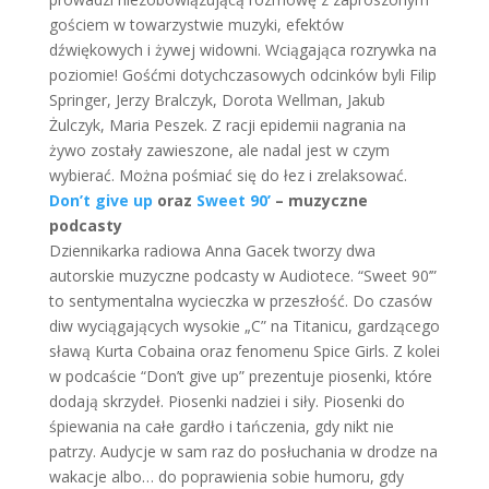
gościem w towarzystwie muzyki, efektów
dźwiękowych i żywej widowni. Wciągająca rozrywka na
poziomie! Gośćmi dotychczasowych odcinków byli Filip
Springer, Jerzy Bralczyk, Dorota Wellman, Jakub
Żulczyk, Maria Peszek. Z racji epidemii nagrania na
żywo zostały zawieszone, ale nadal jest w czym
wybierać. Można pośmiać się do łez i zrelaksować.
Don’t give up
oraz
Sweet 90’
– muzyczne
podcasty
Dziennikarka radiowa Anna Gacek tworzy dwa
autorskie muzyczne podcasty w Audiotece. “Sweet 90’”
to sentymentalna wycieczka w przeszłość. Do czasów
diw wyciągających wysokie „C” na Titanicu, gardzącego
sławą Kurta Cobaina oraz fenomenu Spice Girls. Z kolei
w podcaście “Don’t give up” prezentuje piosenki, które
dodają skrzydeł. Piosenki nadziei i siły. Piosenki do
śpiewania na całe gardło i tańczenia, gdy nikt nie
patrzy. Audycje w sam raz do posłuchania w drodze na
wakacje albo… do poprawienia sobie humoru, gdy