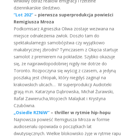
wnikliwy obraz realiów emigracji i rzetelne
dziennikarskie śledztwo.
“Lot 202”
– pierwsza superprodukcja powieści
Remigiusza Mroza
Podkomisarz Agnieszka Oliwa zostaje wezwana na
miejsce odnalezienia zwłok. Doszło tam do
spektakularnego samobójstwa czy wyjątkowo
makabrycznej zbrodni? Tymczasem z Okęcia startuje
samolot z premierem na pokładzie. Szybko okazuje
się, że najprawdopodobniej nigdy nie dotrze do
Toronto. Rozpoczyna się wyścig z czasem, a jedyną
poszlaką jest chłopak, który niegdyś zaginął na
krakowskich ulicach… W superprodukcji Audioteki
grają m.in. Katarzyna Dąbrowska, Michał Żurawski,
Rafał Zawierucha,Wojciech Malajkat i Krystyna
Czubówna.
„Osiedle RZNiW”
– thriller w rytmie hip-hopu
Najnowsza powieść Remigiusza Mroza w formie
audioserialu opowiada o początkach lat
dwutysięcznych. Wielkie blokowisko żyje w rytmie rapu