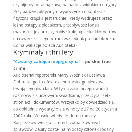
czy pijemy poranną kawę na patio z widokiem na góry.
Przy bardziej aktywnym wypoczynku o kontakt z
fizyczną książką jest trudniej. Kiedy wędrujesz przez
leśne ostępy z plecakiem, przepływasz łodzią
mazurskie jezioro czy robisz kolejną setkę kilometrów
na rowerze – sięgnąć możesz jednak po audiobooka.
Co na wakacje poleca Audioteka?
Kryminały i thrillery
“Czwarty zabójca mojego syna”
– polskie true
crime
Audioserial reporterski Marty Woźniak i Lesława
Dobruckiego to efekt dziennikarskiego śledztwa
trwającego dwa lata. W tym czasie przeprowadzili
rozmowy z kluczowymi świadkami, przeczytali setki
stron akt i dokumentów. Wszystko by dowiedzieć się,
co dokładnie wydarzyło się w nocy z 27 na 28 stycznia
2002 roku. Właśnie wtedy do domu rodziny
Kacprzaków weszło czterech zamaskowanych
sprawców. Zabity został najmłodszy członek rodziny –