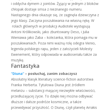
i oddycha dymem z jointów. Żyjący w jednym z bloków
chłopak dostaje smsa z nieznanego numeru.
Następnego dnia okazuje się, że zaginęła dziewczyna z
jego klasy. Zaczyna poszukiwania na własną rękę. W
rolach głównych w produkcji Audioteki występują
Antoni Królikowski, jako zbuntowany Deso, i Julia
Wieniawa jako Żaba – koleżanka, która pomaga mu w
poszukiwaniach. Poza nimi ważną rolę odegra Vienio,
legenda polskiego rapu, jeden z założycieli Molesty
Ewenement, który odpowiada w audioserialu także za
muzykę.
Fantastyka
“Diuna”
– posłuchaj, zanim zobaczysz
Absolutny klasyk literatury science-fiction autorstwa
Franka Herberta. Tytułowa Diuna jest źródłem
melanżu – substancji mającej niezwykłe właściwości,
przedłużającej życie. To dzięki niej można odbywać
dłuższe i dalsze podróże kosmiczne, a także
przewidywać przyszłość. O Diunę, czyli planetę Arrakis