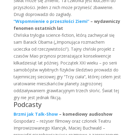
Świat może się zmienić. Ta czwórka jest kluczem do
przyszłości. Jeden z nich może przynieść zbawienie.
Drugi doprowadzi do zagłady.
“Wspomnienie o przeszłości Ziemi”
– wydawniczy
fenomen ostatnich lat
Chińska trylogia science-fiction, którą zachwycał się
sam Barack Obama („Imponująca rozmachem
ucieczka od rzeczywistości”). Tajny chiński projekt z
czasów Mao przynosi przerażające konsekwencje
kilkadziesiąt lat później. Początek XXI wieku – po serii
samobójstw wybitnych fizyków śledztwo prowadzi do
tajemniczej sieciowej gry “Trzy ciała”, której celem jest
uratowanie mieszkańców planety zagrożonej
oddziaływaniem grawitacyjnym trzech słońc. Świat tej
gry nie jest jednak fikcją.
Podcasty
Brzmi jak Talk-Show
– komediowy audioshow
Gospodarz – reżyser filmowy oraz członek Teatru
Improwizowanego Klancyk, Maciej Buchwald –
prowadzi niezobowiązującą rozmowę z zaproszonym