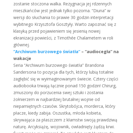
zostanie stoczona walka. Rezygnacja jej rdzennych
mieszkańców jest jednak tylko pozorna. “Diuna” w
wersji do słuchania to prawie 30 godzin interpretacji
wybitnego Krzysztofa Gosztyły. Warto zapoznać się z
klasyką przed pojawieniem się jesienią nowej
ekranizacji powieści, z Timothée Chalametem w roli
głównej.
“Archiwum burzowego światła”
– “audiocegła” na
wakacje
Seria “Archiwum burzowego światła” Brandona
Sandersona to pozycja dla tych, którzy lubią totalnie
zagłębić się w wyimaginowanym świecie. Cztery części
audiobooka trwają łącznie ponad 150 godzin! Chirurg,
zmuszony do porzucenia swej sztuki i zostania
żołnierzem w najbardziej brutalnej wojnie od
niepamiętnych czasów. Skrytobójca, morderca, który
płacze, kiedy zabija. Oszustka, młoda kobieta,
skrywająca za płaszczem z kłamstw swoją prawdziwą
naturę. Arcyksiążę, wojownik, owładnięty żądzą krwi.