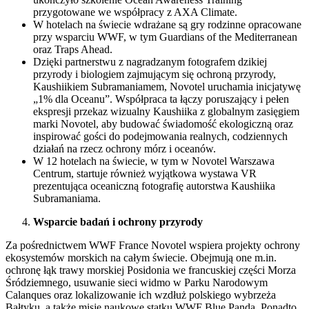
przygotowane we współpracy z AXA Climate.
W hotelach na świecie wdrażane są gry rodzinne opracowane
przy wsparciu WWF, w tym Guardians of the Mediterranean
oraz Traps Ahead.
Dzięki partnerstwu z nagradzanym fotografem dzikiej
przyrody i biologiem zajmującym się ochroną przyrody,
Kaushiikiem Subramaniamem, Novotel uruchamia inicjatywę
„1% dla Oceanu”. Współpraca ta łączy poruszający i pełen
ekspresji przekaz wizualny Kaushiika z globalnym zasięgiem
marki Novotel, aby budować świadomość ekologiczną oraz
inspirować gości do podejmowania realnych, codziennych
działań na rzecz ochrony mórz i oceanów.
W 12 hotelach na świecie, w tym w Novotel Warszawa
Centrum, startuje również wyjątkowa wystawa VR
prezentująca oceaniczną fotografię autorstwa Kaushiika
Subramaniama.
Wsparcie badań i ochrony przyrody
Za pośrednictwem WWF France Novotel wspiera projekty ochrony
ekosystemów morskich na całym świecie. Obejmują one m.in.
ochronę łąk trawy morskiej Posidonia we francuskiej części Morza
Śródziemnego, usuwanie sieci widmo w Parku Narodowym
Calanques oraz lokalizowanie ich wzdłuż polskiego wybrzeża
Bałtyku, a także misje naukowe statku WWF Blue Panda. Ponadto