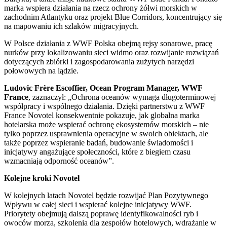
marka wspiera działania na rzecz ochrony żółwi morskich w
zachodnim Atlantyku oraz projekt Blue Corridors, koncentrujący się
na mapowaniu ich szlaków migracyjnych.
W Polsce działania z WWF Polska obejmą rejsy sonarowe, pracę
nurków przy lokalizowaniu sieci widmo oraz rozwijanie rozwiązań
dotyczących zbiórki i zagospodarowania zużytych narzędzi
połowowych na lądzie.
Ludovic Frère Escoffier, Ocean Program Manager, WWF
France
, zaznaczył: „Ochrona oceanów wymaga długoterminowej
współpracy i wspólnego działania. Dzięki partnerstwu z WWF
France Novotel konsekwentnie pokazuje, jak globalna marka
hotelarska może wspierać ochronę ekosystemów morskich – nie
tylko poprzez usprawnienia operacyjne w swoich obiektach, ale
także poprzez wspieranie badań, budowanie świadomości i
inicjatywy angażujące społeczności, które z biegiem czasu
wzmacniają odporność oceanów”.
Kolejne kroki Novotel
W kolejnych latach Novotel będzie rozwijać Plan Pozytywnego
Wpływu w całej sieci i wspierać kolejne inicjatywy WWF.
Priorytety obejmują dalszą poprawę identyfikowalności ryb i
owoców morza, szkolenia dla zespołów hotelowych, wdrażanie w