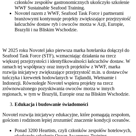
członków zespołów gastronomicznych ukończyło szkolenie
WWF Sustainable Seafood Training.
Novotel razem z WWF, Seafood Task Force i partnerami
branżowymi kontynuuje projekty zwiększające przejrzystość
łańcuchów dostaw ryb i owoców morza w Azji, Europie,
Brazylii i na Bliskim Wschodzie.
W 2025 roku Novotel jako pierwsza marka hotelarska dołączył do
Seafood Task Force (STF), wzmacniając działania na rzecz
większej przejrzystości i identyfikowalności łańcuchów dostaw. W
ramach tej współpracy oraz innych projektów z WWF, marka
rozwija inicjatywy zwiększające przejrzystość m.in. u dostawców
tuńczyka i krewetek hodowlanych w Tajlandii, Wietnamie i
Indonezji. Równolegle Novotel wspiera projekty na rzecz
zrównoważonego pozyskiwania owoców morza w innych
regionach, w tym w Brazylii, Europie oraz na Bliskim Wschodzie.
Edukacja i budowanie świadomości
Novotel rozwija inicjatywy edukacyjne, które pomagają zespołom,
gościom i rodzinom lepiej zrozumieć znaczenie kondycji oceanów.
Ponad 3200 Heartists, czyli członków zespołów hotelowych,
ukończyło szkolenie Ocean Awareness Training