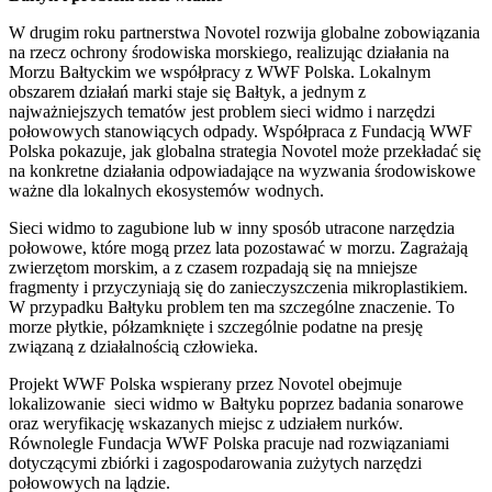
W drugim roku partnerstwa Novotel rozwija globalne zobowiązania
na rzecz ochrony środowiska morskiego, realizując działania na
Morzu Bałtyckim we współpracy z WWF Polska. Lokalnym
obszarem działań marki staje się Bałtyk, a jednym z
najważniejszych tematów jest problem sieci widmo i narzędzi
połowowych stanowiących odpady. Współpraca z Fundacją WWF
Polska pokazuje, jak globalna strategia Novotel może przekładać się
na konkretne działania odpowiadające na wyzwania środowiskowe
ważne dla lokalnych ekosystemów wodnych.
Sieci widmo to zagubione lub w inny sposób utracone narzędzia
połowowe, które mogą przez lata pozostawać w morzu. Zagrażają
zwierzętom morskim, a z czasem rozpadają się na mniejsze
fragmenty i przyczyniają się do zanieczyszczenia mikroplastikiem.
W przypadku Bałtyku problem ten ma szczególne znaczenie. To
morze płytkie, półzamknięte i szczególnie podatne na presję
związaną z działalnością człowieka.
Projekt WWF Polska wspierany przez Novotel obejmuje
lokalizowanie sieci widmo w Bałtyku poprzez badania sonarowe
oraz weryfikację wskazanych miejsc z udziałem nurków.
Równolegle Fundacja WWF Polska pracuje nad rozwiązaniami
dotyczącymi zbiórki i zagospodarowania zużytych narzędzi
połowowych na lądzie.