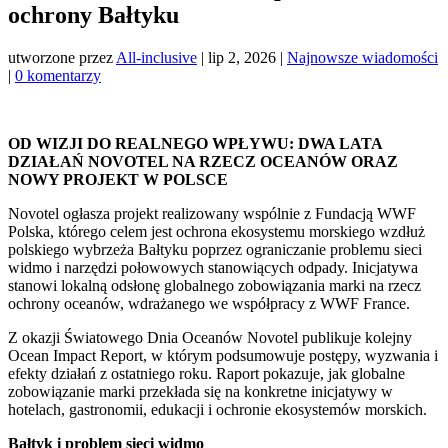
ochrony Bałtyku
utworzone przez
All-inclusive
|
lip 2, 2026
|
Najnowsze wiadomości
|
0 komentarzy
OD WIZJI DO REALNEGO WPŁYWU: DWA LATA
DZIAŁAŃ NOVOTEL NA RZECZ OCEANÓW ORAZ
NOWY PROJEKT W POLSCE
Novotel ogłasza projekt realizowany wspólnie z Fundacją WWF
Polska, którego celem jest ochrona ekosystemu morskiego wzdłuż
polskiego wybrzeża Bałtyku poprzez ograniczanie problemu sieci
widmo i narzędzi połowowych stanowiących odpady. Inicjatywa
stanowi lokalną odsłonę globalnego zobowiązania marki na rzecz
ochrony oceanów, wdrażanego we współpracy z WWF France.
Z okazji Światowego Dnia Oceanów Novotel publikuje kolejny
Ocean Impact Report, w którym podsumowuje postępy, wyzwania i
efekty działań z ostatniego roku. Raport pokazuje, jak globalne
zobowiązanie marki przekłada się na konkretne inicjatywy w
hotelach, gastronomii, edukacji i ochronie ekosystemów morskich.
Bałtyk i problem sieci widmo