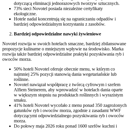
dotyczącą eliminacji jednorazowych tworzyw sztucznych.
73% sieci Novotel posiada niezależne certyfikaty
ekologiczne.
Hotele nadal koncentrują się na ograniczaniu odpadów i
bardziej odpowiedzialnym korzystaniu z zasobów.
Bardziej odpowiedzialne nawyki żywieniowe
Novotel rozwija w swoich hotelach smaczne, bardziej zbilansowane
propozycje kulinarne o mniejszym wpływie na środowisko. Marka
rozwija także bardziej odpowiedzialne praktyki pozyskiwania ryb i
owoców morza.
50% hoteli Novotel oferuje obecnie menu, w którym co
najmniej 25% pozycji stanowią dania wegetariańskie lub
roślinne.
Novotel nawiązał współpracę z twórcą cyfrowym i szefem
Alfiem Steinerem, aby wprowadzić w hotelach dania oparte
w większym stopniu na produktach roślinnych i wyrazistym
smaku.
41% hoteli Novotel wycofało z menu ponad 350 zagrożonych
gatunków ryb i owoców morza, zgodnie z zasadami WWF
dotyczącymi odpowiedzialnego pozyskiwania ryb i owoców
morza.
Do połowy maja 2026 roku ponad 1600 szefów kuchni i