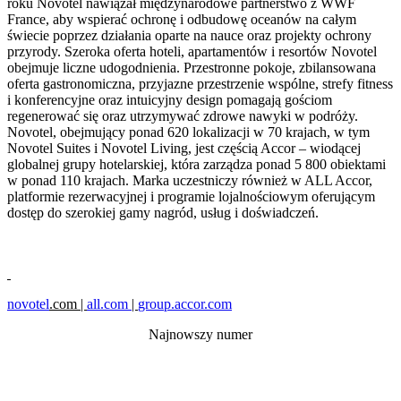
roku Novotel nawiązał międzynarodowe partnerstwo z WWF
France, aby wspierać ochronę i odbudowę oceanów na całym
świecie poprzez działania oparte na nauce oraz projekty ochrony
przyrody. Szeroka oferta hoteli, apartamentów i resortów Novotel
obejmuje liczne udogodnienia. Przestronne pokoje, zbilansowana
oferta gastronomiczna, przyjazne przestrzenie wspólne, strefy fitness
i konferencyjne oraz intuicyjny design pomagają gościom
regenerować się oraz utrzymywać zdrowe nawyki w podróży.
Novotel, obejmujący ponad 620 lokalizacji w 70 krajach, w tym
Novotel Suites i Novotel Living, jest częścią Accor – wiodącej
globalnej grupy hotelarskiej, która zarządza ponad 5 800 obiektami
w ponad 110 krajach. Marka uczestniczy również w ALL Accor,
platformie rezerwacyjnej i programie lojalnościowym oferującym
dostęp do szerokiej gamy nagród, usług i doświadczeń.
novotel
.com |
all.com
|
group.accor.com
Najnowszy numer