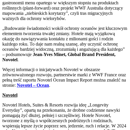
gastronomii menu opartego w większym stopniu na produktach
roślinnych (plant-forward) oraz projekt WWF Australia dotyczący
mapowania „niebieskich korytarzy”, czyli tras migracyjnych
ważnych dla ochrony wielorybów.
„Budowanie świadomości wokół ochrony oceanów jest kluczowym
elementem tworzenia trwałej zmiany. Hotele mają wyjątkową
okazję do nawiązywania kontaktu z milionami gości i rodzin
każdego roku. To daje nam realną szansę, aby uczynić ochronę
oceanów bardziej widoczną, zrozumiałą i angażującą dla każdego”
– podsumowuje
Jean-Yves Minet, Global Brand President,
Novotel
.
Więcej informacji o inicjatywach Novotel w obszarze
zrównoważonego rozwoju, partnerstwie marki z WWF France oraz
pełną treść raportu Novotel Ocean Impact Report można znaleźć na
stronie:
Novotel – Ocean
.
Novotel
Novotel Hotels, Suites & Resorts rozwija ideę „Longevity
Everyday”, opartą na przekonaniu, że drobne codzienne nawyki
pomagają żyć dłużej, pełniej i szczęśliwiej. Hotele Novotel,
tworzone z myślą o współczesnych podróżnych i rodzinach,
wspierają lepsze życie poprzez sen, jedzenie, ruch i relacje. W 2024