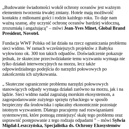
„Budowanie świadomości wokół ochrony oceanów jest ważnym
elementem tworzenia trwałej zmiany. Hotele mają możliwość
kontaktu z milionami gości i rodzin każdego roku. To daje nam
ważną szansę, aby uczynić ochronę oceanów bardziej widoczną,
zrozumiałą i angażującą” – mówi
Jean-Yves Minet, Global Brand
President, Novotel.
Fundacja WWF Polska od lat działa na rzecz ograniczania problemu
sieci widmo. W ramach wcześniejszych projektów z Bałtyku
wyłowiono ok. 300 ton takich odpadów. Doświadczenie pokazuje
jednak, że skuteczne przeciwdziałanie temu wyzwaniu wymaga nie
tylko działań interwencyjnych na morzu, lecz także
odpowiedzialnego podejścia do narzędzi połowowych po
zakończeniu ich użytkowania.
„ Skuteczne ograniczenie problemu narzędzi połowowych
stanowiących odpady wymaga działań zarówno na morzu, jak i na
lądzie. Sieci widmo nadal zagrażają morskim ekosystemom, a
zagospodarowanie zużytego sprzętu rybackiego w sposób
bezpieczny dla środowiska i opłacalny ekonomicznie pozostaje
istotnym wyzwaniem. Dlatego pracujemy nad rozwiązaniami
systemowymi, które pomogą zmniejszyć skalę tego problemu oraz
usprawnić postępowanie z tego rodzaju odpadami ” – mówi
Sylwia
Migdał-Leszczyńska, Specjalistka ds. Ochrony Ekosystemów