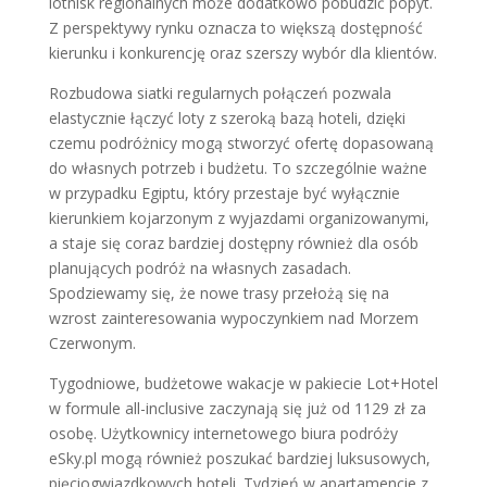
lotnisk regionalnych może dodatkowo pobudzić popyt.
Z perspektywy rynku oznacza to większą dostępność
kierunku i konkurencję oraz szerszy wybór dla klientów.
Rozbudowa siatki regularnych połączeń pozwala
elastycznie łączyć loty z szeroką bazą hoteli, dzięki
czemu podróżnicy mogą stworzyć ofertę dopasowaną
do własnych potrzeb i budżetu. To szczególnie ważne
w przypadku Egiptu, który przestaje być wyłącznie
kierunkiem kojarzonym z wyjazdami organizowanymi,
a staje się coraz bardziej dostępny również dla osób
planujących podróż na własnych zasadach.
Spodziewamy się, że nowe trasy przełożą się na
wzrost zainteresowania wypoczynkiem nad Morzem
Czerwonym.
Tygodniowe, budżetowe wakacje w pakiecie Lot+Hotel
w formule all-inclusive zaczynają się już od 1129 zł za
osobę. Użytkownicy internetowego biura podróży
eSky.pl mogą również poszukać bardziej luksusowych,
pięciogwiazdkowych hoteli. Tydzień w apartamencie z