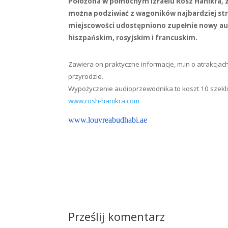
Położona w północnym Izraelu Rosz Hanikra, z
można podziwiać z wagoników najbardziej stro
miejscowości udostępniono zupełnie nowy aud
hiszpańskim, rosyjskim i francuskim.
Zawiera on praktyczne informacje, m.in o atrakcjach 
przyrodzie.
Wypożyczenie audioprzewodnika to koszt 10 szekli
www.rosh-hanikra.com
www.louvreabudhabi.ae
Prześlij komentarz