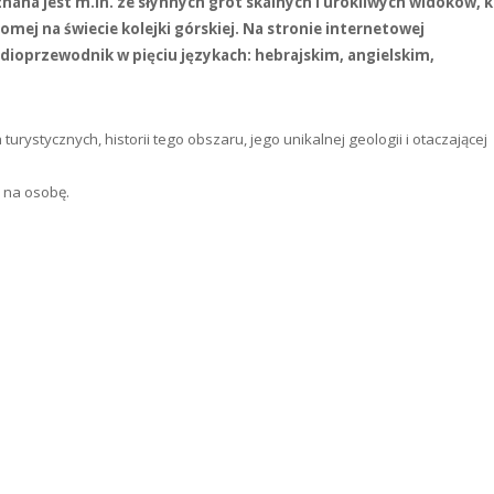
nana jest m.in. ze słynnych grot skalnych i urokliwych widoków, 
mej na świecie kolejki górskiej. Na stronie internetowej
ioprzewodnik w pięciu językach: hebrajskim, angielskim,
turystycznych, historii tego obszaru, jego unikalnej geologii i otaczającej
 na osobę.