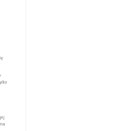
i
ię
w
ylko
W
jej
zna