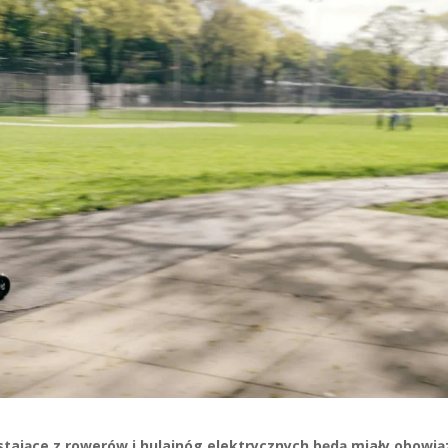
ystające z rowerów i hulajnóg elektrycznych będą miały obowi