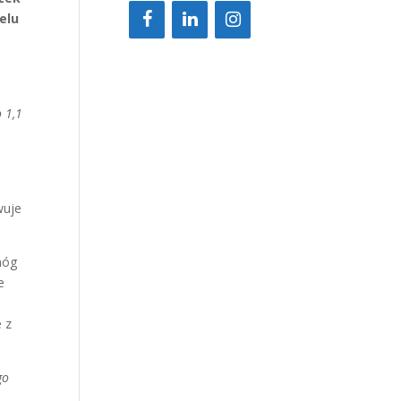
elu
 1,1
z
wuje
nóg
e
e z
go