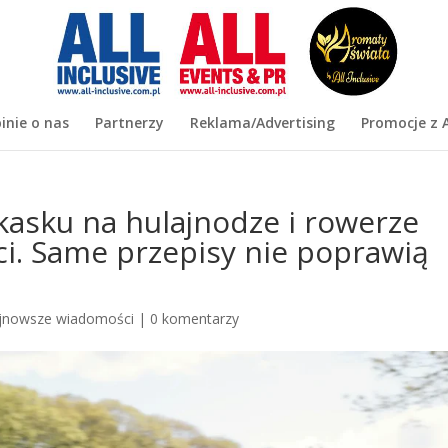
inie o nas
Partnerzy
Reklama/Advertising
Promocje z A
kasku na hulajnodze i rowerze
i. Same przepisy nie poprawią
jnowsze wiadomości
|
0 komentarzy