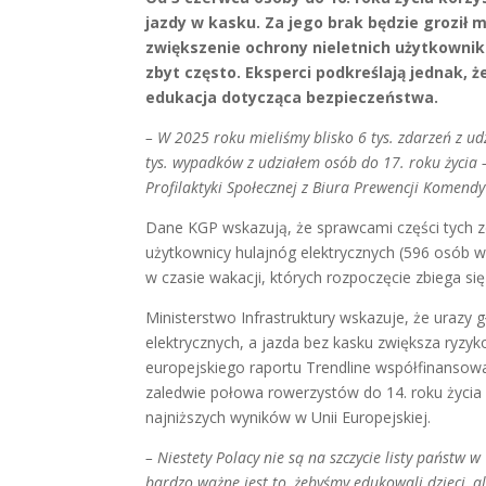
jazdy w kasku. Za jego brak będzie groził 
zwiększenie ochrony nieletnich użytkownik
zbyt często. Eksperci podkreślają jednak, 
edukacja dotycząca bezpieczeństwa.
– W 2025 roku mieliśmy blisko 6 tys. zdarzeń z ud
tys. wypadków z udziałem osób do 17. roku życia
Profilaktyki Społecznej z Biura Prewencji Komendy
Dane KGP wskazują, że sprawcami części tych zd
użytkownicy hulajnóg elektrycznych (596 osób w
w czasie wakacji, których rozpoczęcie zbiega si
Ministerstwo Infrastruktury wskazuje, że urazy
elektrycznych, a jazda bez kasku zwiększa ryz
europejskiego raportu Trendline współfinansow
zaledwie połowa rowerzystów do 14. roku życia i
najniższych wyników w Unii Europejskiej.
– Niestety Polacy nie są na szczycie listy państw 
bardzo ważne jest to, żebyśmy edukowali dzieci, a