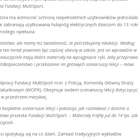
ska Fundacji MultiSport.
 która ma wzmocnić ochronę niepełnoletnich użytkowników jednoślad
 zabraniają użytkowania hulajnóg elektrycznych dzieciom do 13. rok
orosłego opiekuna.
czeństwo, ale mamy też świadomość, że potrzebujemy edukacji. Według
e ten temat powinien być częściej obecny w szkole. Jest on wprawdzie w
nauczyciele mają dobre materiały na wyciągnięcie ręki, żeby przeprowa
ltiBezpieczeństwo i przekazanie im gotowych scenariuszy lekcji – mówi
racy Fundacji MultiSport m.in. z Policją, Komendą Główną Straży
tunkowym (WOPR). Obejmuje siedem scenariuszy lekcji dotyczący
 przestrzeni miejskiej.
bezpłatne scenariusze lekcji i pokazuje, jak rozmawiać z dziećmi o
ówi prezeska Fundacji MultiSport. – Materiały trafiły już do 14 tys. szk
zycieli.
eci spotykają się na co dzień. Zamiast tradycyjnych wykładów