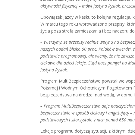
aktywności fizycznej – mówi Justyna Rysiak, preze
Obowiązek jazdy w kasku to kolejna regulacja,
W marcu tego roku wprowadzono przepisy, które
życia poza strefą zamieszkania i bez nadzoru d
– Wierzymy, że przepisy realnie wpłyną na bezpie
naszych badań blisko 60 proc. Polaków twierdzi, ż
podstawie programowej, ale wiemy, że nie zawsze 
ciekawe dla dzieci lekcje. Stąd nasz pomysł na Mu
Justyna Rysiak.
Program MultiBezpieczeństwo powstał we współp
Pożarnej i Wodnym Ochotniczym Pogotowiem Ra
bezpieczeństwa na drodze, nad wodą, w domu i w
– Program MultiBezpieczeństwo daje nauczycielom 
bezpieczeństwie w sposób ciekawy i angażujący – m
podstawowych i skorzystało z nich ponad 650 nauc
Lekcje programu dotyczą sytuacji, z którymi dzi