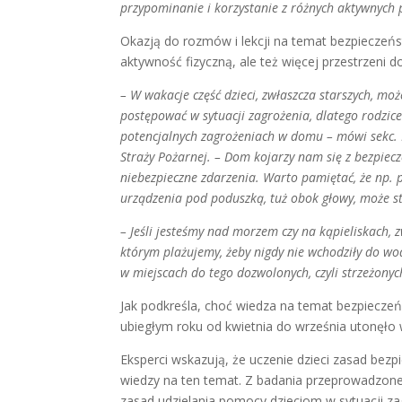
przypominanie i korzystanie z różnych aktywnych
Okazją do rozmów i lekcji na temat bezpieczeńst
aktywność fizyczną, ale też więcej przestrzeni d
– W wakacje część dzieci, zwłaszcza starszych, moż
postępować w sytuacji zagrożenia, dlatego rodzic
potencjalnych zagrożeniach w domu – mówi sekc
Straży Pożarnej. – Dom kojarzy nam się z bezpiec
niebezpieczne zdarzenia. Warto pamiętać, że np. p
urządzenia pod poduszką, tuż obok głowy, może s
– Jeśli jesteśmy nad morzem czy na kąpieliskach, 
którym plażujemy, żeby nigdy nie wchodziły do wo
w miejscach do tego dozwolonych, czyli strzeżon
Jak podkreśla, choć wiedza na temat bezpiecze
ubiegłym roku od kwietnia do września utonęło 
Eksperci wskazują, że uczenie dzieci zasad bez
wiedzy na ten temat. Z badania przeprowadzoneg
zasad udzielania pomocy dzieciom w sytuacji za