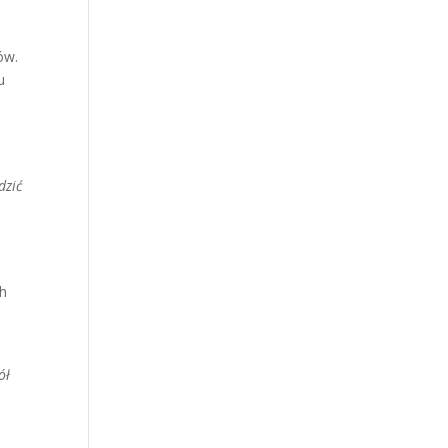
ów.
u
dzić
ch
ół