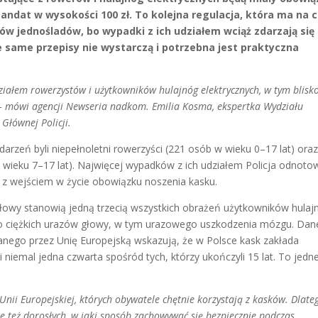
mandat w wysokości 100 zł. To kolejna regulacja, która ma na c
ów jednośladów, bo wypadki z ich udziałem wciąż zdarzają się
że same przepisy nie wystarczą i potrzebna jest praktyczna
ziałem rowerzystów i użytkowników hulajnóg elektrycznych, w tym blisko
 – mówi agencji Newseria nadkom. Emilia Kosma, ekspertka Wydziału
 Głównej Policji.
arzeń byli niepełnoletni rowerzyści (221 osób w wieku 0–17 lat) ora
 wieku 7–17 lat). Najwięcej wypadków z ich udziałem Policja odnoto
ę z wejściem w życie obowiązku noszenia kasku.
 głowy stanowią jedną trzecią wszystkich obrażeń użytkowników hulaj
yko ciężkich urazów głowy, w tym urazowego uszkodzenia mózgu. Dan
anego przez Unię Europejską wskazują, że w Polsce kask zakłada
 niemal jedna czwarta spośród tych, którzy ukończyli 15 lat. To jedn
w Unii Europejskiej, których obywatele chętnie korzystają z kasków. Dlate
le też dorosłych, w jaki sposób zachowywać się bezpiecznie podczas