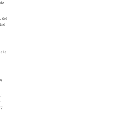
nie
, nie
czka
iążą
ją
i
–
żą
o