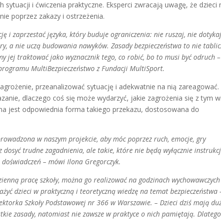
 sytuacji i ćwiczenia praktyczne. Eksperci zwracają uwagę, że dzieci 
ie poprzez zakazy i ostrzeżenia.
ę i zaprzestać języka, który buduje ograniczenia: nie ruszaj, nie dotykaj
ry, a nie uczą budowania nawyków. Zasady bezpieczeństwa to nie tabli
 jej traktować jako wyznacznik tego, co robić, bo to musi być odruch –
 programu MultiBezpieczeństwo z Fundacji MultiSport.
zagrożenie, przeanalizować sytuację i adekwatnie na nią zareagować.
zanie, dlaczego coś się może wydarzyć, jakie zagrożenia się z tym w
ebna jest odpowiednia forma takiego przekazu, dostosowana do
prowadzona w naszym projekcie, aby móc poprzez ruch, emocje, gry
 dosyć trudne zagadnienia, ale takie, które nie będą wyłącznie instrukc
h doświadczeń – mówi Ilona Gregorczyk.
zienną pracę szkoły, można go realizować na godzinach wychowawczych 
ażyć dzieci w praktyczną i teoretyczną wiedzę na temat bezpieczeństwa 
rektorka Szkoły Podstawowej nr 366 w Warszawie. – Dzieci dziś mają du
stkie zasady, natomiast nie zawsze w praktyce o nich pamiętają. Dlateg