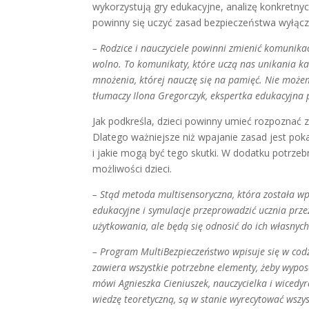
wykorzystują gry edukacyjne, analizę konkretnych
powinny się uczyć zasad bezpieczeństwa wyłączn
– Rodzice i nauczyciele powinni zmienić komunikacj
wolno. To komunikaty, które uczą nas unikania ka
mnożenia, której nauczę się na pamięć. Nie możemy
tłumaczy Ilona Gregorczyk, ekspertka edukacyjna
Jak podkreśla, dzieci powinny umieć rozpoznać 
Dlatego ważniejsze niż wpajanie zasad jest poka
i jakie mogą być tego skutki. W dodatku potrz
możliwości dzieci.
– Stąd metoda multisensoryczna, która została w
edukacyjne i symulacje przeprowadzić ucznia przez
użytkowania, ale będą się odnosić do ich własnyc
– Program MultiBezpieczeństwo wpisuje się w cod
zawiera wszystkie potrzebne elementy, żeby wypos
mówi Agnieszka Cieniuszek, nauczycielka i wicedy
wiedzę teoretyczną, są w stanie wyrecytować wszy