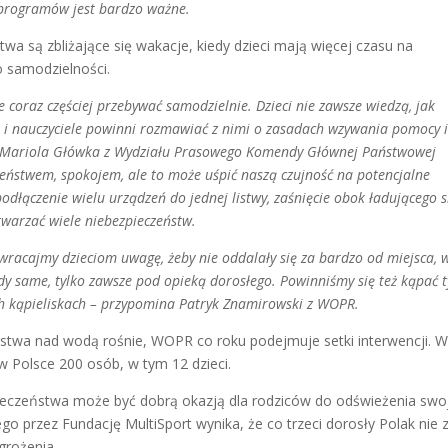
 programów jest bardzo ważne.
wa są zbliżające się wakacje, kiedy dzieci mają więcej czasu na
o samodzielności.
e coraz częściej przebywać samodzielnie. Dzieci nie zawsze wiedzą, jak
e i nauczyciele powinni rozmawiać z nimi o zasadach wzywania pomocy 
. Mariola Główka z Wydziału Prasowego Komendy Głównej Państwowej
zeństwem, spokojem, ale to może uśpić naszą czujność na potencjalne
odłączenie wielu urządzeń do jednej listwy, zaśnięcie obok ładującego s
twarzać wiele niebezpieczeństw.
zwracajmy dzieciom uwagę, żeby nie oddalały się za bardzo od miejsca, 
dy same, tylko zawsze pod opieką dorosłego. Powinniśmy się też kąpać t
ych kąpieliskach – przypomina Patryk Znamirowski z WOPR.
ństwa nad wodą rośnie, WOPR co roku podejmuje setki interwencji. 
w Polsce 200 osób, w tym 12 dzieci.
pieczeństwa może być dobrą okazją dla rodziców do odświeżenia swo
o przez Fundację MultiSport wynika, że co trzeci dorosły Polak nie 
grożenia.