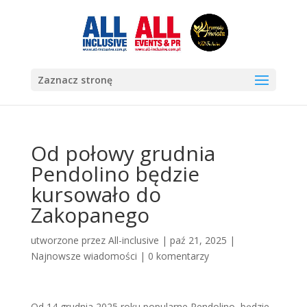
Zaznacz stronę
Od połowy grudnia
Pendolino będzie
kursowało do
Zakopanego
utworzone przez
All-inclusive
|
paź 21, 2025
|
Najnowsze wiadomości
|
0 komentarzy
Od 14 grudnia 2025 roku popularne Pendolino, będzie