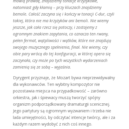
mówią prawdę, znajdziemy tonacje krzyżykowe,
natomiast gdy kłamią – przy kluczach znajdziemy
bemole. Całość zaczyna się i kończy w tonacji C-dur, czyli
takiej, która nie ma krzyżyków ani bemoli. Nie wiemy
jeszcze, jak cała rzecz się potoczy, i zostajemy z
ogromnym znakiem zapytania, co oznacza ten rwany,
pełen fermat, wątpliwości i wątków, które nie znajdują
swojego muzycznego spełnienia, finał. Nie wiemy, czy
obie pary wrócą do tej konfiguracji, w której opera się
zaczynała, czy może po tych wszystkich wydarzeniach
zamienią się ze sobą – wyjaśnia.
Dyrygent przyznaje, że Mozart bywa nieprzewidywalny
dla wykonawców. Ten wybitny kompozytor nie
pozostawia miejsca na przypadkowość – zarówno
orkiestra, jak i śpiewacy muszą tworzyć spójny
organizm podporządkowany dramaturgii scenicznej.
Jego partytury są ogromnym wyzwaniem i trzeba nie
lada umiejętności, by odczytać intencje twórcy, ale i za
każdym razem wydobyć z nich coś innego.