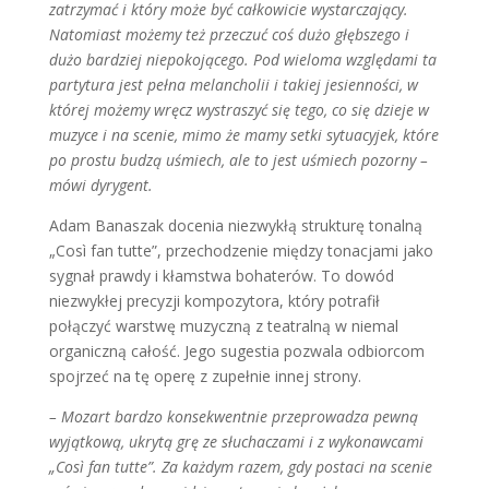
zatrzymać i który może być całkowicie wystarczający.
Natomiast możemy też przeczuć coś dużo głębszego i
dużo bardziej niepokojącego. Pod wieloma względami ta
partytura jest pełna melancholii i takiej jesienności, w
której możemy wręcz wystraszyć się tego, co się dzieje w
muzyce i na scenie, mimo że mamy setki sytuacyjek, które
po prostu budzą uśmiech, ale to jest uśmiech pozorny –
mówi dyrygent.
Adam Banaszak docenia niezwykłą strukturę tonalną
„Così fan tutte”, przechodzenie między tonacjami jako
sygnał prawdy i kłamstwa bohaterów. To dowód
niezwykłej precyzji kompozytora, który potrafił
połączyć warstwę muzyczną z teatralną w niemal
organiczną całość. Jego sugestia pozwala odbiorcom
spojrzeć na tę operę z zupełnie innej strony.
– Mozart bardzo konsekwentnie przeprowadza pewną
wyjątkową, ukrytą grę ze słuchaczami i z wykonawcami
„Così fan tutte”. Za każdym razem, gdy postaci na scenie