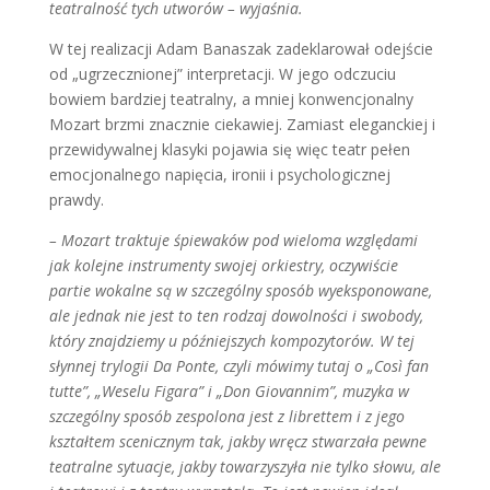
teatralność tych utworów – wyjaśnia.
W tej realizacji Adam Banaszak zadeklarował odejście
od „ugrzecznionej” interpretacji. W jego odczuciu
bowiem bardziej teatralny, a mniej konwencjonalny
Mozart brzmi znacznie ciekawiej. Zamiast eleganckiej i
przewidywalnej klasyki pojawia się więc teatr pełen
emocjonalnego napięcia, ironii i psychologicznej
prawdy.
– Mozart traktuje śpiewaków pod wieloma względami
jak kolejne instrumenty swojej orkiestry, oczywiście
partie wokalne są w szczególny sposób wyeksponowane,
ale jednak nie jest to ten rodzaj dowolności i swobody,
który znajdziemy u późniejszych kompozytorów. W tej
słynnej trylogii Da Ponte, czyli mówimy tutaj o „Così fan
tutte”, „Weselu Figara” i „Don Giovannim”, muzyka w
szczególny sposób zespolona jest z librettem i z jego
kształtem scenicznym tak, jakby wręcz stwarzała pewne
teatralne sytuacje, jakby towarzyszyła nie tylko słowu, ale