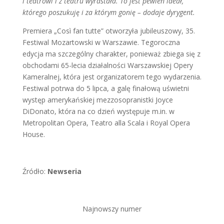
i teatrowi i z teatru wyrastała. To jest pewien ideał,
którego poszukuję i za którym gonię – dodaje dyrygent.
Premiera „Così fan tutte” otworzyła jubileuszowy, 35.
Festiwal Mozartowski w Warszawie. Tegoroczna
edycja ma szczególny charakter, ponieważ zbiega się z
obchodami 65-lecia działalności Warszawskiej Opery
Kameralnej, która jest organizatorem tego wydarzenia.
Festiwal potrwa do 5 lipca, a galę finałową uświetni
występ amerykańskiej mezzosopranistki Joyce
DiDonato, która na co dzień występuje m.in. w
Metropolitan Opera, Teatro alla Scala i Royal Opera
House.
Źródło:
Newseria
Najnowszy numer