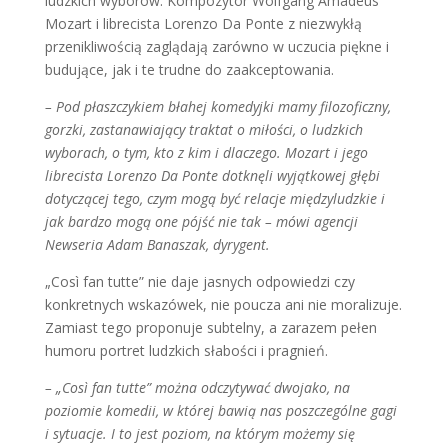
ludzkich wyborów. Kompozytor Wolfgang Amadeus
Mozart i librecista Lorenzo Da Ponte z niezwykłą
przenikliwością zaglądają zarówno w uczucia piękne i
budujące, jak i te trudne do zaakceptowania.
– Pod płaszczykiem błahej komedyjki mamy filozoficzny,
gorzki, zastanawiający traktat o miłości, o ludzkich
wyborach, o tym, kto z kim i dlaczego. Mozart i jego
librecista Lorenzo Da Ponte dotknęli wyjątkowej głębi
dotyczącej tego, czym mogą być relacje międzyludzkie i
jak bardzo mogą one pójść nie tak – mówi agencji
Newseria Adam Banaszak, dyrygent.
„Così fan tutte” nie daje jasnych odpowiedzi czy
konkretnych wskazówek, nie poucza ani nie moralizuje.
Zamiast tego proponuje subtelny, a zarazem pełen
humoru portret ludzkich słabości i pragnień.
– „Così fan tutte” można odczytywać dwojako, na
poziomie komedii, w której bawią nas poszczególne gagi
i sytuacje. I to jest poziom, na którym możemy się