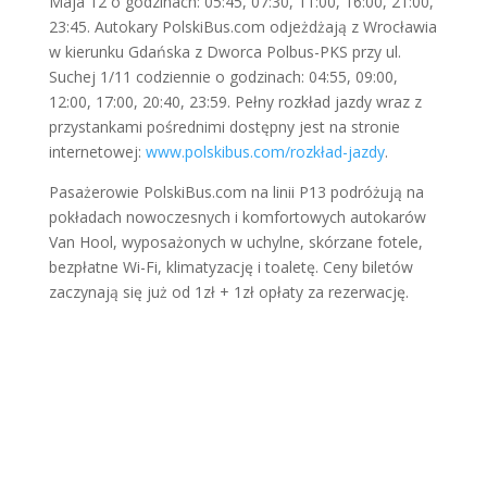
Maja 12 o godzinach: 05:45, 07:30, 11:00, 16:00, 21:00,
23:45. Autokary PolskiBus.com odjeżdżają z Wrocławia
w kierunku Gdańska z Dworca Polbus-PKS przy ul.
Suchej 1/11 codziennie o godzinach: 04:55, 09:00,
12:00, 17:00, 20:40, 23:59. Pełny rozkład jazdy wraz z
przystankami pośrednimi dostępny jest na stronie
internetowej:
www.polskibus.com/rozkład-jazdy
.
Pasażerowie PolskiBus.com na linii P13 podróżują na
pokładach nowoczesnych i komfortowych autokarów
Van Hool, wyposażonych w uchylne, skórzane fotele,
bezpłatne Wi-Fi, klimatyzację i toaletę. Ceny biletów
zaczynają się już od 1zł + 1zł opłaty za rezerwację.