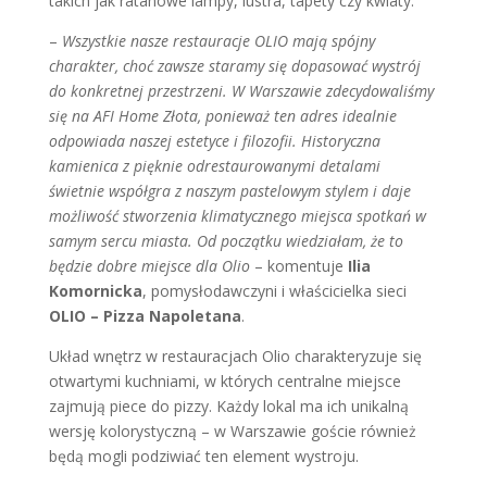
takich jak ratanowe lampy, lustra, tapety czy kwiaty.
–
Wszystkie nasze restauracje OLIO mają spójny
charakter, choć zawsze staramy się dopasować wystrój
do konkretnej przestrzeni. W Warszawie zdecydowaliśmy
się na AFI Home Złota, ponieważ ten adres idealnie
odpowiada naszej estetyce i filozofii. Historyczna
kamienica z pięknie odrestaurowanymi detalami
świetnie współgra z naszym pastelowym stylem i daje
możliwość stworzenia klimatycznego miejsca spotkań w
samym sercu miasta. Od początku wiedziałam, że to
będzie dobre miejsce dla Olio
– komentuje
Ilia
Komornicka
, pomysłodawczyni i właścicielka sieci
OLIO – Pizza Napoletana
.
Układ wnętrz w restauracjach Olio charakteryzuje się
otwartymi kuchniami, w których centralne miejsce
zajmują piece do pizzy. Każdy lokal ma ich unikalną
wersję kolorystyczną – w Warszawie goście również
będą mogli podziwiać ten element wystroju.