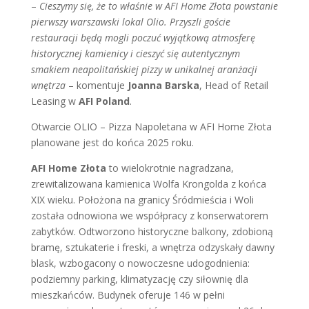
–
Cieszymy się, że to właśnie w AFI Home Złota powstanie
pierwszy warszawski lokal Olio. Przyszli goście
restauracji będą mogli poczuć wyjątkową atmosferę
historycznej kamienicy i cieszyć się autentycznym
smakiem neapolitańskiej pizzy w unikalnej aranżacji
wnętrza
– komentuje
Joanna Barska
, Head of Retail
Leasing w
AFI Poland
.
Otwarcie OLIO – Pizza Napoletana w AFI Home Złota
planowane jest do końca 2025 roku.
AFI Home Złota
to wielokrotnie nagradzana,
zrewitalizowana kamienica Wolfa Krongolda z końca
XIX wieku. Położona na granicy Śródmieścia i Woli
została odnowiona we współpracy z konserwatorem
zabytków. Odtworzono historyczne balkony, zdobioną
bramę, sztukaterie i freski, a wnętrza odzyskały dawny
blask, wzbogacony o nowoczesne udogodnienia:
podziemny parking, klimatyzację czy siłownię dla
mieszkańców. Budynek oferuje 146 w pełni