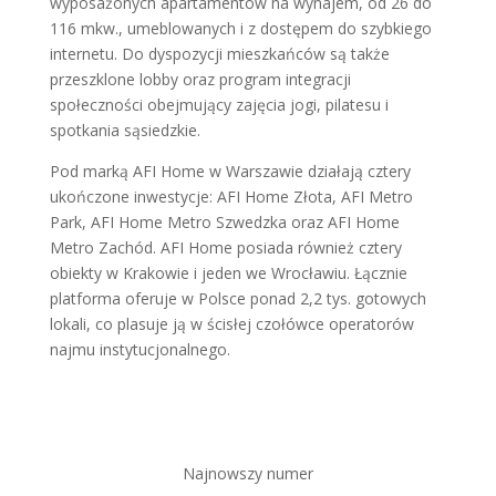
wyposażonych apartamentów na wynajem, od 26 do
116 mkw., umeblowanych i z dostępem do szybkiego
internetu. Do dyspozycji mieszkańców są także
przeszklone lobby oraz program integracji
społeczności obejmujący zajęcia jogi, pilatesu i
spotkania sąsiedzkie.
Pod marką AFI Home w Warszawie działają cztery
ukończone inwestycje: AFI Home Złota, AFI Metro
Park, AFI Home Metro Szwedzka oraz AFI Home
Metro Zachód. AFI Home posiada również cztery
obiekty w Krakowie i jeden we Wrocławiu. Łącznie
platforma oferuje w Polsce ponad 2,2 tys. gotowych
lokali, co plasuje ją w ścisłej czołówce operatorów
najmu instytucjonalnego.
Najnowszy numer